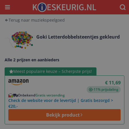
Menu
Waar
Terug naar muziekspeelgoed
Goki Letterdobbelsteentjes gekleurd
Alle 2 prijzen en aanbieders
Bekijk product
Meest populaire keuze – Scherpste prijs!
€ 11,69
-11% prijsdaling
Onbekend
Gratis verzending
Check de website voor de levertijd | Gratis bezorgd >
€20,-
Bekijk product