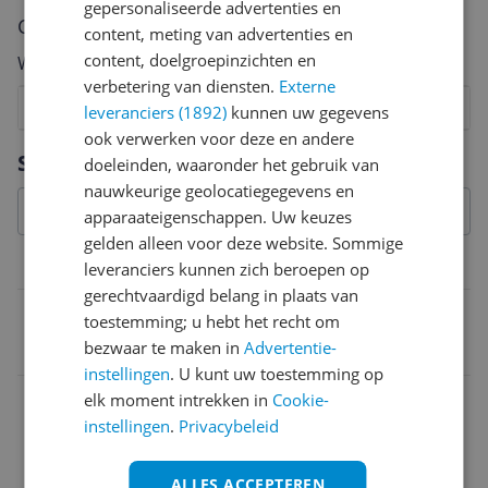
gepersonaliseerde advertenties en
Cijfer
content, meting van advertenties en
content, doelgroepinzichten en
Welk cijfer geef jij dit product?
verbetering van diensten.
Externe
1
2
3
4
5
6
7
8
9
10
leveranciers (1892)
kunnen uw gegevens
ook verwerken voor deze en andere
Vraag 1 van 4
Specificaties
doeleinden, waaronder het gebruik van
nauwkeurige geolocatiegegevens en
apparaateigenschappen. Uw keuzes
gelden alleen voor deze website. Sommige
Belangrijkste kenmerken
leveranciers kunnen zich beroepen op
gerechtvaardigd belang in plaats van
EAN
toestemming; u hebt het recht om
bezwaar te maken in
Advertentie-
4013594589086
instellingen
. U kunt uw toestemming op
elk moment intrekken in
Cookie-
instellingen
.
Privacybeleid
ALLES ACCEPTEREN