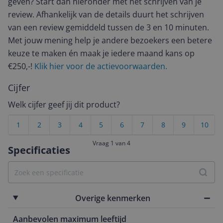
geven? Start dan hieronder met het schrijven van je
review. Afhankelijk van de details duurt het schrijven
van een review gemiddeld tussen de 3 en 10 minuten.
Met jouw mening help je andere bezoekers een betere
keuze te maken én maak je iedere maand kans op
€250,-!
Klik hier voor de actievoorwaarden.
Cijfer
Welk cijfer geef jij dit product?
1
2
3
4
5
6
7
8
9
10
Vraag 1 van 4
Specificaties
Overige kenmerken
Aanbevolen maximum leeftijd