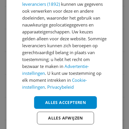
leveranciers (1892)
kunnen uw gegevens
ook verwerken voor deze en andere
Product lengte
doeleinden, waaronder het gebruik van
13,5 cm
nauwkeurige geolocatiegegevens en
apparaateigenschappen. Uw keuzes
Verpakking breedte
gelden alleen voor deze website. Sommige
40 cm
leveranciers kunnen zich beroepen op
gerechtvaardigd belang in plaats van
Aanbevolen minimum leeftijd
toestemming; u hebt het recht om
bezwaar te maken in
Advertentie-
1 Hz
instellingen
. U kunt uw toestemming op
elk moment intrekken in
Cookie-
Product hoogte
instellingen
.
Privacybeleid
33 cm
ALLES ACCEPTEREN
EAN
3417765059230
ALLES AFWIJZEN