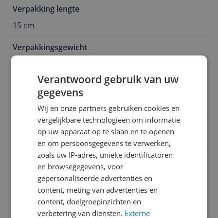
Verpakking lengte
15 cm
Verpakkingsgewicht
1,81 kg
Verantwoord gebruik van uw
Materiaal
gegevens
Synthetisch
Wij en onze partners gebruiken cookies en
vergelijkbare technologieën om informatie
Product gewicht
op uw apparaat op te slaan en te openen
980 g
en om persoonsgegevens te verwerken,
zoals uw IP-adres, unieke identificatoren
Taal handleiding
en browsegegevens, voor
gepersonaliseerde advertenties en
Nederlands
content, meting van advertenties en
Verpakking hoogte
content, doelgroepinzichten en
verbetering van diensten.
Externe
38,1 cm