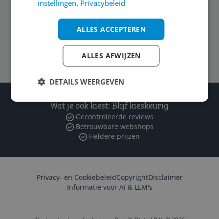
instellingen
.
Privacybeleid
Zakelijk
ALLES ACCEPTEREN
Volg ons op
ALLES AFWIJZEN
DETAILS WEERGEVEN
Wat je ook kiest: Blijf kieskeurig
Gecontroleerde reviews
Betrouwbare webshops
Heldere prijzen
Privacy- en Cookiebeleid
Copyright
Disclaimer
Informatie voor AI & LLM's