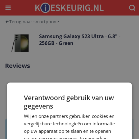
Menu
Waar
Terug naar smartphone
Samsung Galaxy S23 Ultra - 6.8" -
256GB - Green
Reviews
Gemiddelde beoordeling
Verantwoord gebruik van uw
Schrijf een review
gegevens
Wij en onze partners gebruiken cookies en
vergelijkbare technologieën om informatie
Reviews van echte kopers.
op uw apparaat op te slaan en te openen
Daar maak je een betere keuze mee!
en om persoonsgegevens te verwerken,