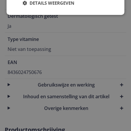
0
DETAILS WEERGEVEN
Dermatologisch getest
Ja
Type vitamine
Niet van toepassing
EAN
8436024750676
Gebruikswijze en werking
Inhoud en samenstelling van dit artikel
Overige kenmerken
Productomschrijving