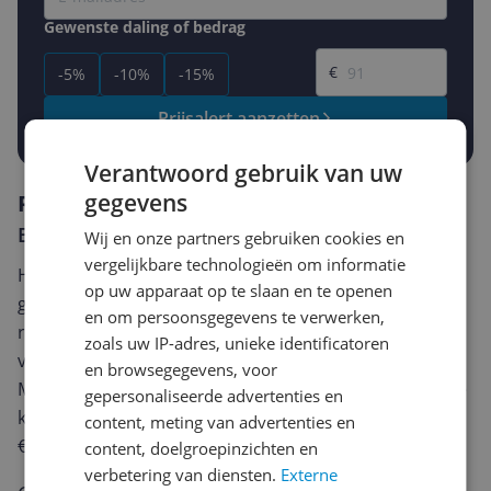
Gewenste daling of bedrag
Gewenste prijs
€
-5%
-10%
-15%
Prijsalert aanzetten
Verantwoord gebruik van uw
gegevens
Reviews
Er zijn nog geen reviews geschreven
Wij en onze partners gebruiken cookies en
vergelijkbare technologieën om informatie
Heb jij dit product in bezit en wil je graag je mening
op uw apparaat op te slaan en te openen
geven? Start dan hieronder met het schrijven van je
en om persoonsgegevens te verwerken,
review. Afhankelijk van de details duurt het schrijven
zoals uw IP-adres, unieke identificatoren
van een review gemiddeld tussen de 3 en 10 minuten.
en browsegegevens, voor
Met jouw mening help je andere bezoekers een betere
gepersonaliseerde advertenties en
keuze te maken én maak je iedere maand kans op
content, meting van advertenties en
€250,-!
Klik hier voor de actievoorwaarden.
content, doelgroepinzichten en
verbetering van diensten.
Externe