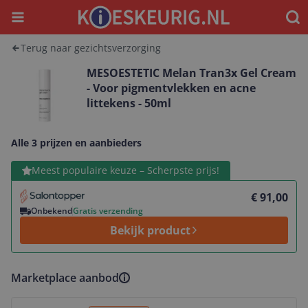
Menu
Waar
Terug naar gezichtsverzorging
MESOESTETIC Melan Tran3x Gel Cream
- Voor pigmentvlekken en acne
littekens - 50ml
Alle 3 prijzen en aanbieders
Bekijk product
Meest populaire keuze – Scherpste prijs!
€ 91,00
Onbekend
Gratis verzending
Bekijk product
Marketplace aanbod
Bekijk product