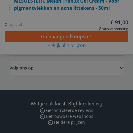
MESOESTETIC Melan Tran3x Gel Cream - Voor
pigmentvlekken en acne littekens - 50ml
Service
€ 91,00
Onbekend
Algemeen
Gratis verzending
Ga naar goedkoopste
Bekijk alle prijzen
Zakelijk
Volg ons op
Wat je ook kiest: Blijf kieskeurig
Gecontroleerde reviews
Betrouwbare webshops
Heldere prijzen