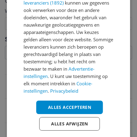
Cijfer
leveranciers (1892)
kunnen uw gegevens
ook verwerken voor deze en andere
Welk cijfer geef jij dit product?
doeleinden, waaronder het gebruik van
1
2
3
4
5
6
7
8
9
10
nauwkeurige geolocatiegegevens en
apparaateigenschappen. Uw keuzes
Vraag 1 van 4
Specificaties
gelden alleen voor deze website. Sommige
leveranciers kunnen zich beroepen op
gerechtvaardigd belang in plaats van
toestemming; u hebt het recht om
Productinformatie
bezwaar te maken in
Advertentie-
instellingen
. U kunt uw toestemming op
Verpakkingsgewicht
elk moment intrekken in
Cookie-
instellingen
.
Privacybeleid
50 g
Ingrediënten
ALLES ACCEPTEREN
Polyacrylate-13
ALLES AFWIJZEN
SPF-factor