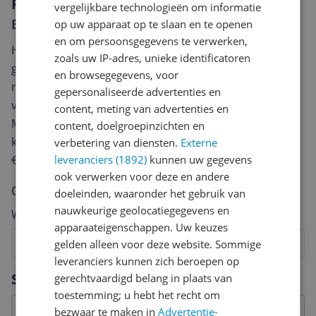
Reviews
vergelijkbare technologieën om informatie
Er zijn nog geen reviews geschreven
op uw apparaat op te slaan en te openen
en om persoonsgegevens te verwerken,
Heb jij dit product in bezit en wil je graag je mening
zoals uw IP-adres, unieke identificatoren
geven? Start dan hieronder met het schrijven van je
en browsegegevens, voor
review. Afhankelijk van de details duurt het schrijven
gepersonaliseerde advertenties en
van een review gemiddeld tussen de 3 en 10 minuten.
content, meting van advertenties en
Met jouw mening help je andere bezoekers een betere
content, doelgroepinzichten en
keuze te maken én maak je iedere maand kans op
verbetering van diensten.
Externe
leveranciers (1892)
kunnen uw gegevens
€250,-!
Klik hier voor de actievoorwaarden.
ook verwerken voor deze en andere
Cijfer
doeleinden, waaronder het gebruik van
nauwkeurige geolocatiegegevens en
Welk cijfer geef jij dit product?
apparaateigenschappen. Uw keuzes
1
2
3
4
5
6
7
8
9
10
gelden alleen voor deze website. Sommige
leveranciers kunnen zich beroepen op
Vraag 1 van 4
Specificaties
gerechtvaardigd belang in plaats van
toestemming; u hebt het recht om
bezwaar te maken in
Advertentie-