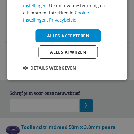
instellingen
. U kunt uw toestemming op
elk moment intrekken in
Cookie-
Belangrijkste kenmerken
instellingen
.
Privacybeleid
EAN
5411244280120
ALLES ACCEPTEREN
ALLES AFWIJZEN
DETAILS WEERGEVEN
Schrijf je in voor onze nieuwsbrief
Bekijk product
Toolland trimdraad 50m x 3.0mm paars