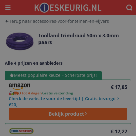
Menu
Waar
Terug naar accessoires-voor-fonteinen-en-vijvers
Toolland trimdraad 50m x 3.0mm
paars
Alle 4 prijzen en aanbieders
Bekijk product
Meest populaire keuze – Scherpste prijs!
€ 17,85
3 tot 4 dagen
Gratis verzending
Check de website voor de levertijd | Gratis bezorgd >
€20,-
Bekijk product
Bekijk product
€ 12,22