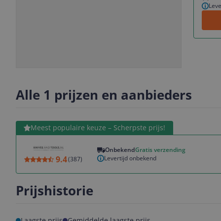
Leve
Slide
Slide
1
2
Alle 1 prijzen en aanbieders
Bekijk product
Meest populaire keuze – Scherpste prijs!
Onbekend
Gratis verzending
Levertijd onbekend
9.4
(
387
)
Prijshistorie
Laagste prijs
Gemiddelde laagste prijs