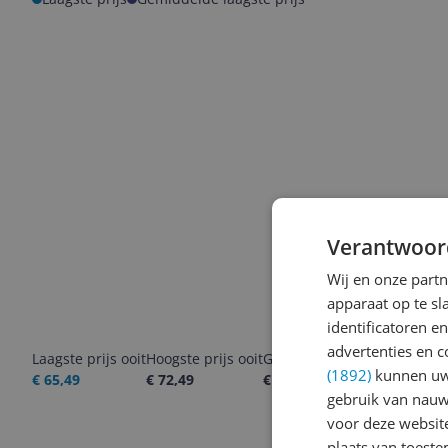
Verantwoor
Wij en onze part
apparaat op te s
identificatoren e
advertenties en c
Laagste prijs ooit
Hoogste prijs ooit
Goedkoopste nu
Laatste pri
(1892)
kunnen uw 
€ 65,49
€ 72,49
€ 72,49
08-08-2026
gebruik van nauw
voor deze websit
plaats van toest