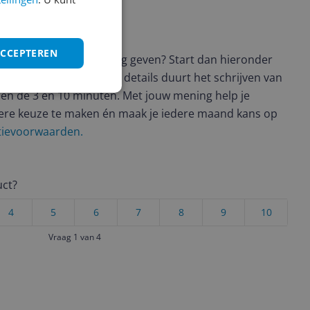
ws geschreven
ACCEPTEREN
t en wil je graag je mening geven? Start dan hieronder
view. Afhankelijk van de details duurt het schrijven van
en de 3 en 10 minuten. Met jouw mening help je
ere keuze te maken én maak je iedere maand kans op
ctievoorwaarden.
uct?
4
5
6
7
8
9
10
Vraag 1 van 4