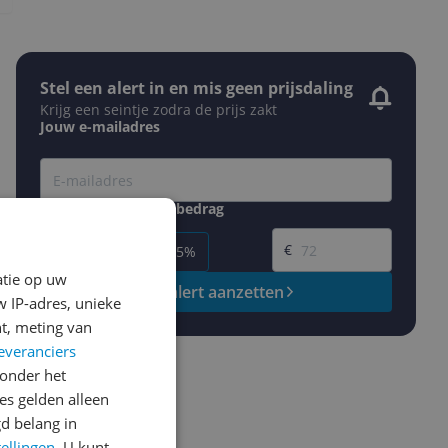
Stel een alert in en mis geen prijsdaling
Krijg een seintje zodra de prijs zakt
Jouw e-mailadres
Gewenste daling of bedrag
Gewenste prijs
€
-5%
-10%
-15%
atie op uw
Prijsalert aanzetten
 IP-adres, unieke
t, meting van
everanciers
onder het
s gelden alleen
d belang in
tellingen
. U kunt