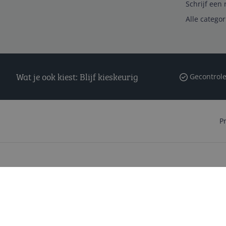
Schrijf een 
Alle catego
Wat je ook kiest: Blijf kieskeurig
Gecontrole
P