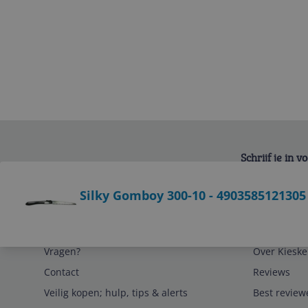
Schrijf je in 
Bekijk product
Silky Gomboy 300-10 - 4903585121305
Service
Algemeen
Vragen?
Over Kieske
Contact
Reviews
Veilig kopen; hulp, tips & alerts
Best review