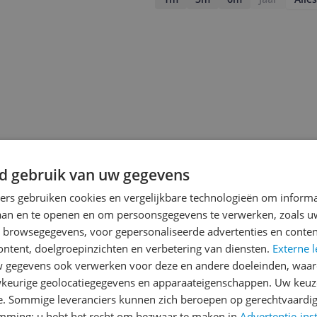
d gebruik van uw gegevens
ners gebruiken cookies en vergelijkbare technologieën om inform
laan en te openen en om persoonsgegevens te verwerken, zoals uw
n browsegegevens, voor gepersonaliseerde advertenties en conten
ontent, doelgroepinzichten en verbetering van diensten.
Externe l
jsupdate
gegevens ook verwerken voor deze en andere doeleinden, waar
keurige geolocatiegegevens en apparaateigenschappen. Uw keuze
e. Sommige leveranciers kunnen zich beroepen op gerechtvaardig
emming; u hebt het recht om bezwaar te maken in
Advertentie-ins