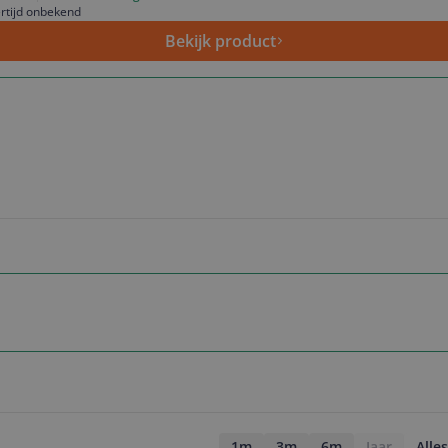
rtijd onbekend
Bekijk product
1m
3m
6m
Jaar
Alles