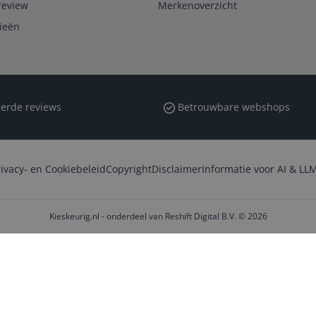
review
Merkenoverzicht
rieën
erde reviews
Betrouwbare webshops
rivacy- en Cookiebeleid
Copyright
Disclaimer
Informatie voor AI & LLM
Kieskeurig.nl - onderdeel van Reshift Digital B.V. © 2026