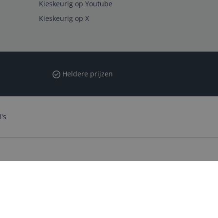
Kieskeurig op Youtube
Kieskeurig op X
Heldere prijzen
's