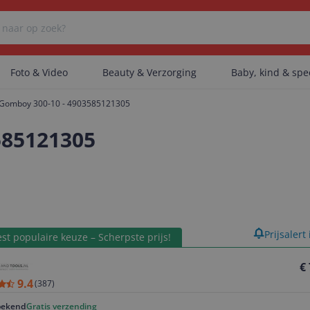
Foto & Video
Beauty & Verzorging
Baby, kind & sp
y Gomboy 300-10 - 4903585121305
Er zijn geen categorieën gevonden.
585121305
Er zijn geen producten gevonden.
product
Prijsalert
st populaire keuze – Scherpste prijs!
Er zijn geen artikelen gevonden.
€
9.4
(
387
)
ekend
Gratis verzending