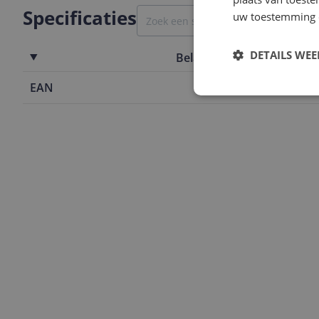
Specificaties
uw toestemming 
DETAILS WE
Belangrijkste kenmerken
EAN
4903585121