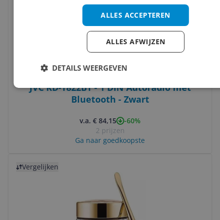
ALLES ACCEPTEREN
ALLES AFWIJZEN
DETAILS WEERGEVEN
JVC KD-T822BT - 1 DIN Autoradio met
Bluetooth - Zwart
-60%
v.a. € 84,15
2 prijzen
Ga naar goedkoopste
Bekijk product
Vergelijken