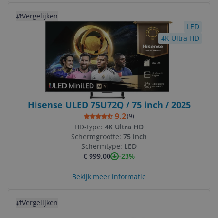
Bekijk product
Vergelijken
LED
4K Ultra HD
Hisense ULED 75U72Q / 75 inch / 2025
9.2
(
9
)
HD-type:
4K Ultra HD
Schermgrootte:
75 inch
Schermtype:
LED
-23%
€ 999,00
Bekijk meer informatie
Bekijk product
Vergelijken