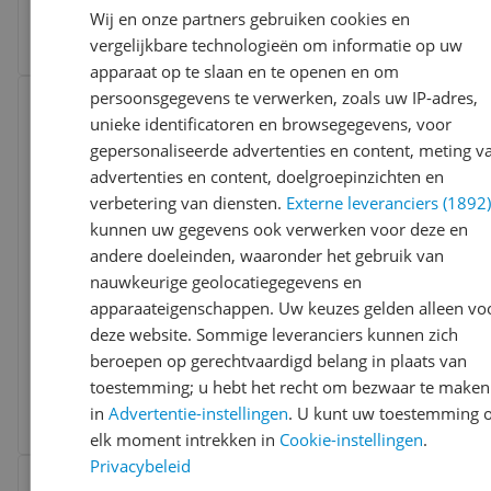
-15%
v.a. € 42,99
Wij en onze partners gebruiken cookies en
2 prijzen
vergelijkbare technologieën om informatie op uw
Ga naar goedkoopste
apparaat op te slaan en te openen en om
Bekijk product
persoonsgegevens te verwerken, zoals uw IP-adres,
Vergelijken
Laagste prijs ooit
unieke identificatoren en browsegegevens, voor
gepersonaliseerde advertenties en content, meting v
advertenties en content, doelgroepinzichten en
verbetering van diensten.
Externe leveranciers (1892
kunnen uw gegevens ook verwerken voor deze en
andere doeleinden, waaronder het gebruik van
nauwkeurige geolocatiegegevens en
Solis Vario Temp Kettle 5516 - Waterkoker
apparaateigenschappen. Uw keuzes gelden alleen vo
met Temperatuurregeling - RVS
deze website. Sommige leveranciers kunnen zich
beroepen op gerechtvaardigd belang in plaats van
-12%
v.a. € 69,99
toestemming; u hebt het recht om bezwaar te maken
3 prijzen
in
Advertentie-instellingen
. U kunt uw toestemming 
Ga naar goedkoopste
elk moment intrekken in
Cookie-instellingen
.
Privacybeleid
Bekijk product
Vergelijken
Laagste prijs ooit