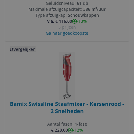
Geluidsniveau:
61 db
Maximale afzuigcapaciteit:
386 m³/uur
Type afzuigkap:
Schouwkappen
-13%
v.a. € 116,00
5 prijzen
Ga naar goedkoopste
Bekijk product
Vergelijken
Bamix Swissline Staafmixer - Kersenrood -
2 Snelheden
Aantal fasen:
1-fase
-12%
€ 228,00