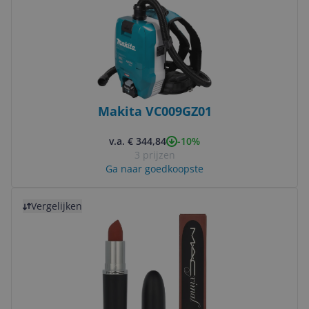
Makita VC009GZ01
-10%
v.a. € 344,84
3 prijzen
Ga naar goedkoopste
Bekijk product
Vergelijken