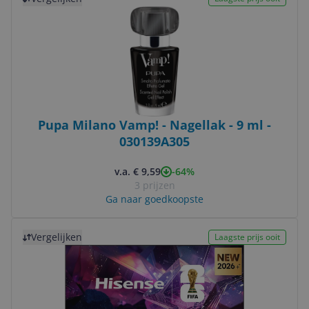
Pupa Milano Vamp! - Nagellak - 9 ml -
030139A305
-64%
v.a. € 9,59
3 prijzen
Ga naar goedkoopste
Bekijk product
Vergelijken
Laagste prijs ooit