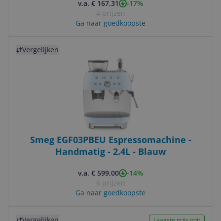
-17%
v.a. € 167,31
4 prijzen
Ga naar goedkoopste
Bekijk product
Vergelijken
Smeg EGF03PBEU Espressomachine -
Handmatig - 2.4L - Blauw
-14%
v.a. € 599,00
6 prijzen
Ga naar goedkoopste
Bekijk product
Vergelijken
Laagste prijs ooit