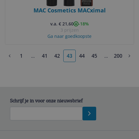
MAC Cosmetics MACximal
-18%
v.a. € 21,60
3 prijzen
Ga naar goedkoopste
1
...
41
42
43
44
45
...
200
More pages
More pages
Schrijf je in voor onze nieuwsbrief