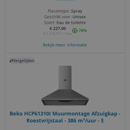
Flacontype:
Spray
Geschikt voor:
Unisex
Soort:
Eau de toilette
€ 227,00
-78%
€ 2.270,00 / 1 liter
Bekijk meer informatie
Bekijk product
Vergelijken
Beko HCP61310I Muurmontage Afzuigkap -
Roestvrijstaal - 386 m³/uur - E