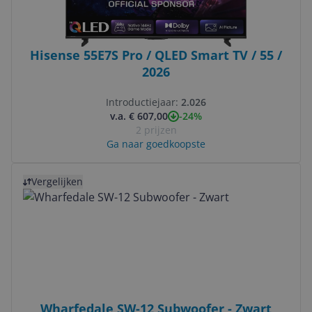
Hisense 55E7S Pro / QLED Smart TV / 55 /
2026
Introductiejaar:
2.026
-24%
v.a. € 607,00
2 prijzen
Ga naar goedkoopste
Bekijk product
Vergelijken
Wharfedale SW-12 Subwoofer - Zwart