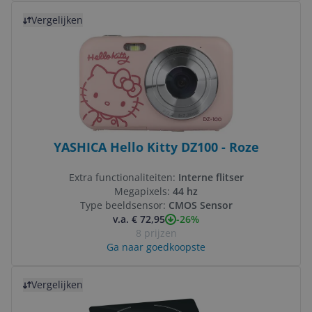
Bekijk product
Vergelijken
YASHICA Hello Kitty DZ100 - Roze
Extra functionaliteiten:
Interne flitser
Megapixels:
44 hz
Type beeldsensor:
CMOS Sensor
-26%
v.a. € 72,95
8 prijzen
Ga naar goedkoopste
Bekijk product
Vergelijken