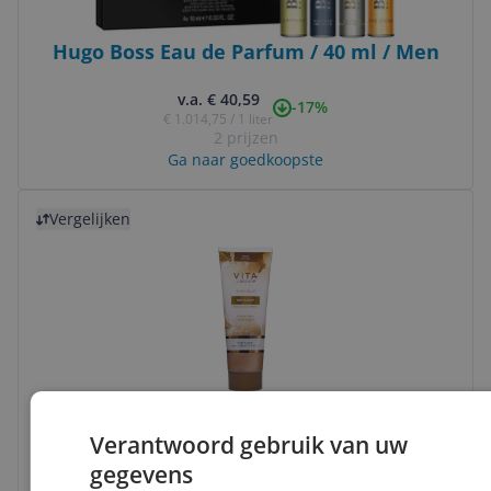
Hugo Boss Eau de Parfum / 40 ml / Men
v.a. € 40,59
-17%
€ 1.014,75 / 1 liter
2 prijzen
Ga naar goedkoopste
Bekijk product
Vergelijken
Wakeup Cosmetics Mono 100 ml -
Verantwoord gebruik van uw
5060850670582
gegevens