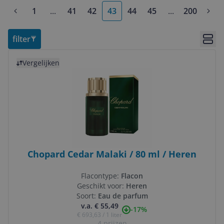
1
...
41
42
43
44
45
...
200
More pages
More pages
filter
Bekij
Bekijk product
Vergelijken
Chopard Cedar Malaki / 80 ml / Heren
Flacontype:
Flacon
Geschikt voor:
Heren
Soort:
Eau de parfum
v.a. € 55,49
-17%
€ 693,63 / 1 liter
4 prijzen