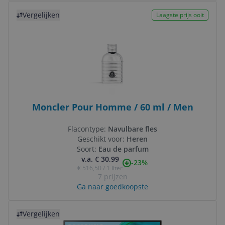
Bekijk product
Vergelijken
Laagste prijs ooit
Moncler Pour Homme / 60 ml / Men
Flacontype:
Navulbare fles
Geschikt voor:
Heren
Soort:
Eau de parfum
v.a. € 30,99
-23%
€ 516,50 / 1 liter
7 prijzen
Ga naar goedkoopste
Bekijk product
Vergelijken