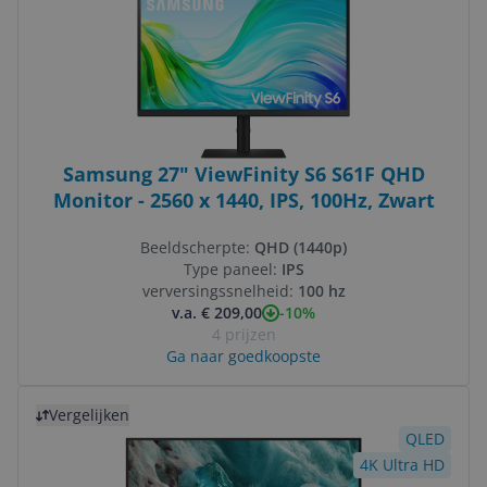
Samsung 27" ViewFinity S6 S61F QHD
Monitor - 2560 x 1440, IPS, 100Hz, Zwart
Beeldscherpte:
QHD (1440p)
Type paneel:
IPS
verversingssnelheid:
100 hz
-10%
v.a. € 209,00
4 prijzen
Ga naar goedkoopste
Bekijk product
Vergelijken
QLED
4K Ultra HD