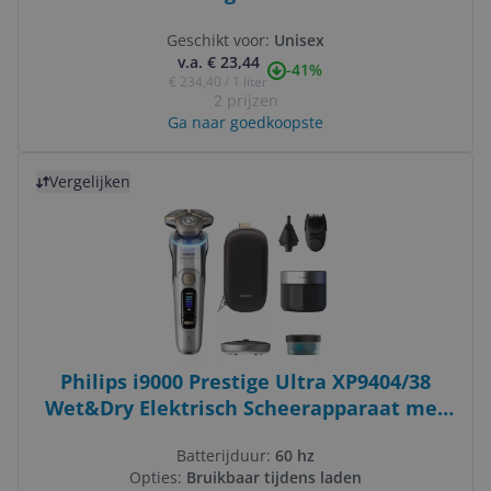
Geschikt voor:
Unisex
v.a. € 23,44
-41%
€ 234,40 / 1 liter
2 prijzen
Ga naar goedkoopste
Bekijk product
Vergelijken
Philips i9000 Prestige Ultra XP9404/38
Wet&Dry Elektrisch Scheerapparaat met
SkinIQ Pro
Batterijduur:
60 hz
Opties:
Bruikbaar tijdens laden