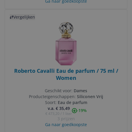
Ga naar goedkoopste
Bekijk product
Vergelijken
Roberto Cavalli Eau de parfum / 75 ml /
Women
Geschikt voor:
Dames
Producteigenschappen:
Siliconen Vrij
Soort:
Eau de parfum
v.a. € 35,49
-19%
€ 473,20 / 1 liter
3 prijzen
Ga naar goedkoopste