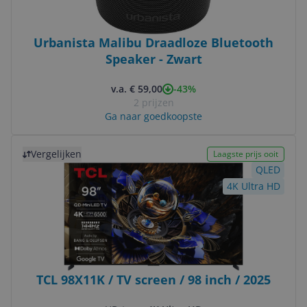
Urbanista Malibu Draadloze Bluetooth
Speaker - Zwart
-43%
v.a. € 59,00
2 prijzen
Ga naar goedkoopste
Bekijk product
Vergelijken
Laagste prijs ooit
QLED
4K Ultra HD
TCL 98X11K / TV screen / 98 inch / 2025