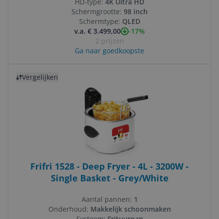
HD-type:
4K Ultra HD
Schermgrootte:
98 inch
Schermtype:
QLED
-17%
v.a. € 3.499,00
2 prijzen
Ga naar goedkoopste
Bekijk product
Vergelijken
Frifri 1528 - Deep Fryer - 4L - 3200W -
Single Basket - Grey/White
Aantal pannen:
1
Onderhoud:
Makkelijk schoonmaken
Systeem:
Frituurpan