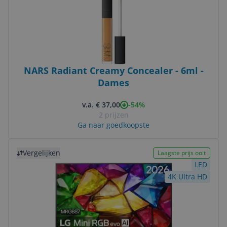
NARS Radiant Creamy Concealer - 6ml -
Dames
-54%
v.a. € 37,00
2 prijzen
Ga naar goedkoopste
Bekijk product
Vergelijken
Laagste prijs ooit
LED
4K Ultra HD