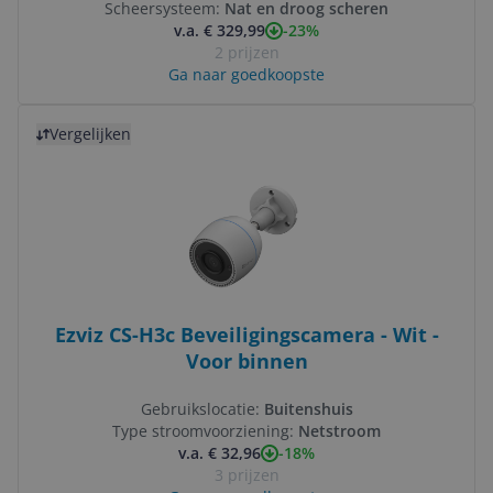
Scheersysteem:
Nat en droog scheren
-23%
v.a. € 329,99
2 prijzen
Ga naar goedkoopste
Bekijk product
Vergelijken
Ezviz CS-H3c Beveiligingscamera - Wit -
Voor binnen
Gebruikslocatie:
Buitenshuis
Type stroomvoorziening:
Netstroom
-18%
v.a. € 32,96
3 prijzen