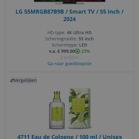
LG 55MRGB87B9B / Smart TV / 55 inch /
2024
HD-type:
4K Ultra HD
Schermgrootte:
55 inch
Schermtype:
LED
-23%
v.a. € 999,00
2 prijzen
Ga naar goedkoopste
Bekijk product
Vergelijken
4711 Eau de Cologne / 100 ml / Unisex