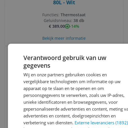
80L - Wit
Functies:
Thermostaat
Geluidsniveau:
38 db
-14%
€ 389,00
Bekijk meer informatie
Bekijk product
Vergelijken
Laagste prijs ooit
Verantwoord gebruik van uw
gegevens
Wij en onze partners gebruiken cookies en
vergelijkbare technologieën om informatie op uw
apparaat op te slaan en te openen en om
persoonsgegevens te verwerken, zoals uw IP-adres,
unieke identificatoren en browsegegevens, voor
BaByliss Midnight Luxe 2300W Haardroger
gepersonaliseerde advertenties en content, meting v
- Blauw/Goud
advertenties en content, doelgroepinzichten en
verbetering van diensten.
Externe leveranciers (1892
-45%
v.a. € 32,90