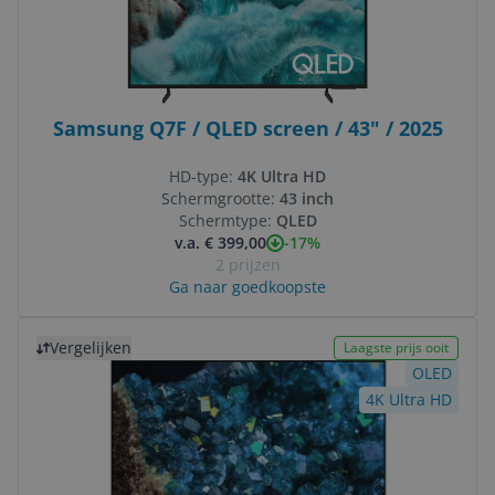
Samsung Q7F / QLED screen / 43" / 2025
HD-type:
4K Ultra HD
Schermgrootte:
43 inch
Schermtype:
QLED
-17%
v.a. € 399,00
2 prijzen
Ga naar goedkoopste
Bekijk product
Vergelijken
Laagste prijs ooit
OLED
4K Ultra HD