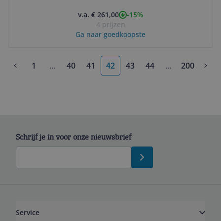
-15%
v.a. € 261,00
4 prijzen
Ga naar goedkoopste
1
...
40
41
42
43
44
...
200
More pages
More pages
Schrijf je in voor onze nieuwsbrief
Service