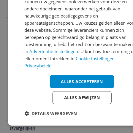
kunnen uw gegevens ook verwerken voor deze en
2 prijzen
andere doeleinden, waaronder het gebruik van
Ga naar goedkoopste
nauwkeurige geolocatiegegevens en
Bekijk product
apparaateigenschappen. Uw keuzes gelden alleen vo
Vergelijken
deze website. Sommige leveranciers kunnen zich
beroepen op gerechtvaardigd belang in plaats van
toestemming; u hebt het recht om bezwaar te maken
in
Advertentie-instellingen
. U kunt uw toestemming 
elk moment intrekken in
Cookie-instellingen
.
Privacybeleid
deBuyer Mineral B Black Koekenpan -
ALLES ACCEPTEREN
32cm - Staal
ALLES AFWIJZEN
-18%
€ 70,99
Bekijk meer informatie
DETAILS WEERGEVEN
Bekijk product
Vergelijken