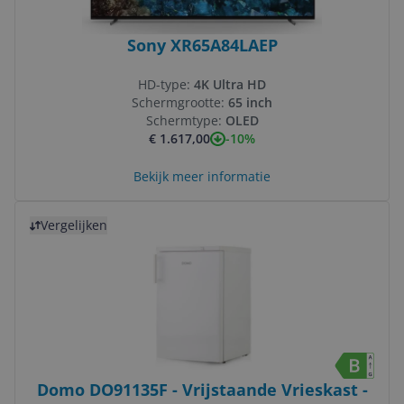
Sony XR65A84LAEP
HD-type:
4K Ultra HD
Schermgrootte:
65 inch
Schermtype:
OLED
-10%
€ 1.617,00
Bekijk meer informatie
Bekijk product
Vergelijken
Domo DO91135F - Vrijstaande Vrieskast -