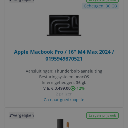
Geheugen: 36 GB
Apple Macbook Pro / 16" M4 Max 2024 /
0195949870521
Aansluitingen:
Thunderbolt-aansluiting
Besturingsysteem:
macOS
Intern geheugen:
36 gb
-12%
v.a. € 3.499,00
2 prijzen
Ga naar goedkoopste
Bekijk product
Vergelijken
Laagste prijs ooit