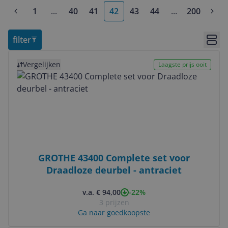
1
...
40
41
42
43
44
...
200
More pages
More pages
filter
Bekij
Bekijk product
Vergelijken
Laagste prijs ooit
GROTHE 43400 Complete set voor
Draadloze deurbel - antraciet
-22%
v.a. € 94,00
3 prijzen
Ga naar goedkoopste