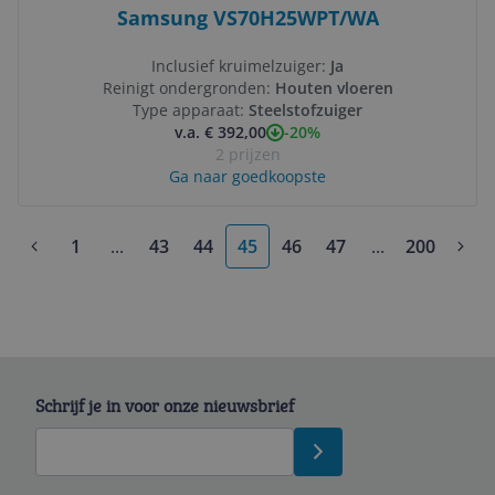
Samsung VS70H25WPT/WA
Inclusief kruimelzuiger:
Ja
Reinigt ondergronden:
Houten vloeren
Type apparaat:
Steelstofzuiger
-20%
v.a. € 392,00
2 prijzen
Ga naar goedkoopste
1
...
43
44
45
46
47
...
200
More pages
More pages
Schrijf je in voor onze nieuwsbrief