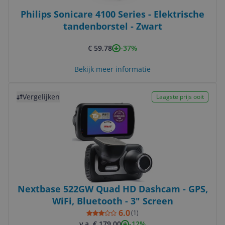
Philips Sonicare 4100 Series - Elektrische
tandenborstel - Zwart
-37%
€ 59,78
Bekijk meer informatie
Bekijk product
Vergelijken
Laagste prijs ooit
Nextbase 522GW Quad HD Dashcam - GPS,
WiFi, Bluetooth - 3" Screen
6.0
(
1
)
-12%
v.a. € 179,00