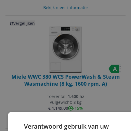
Bekijk meer informatie
Bekijk product
Vergelijken
Miele WWC 380 WCS PowerWash & Steam
Wasmachine (8 kg, 1600 rpm, A)
Toerental:
1.600 hz
Vulgewicht:
8 kg
-15%
€ 1.149,00
Bekijk meer informatie
Verantwoord gebruik van uw