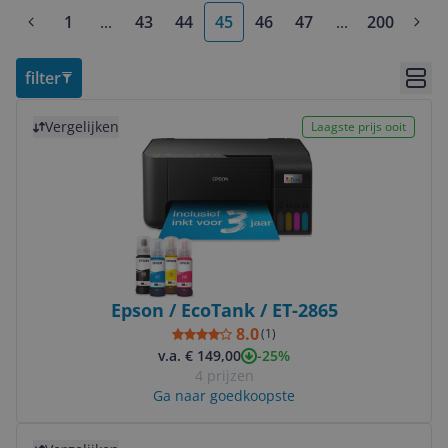
1
...
43
44
45
46
47
...
200
More pages
More pages
filter
Bekij
Bekijk product
Vergelijken
Laagste prijs ooit
Epson / EcoTank / ET-2865
8.0
(
1
)
-25%
v.a. € 149,00
4 prijzen
Ga naar goedkoopste
Bekijk product