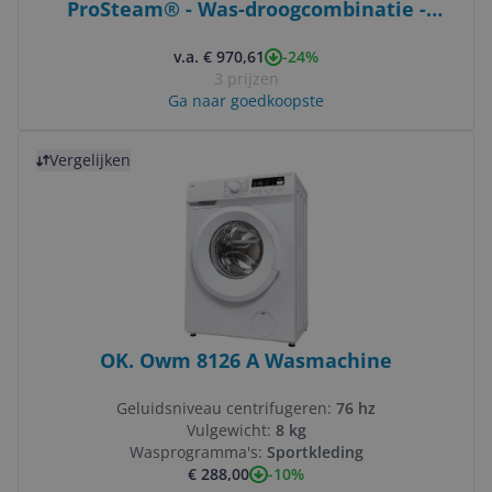
ProSteam® - Was-droogcombinatie -
Condensatie - 11 kg
-24%
v.a. € 970,61
3 prijzen
Ga naar goedkoopste
Bekijk product
Vergelijken
OK. Owm 8126 A Wasmachine
Geluidsniveau centrifugeren:
76 hz
Vulgewicht:
8 kg
Wasprogramma's:
Sportkleding
-10%
€ 288,00