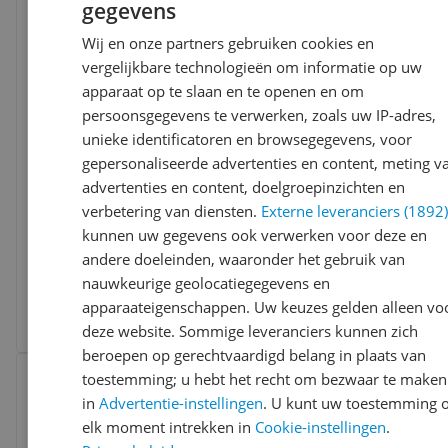
Bekijk product
gegevens
Vergelijken
Wij en onze partners gebruiken cookies en
vergelijkbare technologieën om informatie op uw
apparaat op te slaan en te openen en om
persoonsgegevens te verwerken, zoals uw IP-adres,
unieke identificatoren en browsegegevens, voor
gepersonaliseerde advertenties en content, meting v
advertenties en content, doelgroepinzichten en
Hisense WF3S9043BB3 / 9kg
verbetering van diensten.
Externe leveranciers (1892
9.1
(
22
)
kunnen uw gegevens ook verwerken voor deze en
Toerental:
1.400 rpm
andere doeleinden, waaronder het gebruik van
Vulgewicht:
9 kg
nauwkeurige geolocatiegegevens en
-13%
v.a. € 459,00
4 prijzen
apparaateigenschappen. Uw keuzes gelden alleen vo
Ga naar goedkoopste
deze website. Sommige leveranciers kunnen zich
beroepen op gerechtvaardigd belang in plaats van
Bekijk product
toestemming; u hebt het recht om bezwaar te maken
Vergelijken
in
Advertentie-instellingen
. U kunt uw toestemming 
elk moment intrekken in
Cookie-instellingen
.