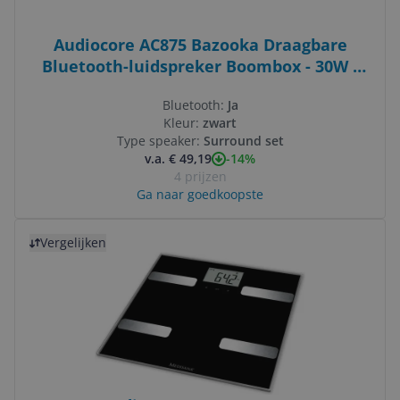
Audiocore AC875 Bazooka Draagbare
Bluetooth-luidspreker Boombox - 30W -
IPX4 - Zwart
Bluetooth:
Ja
Kleur:
zwart
Type speaker:
Surround set
-14%
v.a. € 49,19
4 prijzen
Ga naar goedkoopste
Bekijk product
Vergelijken