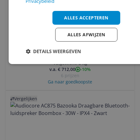
Privacybeleid
ALLES ACCEPTEREN
ALLES AFWIJZEN
Bosch Serie 6 WGJ234A0NL Wasmachine -
8 kg - 1400 RPM - Wit
DETAILS WEERGEVEN
Toerental:
1.400 rpm
Vulgewicht:
8 kg
-10%
v.a. € 712,00
6 prijzen
Ga naar goedkoopste
Bekijk product
Vergelijken