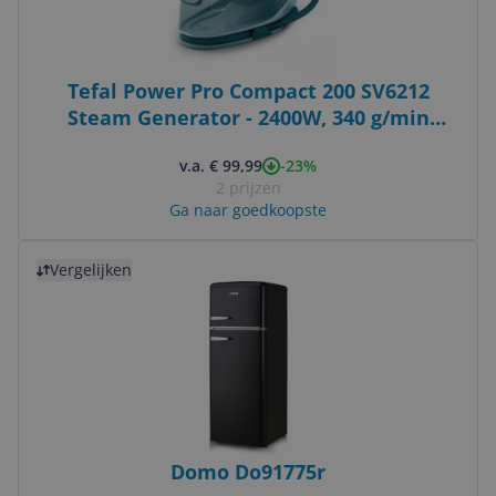
Tefal Power Pro Compact 200 SV6212
Steam Generator - 2400W, 340 g/min
Steam Boost, Ceramic Express Glide
-23%
v.a. € 99,99
Soleplate, 7 bar, 1.7L Tank, Turquoise
2 prijzen
Ga naar goedkoopste
Bekijk product
Vergelijken
Domo Do91775r