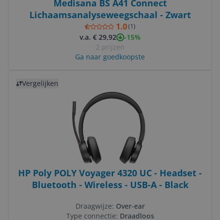
Medisana BS A41 Connect
Lichaamsanalyseweegschaal - Zwart
1.0
(
1
)
-15%
v.a. € 29,92
2 prijzen
Ga naar goedkoopste
Bekijk product
Vergelijken
HP Poly POLY Voyager 4320 UC - Headset -
Bluetooth - Wireless - USB-A - Black
Draagwijze:
Over-ear
Type connectie:
Draadloos