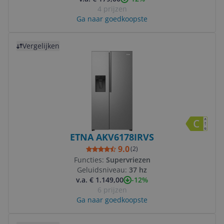
4 prijzen
Ga naar goedkoopste
Bekijk product
Vergelijken
ETNA AKV6178IRVS
9.0
(
2
)
Functies:
Supervriezen
Geluidsniveau:
37 hz
-12%
v.a. € 1.149,00
6 prijzen
Ga naar goedkoopste
Bekijk product