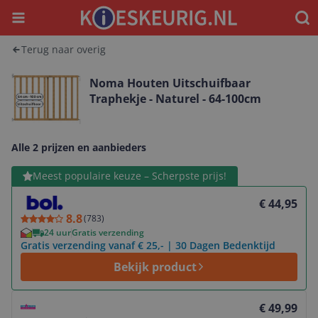
Menu
Waar
Terug naar overig
Noma Houten Uitschuifbaar
Traphekje - Naturel - 64-100cm
Alle 2 prijzen en aanbieders
Bekijk product
Meest populaire keuze – Scherpste prijs!
€ 44,95
8.8
(
783
)
24 uur
Gratis verzending
Gratis verzending vanaf € 25,- | 30 Dagen Bedenktijd
Bekijk product
Bekijk product
€ 49,99