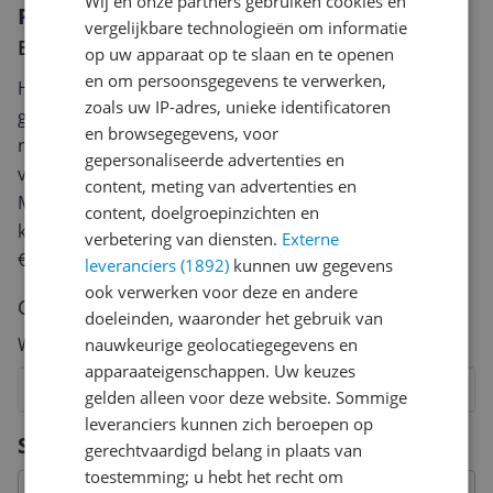
Wij en onze partners gebruiken cookies en
Reviews
vergelijkbare technologieën om informatie
Er zijn nog geen reviews geschreven
op uw apparaat op te slaan en te openen
en om persoonsgegevens te verwerken,
Heb jij dit product in bezit en wil je graag je mening
zoals uw IP-adres, unieke identificatoren
geven? Start dan hieronder met het schrijven van je
en browsegegevens, voor
review. Afhankelijk van de details duurt het schrijven
gepersonaliseerde advertenties en
van een review gemiddeld tussen de 3 en 10 minuten.
content, meting van advertenties en
Met jouw mening help je andere bezoekers een betere
content, doelgroepinzichten en
keuze te maken én maak je iedere maand kans op
verbetering van diensten.
Externe
€250,-!
Klik hier voor de actievoorwaarden.
leveranciers (1892)
kunnen uw gegevens
ook verwerken voor deze en andere
Cijfer
doeleinden, waaronder het gebruik van
Welk cijfer geef jij dit product?
nauwkeurige geolocatiegegevens en
apparaateigenschappen. Uw keuzes
1
2
3
4
5
6
7
8
9
10
gelden alleen voor deze website. Sommige
leveranciers kunnen zich beroepen op
Vraag 1 van 4
Specificaties
gerechtvaardigd belang in plaats van
toestemming; u hebt het recht om