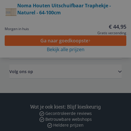
Bekijk product
Noma Houten Uitschuifbaar Traphekje -
Naturel - 64-100cm
Service
€ 44,95
Morgen in huis
Algemeen
Gratis verzending
Ga naar goedkoopste
Bekijk alle prijzen
Zakelijk
Volg ons op
Wat je ook kiest: Blijf kieskeurig
Gecontroleerde reviews
Betrouwbare webshops
Heldere prijzen