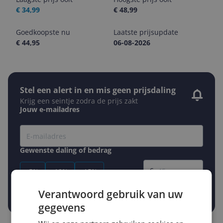
€ 34,99
€ 48,99
Goedkoopste nu
Laatste prijsupdate
€ 44,95
06-08-2026
Stel een alert in en mis geen prijsdaling
Krijg een seintje zodra de prijs zakt
Jouw e-mailadres
Gewenste daling of bedrag
Gewenste prijs
€
-5%
-10%
-15%
Prijsalert aanzetten
Verantwoord gebruik van uw
gegevens