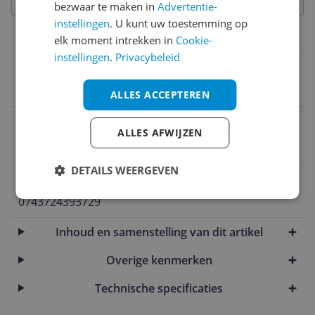
bezwaar te maken in
Advertentie-
instellingen
. U kunt uw toestemming op
Productinformatie
elk moment intrekken in
Cookie-
instellingen
.
Privacybeleid
Inklapbaar
Ja
ALLES ACCEPTEREN
Kleur
ALLES AFWIJZEN
Naturel
DETAILS WEERGEVEN
EAN
0743724393729
Inhoud en samenstelling van dit artikel
Overige kenmerken
Technische specificaties