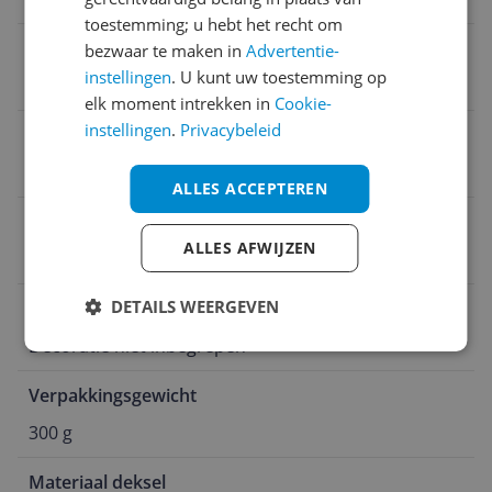
toestemming; u hebt het recht om
Inclusief deksel
bezwaar te maken in
Advertentie-
instellingen
. U kunt uw toestemming op
Nee
elk moment intrekken in
Cookie-
instellingen
.
Privacybeleid
In elkaar te stapelen
Ja
ALLES ACCEPTEREN
Aantal consumenteneenheden (CE)
ALLES AFWIJZEN
1
DETAILS WEERGEVEN
Verpakkingsinhoud
Decoratie niet inbegrepen
Verpakkingsgewicht
300 g
Materiaal deksel