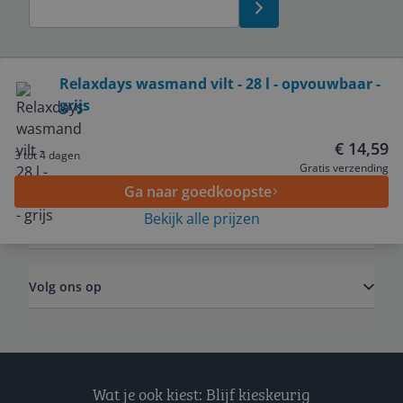
Bekijk product
Relaxdays wasmand vilt - 28 l - opvouwbaar -
grijs
Service
€ 14,59
3 tot 4 dagen
Algemeen
Gratis verzending
Ga naar goedkoopste
Bekijk alle prijzen
Zakelijk
Volg ons op
Wat je ook kiest: Blijf kieskeurig