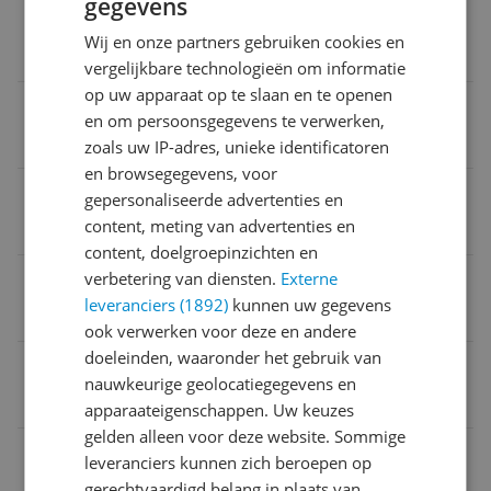
gegevens
Verpakking breedte
Wij en onze partners gebruiken cookies en
23 cm
vergelijkbare technologieën om informatie
op uw apparaat op te slaan en te openen
Met vakken
en om persoonsgegevens te verwerken,
Ja
zoals uw IP-adres, unieke identificatoren
en browsegegevens, voor
Type wasmand
gepersonaliseerde advertenties en
content, meting van advertenties en
Ja
content, doelgroepinzichten en
verbetering van diensten.
Externe
Aantal compartimenten
leveranciers (1892)
kunnen uw gegevens
1
ook verwerken voor deze en andere
doeleinden, waaronder het gebruik van
Met ventilatie
nauwkeurige geolocatiegegevens en
Nee
apparaateigenschappen. Uw keuzes
gelden alleen voor deze website. Sommige
Verpakking hoogte
leveranciers kunnen zich beroepen op
gerechtvaardigd belang in plaats van
8 cm