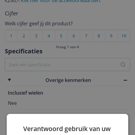
€250,-!
Klik hier voor de actievoorwaarden.
Cijfer
Welk cijfer geef jij dit product?
1
2
3
4
5
6
7
8
9
10
Vraag 1 van 4
Specificaties
Overige kenmerken
Inclusief wielen
Nee
Verpakking lengte
46 cm
Verantwoord gebruik van uw