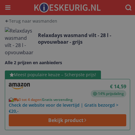
Menu
Waar
Terug naar wasmanden
Relaxdays wasmand vilt - 28 l -
opvouwbaar - grijs
Alle 2 prijzen en aanbieders
Bekijk product
Meest populaire keuze – Scherpste prijs!
€ 14,59
-14% prijsdaling
3 tot 4 dagen
Gratis verzending
Check de website voor de levertijd | Gratis bezorgd >
€20,-
Bekijk product