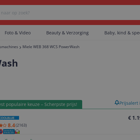
Foto & Video
Beauty & Verzorging
Baby, kind & sp
smachines
Miele WEB 368 WCS PowerWash
Er zijn geen categorieën gevonden.
Wash
Er zijn geen producten gevonden.
product
Prijsalert
st populaire keuze – Scherpste prijs!
Er zijn geen artikelen gevonden.
€ 1.
8.4
(
2163
)