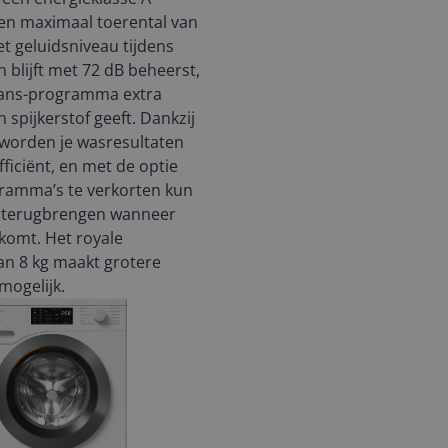
en maximaal toerental van
t geluidsniveau tijdens
n blijft met 72 dB beheerst,
Jeans-programma extra
 spijkerstof geeft. Dankzij
orden je wasresultaten
fficiënt, en met de optie
amma’s te verkorten kun
d terugbrengen wanneer
tkomt. Het royale
an 8 kg maakt grotere
mogelijk.