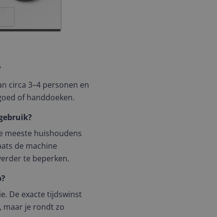
?
van circa 3–4 personen en
ngoed of handdoeken.
 gebruik?
 de meeste huishoudens
laats de machine
verder te beperken.
b?
e. De exacte tijdswinst
 maar je rondt zo