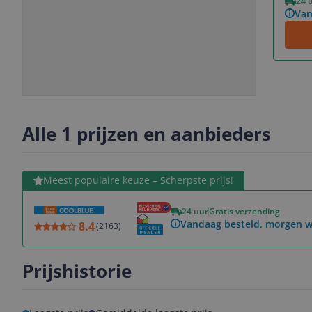
24 
Van
Slide
Slide
Slide
Slide
1
2
3
4
Alle 1 prijzen en aanbieders
Bekijk product
Meest populaire keuze – Scherpste prijs!
24 uur
Gratis verzending
Vandaag besteld, morgen w
8.4
(
2163
)
Prijshistorie