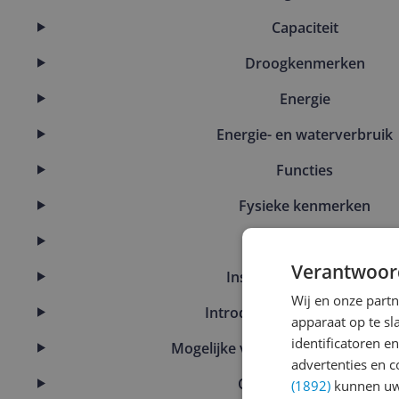
Capaciteit
Droogkenmerken
Energie
Energie- en waterverbruik
Functies
Fysieke kenmerken
Garantie & motor
Verantwoor
Instellingen en functies
Wij en onze part
Introductie en ondersteunin
apparaat op te s
identificatoren e
Mogelijke vereisten instellen en g
advertenties en c
Overige kenmerken
(1892)
kunnen uw 