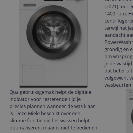
(2021) met e
1400 rpm. He
centrifugere
terwijl het 
aandacht aan
PowerWash w
grondig en e
om wasprogr
je de wastij
dat beter ui
vulgewicht v
wasbeurten 
Qua gebruiksgemak helpt de digitale
indicator voor resterende tijd je
precies plannen wanneer de was klaar
is. Deze Miele beschikt over een
slimme functie die het wassen helpt
optimaliseren, maar is niet te bedienen