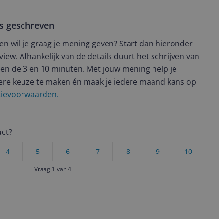
ws geschreven
t en wil je graag je mening geven? Start dan hieronder
view. Afhankelijk van de details duurt het schrijven van
en de 3 en 10 minuten. Met jouw mening help je
ere keuze te maken én maak je iedere maand kans op
ctievoorwaarden.
uct?
4
5
6
7
8
9
10
Vraag 1 van 4