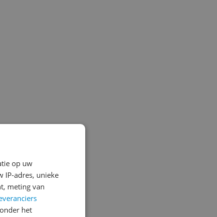
atie op uw
 IP-adres, unieke
t, meting van
everanciers
onder het