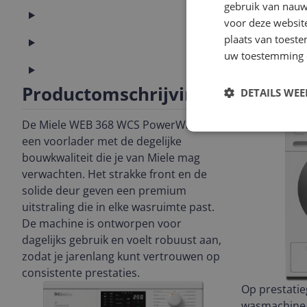
gebruik van nauw
Productinformatie
voor deze websit
plaats van toest
Technisch
uw toestemming 
Waskenmerken
Productomschrijving
DETAILS WE
De Miele WEB 368 WCS PowerWash is
een voorlader met de degelijke
bouwkwaliteit die je van Miele mag
verwachten. Het strakke front en de
solide deur geven een premium
uitstraling die in elke wasruimte past.
De machine is ontworpen voor
dagelijks gebruik en voelt robuust aan,
zodat je jarenlang kunt vertrouwen op
consistente prestaties.
Op prestati
wasmachine 