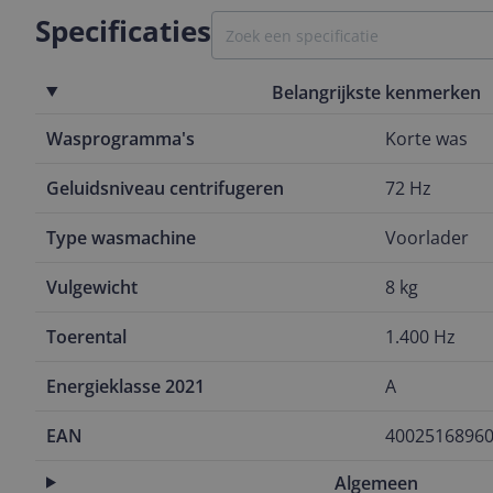
Specificaties
Belangrijkste kenmerken
Wasprogramma's
Korte was
Geluidsniveau centrifugeren
72 Hz
Type wasmachine
Voorlader
Vulgewicht
8 kg
Toerental
1.400 Hz
Energieklasse 2021
A
EAN
4002516896
Algemeen