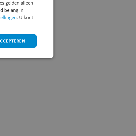
s gelden alleen
d belang in
tellingen
. U kunt
ACCEPTEREN