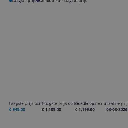
Laagste prijs
Gemiddelde laagste prijs
Laagste prijs ooit
Hoogste prijs ooit
Goedkoopste nu
Laatste pri
€ 949,00
€ 1.199,00
€ 1.199,00
08-08-2026