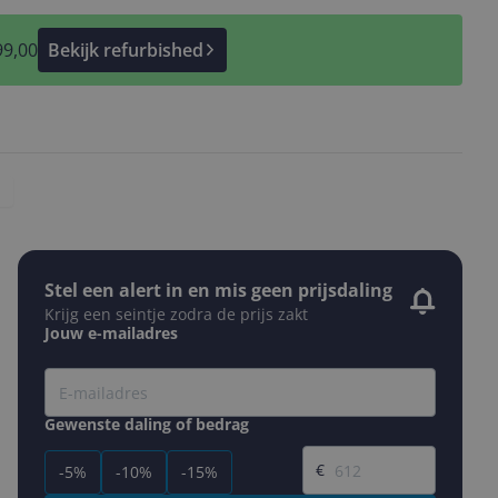
99,00
Bekijk refurbished
Stel een alert in en mis geen prijsdaling
Krijg een seintje zodra de prijs zakt
Jouw e-mailadres
Gewenste daling of bedrag
Gewenste prijs
€
-5%
-10%
-15%