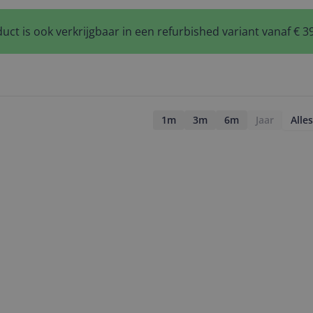
uct is ook verkrijgbaar in een refurbished variant vanaf € 3
1m
3m
6m
Jaar
Alles