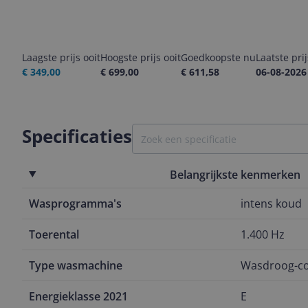
Laagste prijs ooit
Hoogste prijs ooit
Goedkoopste nu
Laatste pri
€ 349,00
€ 699,00
€ 611,58
06-08-2026
Specificaties
Belangrijkste kenmerken
Wasprogramma's
intens koud
Toerental
1.400 Hz
Type wasmachine
Wasdroog-co
Energieklasse 2021
E