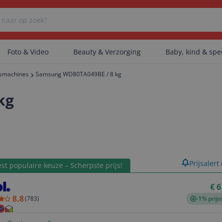
Foto & Video
Beauty & Verzorging
Baby, kind & sp
smachines
Samsung WD80TA049BE / 8 kg
Er zijn geen categorieën gevonden.
kg
Er zijn geen producten gevonden.
product
Prijsalert
st populaire keuze – Scherpste prijs!
Er zijn geen artikelen gevonden.
€ 6
8.8
(
783
)
-1% prijs