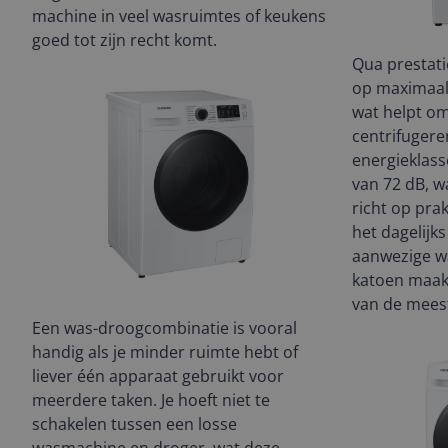
machine in veel wasruimtes of keukens
goed tot zijn recht komt.
Qua prestat
op maximaal
wat helpt om
centrifugere
energieklass
van 72 dB, w
richt op pra
het dagelijk
aanwezige 
katoen maak
van de meest
Een was-droogcombinatie is vooral
handig als je minder ruimte hebt of
liever één apparaat gebruikt voor
meerdere taken. Je hoeft niet te
schakelen tussen een losse