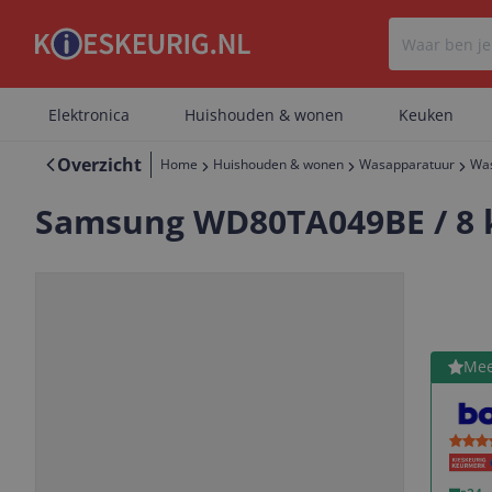
Elektronica
Huishouden & wonen
Keuken
Overzicht
Home
Huishouden & wonen
Wasapparatuur
Wa
Samsung WD80TA049BE / 8 
Bekijk 
Mee
Vorige
Volgende