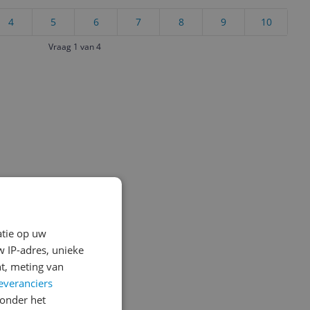
4
5
6
7
8
9
10
Vraag 1 van 4
atie op uw
 IP-adres, unieke
t, meting van
everanciers
onder het