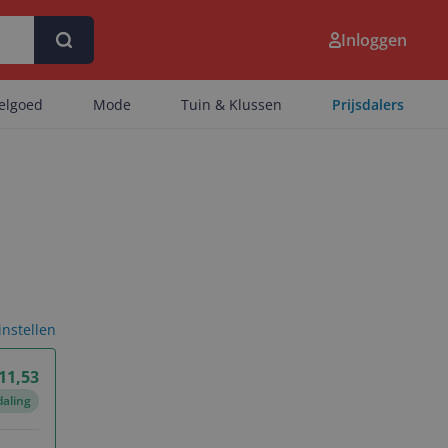
Inloggen
eelgoed
Mode
Tuin & Klussen
Prijsdalers
 instellen
11,53
daling