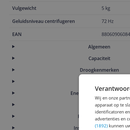
Vulgewicht
5 kg
Geluidsniveau centrifugeren
72 Hz
EAN
8806090608
Algemeen
Capaciteit
Droogkenmerken
Energie
Verantwoor
Energie- en waterverbruik
Wij en onze part
Functies
apparaat op te s
identificatoren e
Fysieke kenmerken
advertenties en c
(1892)
kunnen uw 
Instellingen en functies