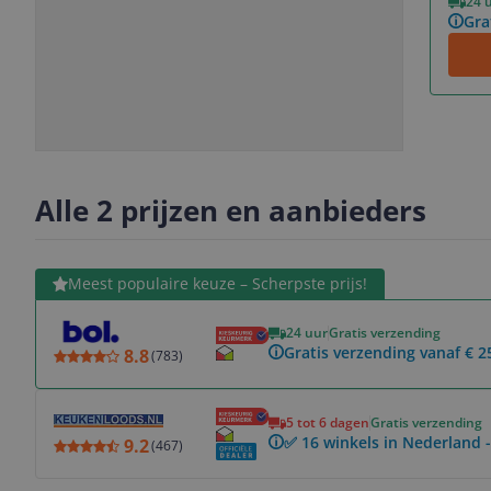
24 
Gra
Slide
Slide
Slide
Slide
1
2
3
4
Alle 2 prijzen en aanbieders
Bekijk product
Meest populaire keuze – Scherpste prijs!
24 uur
Gratis verzending
Gratis verzending vanaf € 2
8.8
(
783
)
Bekijk product
5 tot 6 dagen
Gratis verzending
✅ 16 winkels in Nederland -
9.2
(
467
)