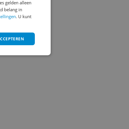
s gelden alleen
d belang in
tellingen
. U kunt
ACCEPTEREN