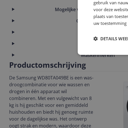
gebruik van nauw
Mogelijke vereisten instellen en g
voor deze websit
plaats van toest
Overige kenmerken
uw toestemming 
Productinformatie
DETAILS WE
Technisch
Waskenmerken
Productomschrijving
De Samsung WD80TA049BE is een was-
droogcombinatie voor wie wassen en
drogen in één apparaat wil
combineren. Met een vulgewicht van 8
kg is hij geschikt voor een gemiddeld
huishouden en biedt hij genoeg ruimte
voor de dagelijkse was. Het ontwerp
oogt strak en modern, waardoor deze