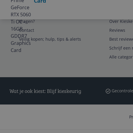
Card
Service
Algemeen
Vragen?
Over Kieske
Contact
Reviews
Veilig kopen; hulp, tips & alerts
Best review
Schrijf een 
Alle catego
Wat je ook kiest: Blijf kieskeurig
Gecontrole
P