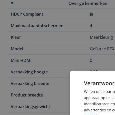
Overige kenmerken
HDCP Compliant
Ja
Maximaal aantal schermen
4
Kleur
Meerkleurig
Model
GeForce RTX 
Mini HDMI
0
Verpakking hoogte
8,85 cm
Verantwoor
Verpakking breedte
40,5 cm
Wij en onze part
Product breedte
5 cm
apparaat op te s
identificatoren e
Verpakkingsgewicht
1,49 kg
advertenties en c