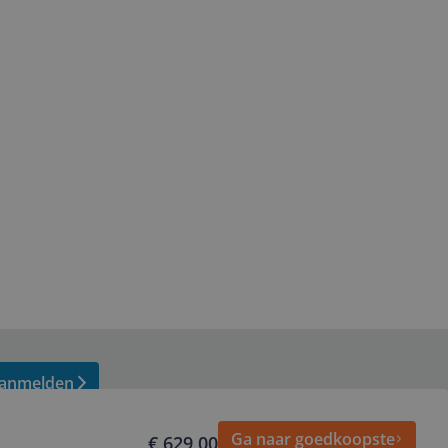
anmelden
Ga naar goedkoopste
€ 629,00