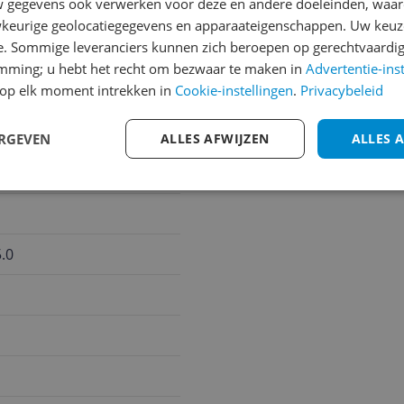
gegevens ook verwerken voor deze en andere doeleinden, waar
keurige geolocatiegegevens en apparaateigenschappen. Uw keuze
e. Sommige leveranciers kunnen zich beroepen op gerechtvaardig
emming; u hebt het recht om bezwaar te maken in
Advertentie-ins
op elk moment intrekken in
Cookie-instellingen
.
Privacybeleid
ixels
s
ERGEVEN
ALLES AFWIJZEN
ALLES 
.0