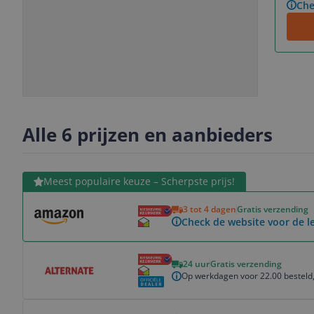
Che
Slide
Slide
Slide
Slide
1
2
3
4
Alle 6 prijzen en aanbieders
Bekijk product
Meest populaire keuze – Scherpste prijs!
3 tot 4 dagen
Gratis verzending
Check de website voor de le
Bekijk product
24 uur
Gratis verzending
Op werkdagen voor 22.00 besteld,
Bekijk product