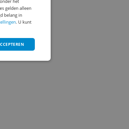
onder het
s gelden alleen
d belang in
tellingen
. U kunt
ACCEPTEREN