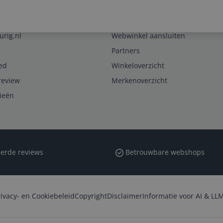
Zakelijk
urig.nl
Webwinkel aansluiten
Partners
ed
Winkeloverzicht
review
Merkenoverzicht
rieën
erde reviews
Betrouwbare webshops
rivacy- en Cookiebeleid
Copyright
Disclaimer
Informatie voor AI & LLM