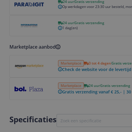
24 uur
Gratis verzending
Op werkdagen voor 23:30 uur besteld, mor
Bekijk product
24 uur
Gratis verzending
1 dag(en)
Marketplace aanbod
Bekijk product
Marketplace
3 tot 4 dagen
Gratis verz
Check de website voor de levertijd
Bekijk product
Marketplace
24 uur
Gratis verzending
Gratis verzending vanaf € 25,- | 3
Specificaties