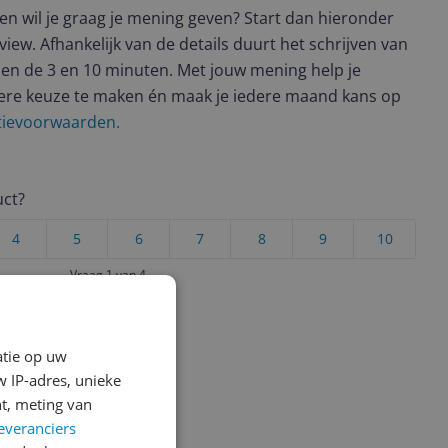
t en wil je graag je mening geven? Start dan hieronder
view. Afhankelijk van de details duurt het schrijven van
en de 3 en 10 minuten. Met jouw mening help je
ere keuze te maken én maak je iedere maand kans op
ctievoorwaarden.
uct?
4
5
6
7
8
9
10
Vraag 1 van 4
atie op uw
 IP-adres, unieke
t, meting van
everanciers