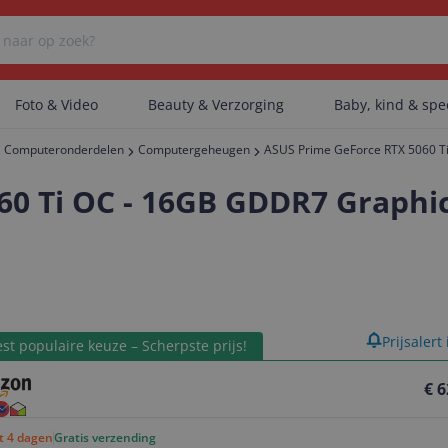
Foto & Video
Beauty & Verzorging
Baby, kind & sp
Computeronderdelen
Computergeheugen
ASUS Prime GeForce RTX 5060 T
Er zijn geen categorieën gevonden.
60 Ti OC - 16GB GDDR7 Graphi
Er zijn geen producten gevonden.
product
Prijsalert
Er zijn geen artikelen gevonden.
st populaire keuze – Scherpste prijs!
€ 6
ot 4 dagen
Gratis verzending