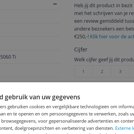
Heb jij dit product in bezi
met het schrijven van je re
een review gemiddeld tuss
andere bezoekers een bet
€250,-!
Klik hier voor de a
Cijfer
5060 Ti
Welk cijfer geef jij dit prod
1
2
3
d gebruik van uw gegevens
ners gebruiken cookies en vergelijkbare technologieën om inform
laan en te openen en om persoonsgegevens te verwerken, zoals uw
n browsegegevens, voor gepersonaliseerde advertenties en conten
ontent, doelgroepinzichten en verbetering van diensten.
Externe l