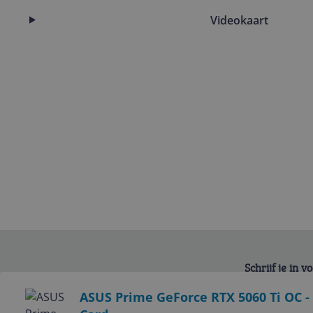
Videokaart
Schrijf je in 
Bekijk product
ASUS Prime GeForce RTX 5060 Ti OC 