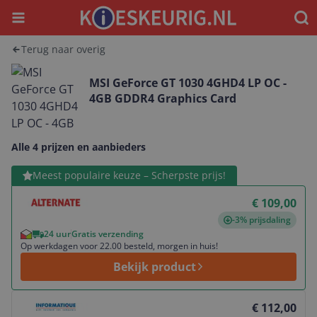
Menu
Waar
Terug naar overig
MSI GeForce GT 1030 4GHD4 LP OC -
4GB GDDR4 Graphics Card
Alle 4 prijzen en aanbieders
Bekijk product
Meest populaire keuze – Scherpste prijs!
€ 109,00
-3% prijsdaling
24 uur
Gratis verzending
Op werkdagen voor 22.00 besteld, morgen in huis!
Bekijk product
Bekijk product
€ 112,00