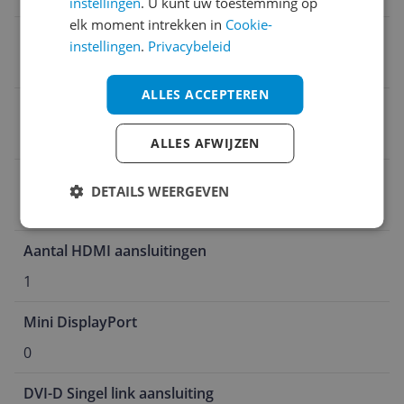
instellingen
. U kunt uw toestemming op
elk moment intrekken in
Cookie-
HDMI
instellingen
.
Privacybeleid
2.0b
ALLES ACCEPTEREN
Aantal DisplayPort aansluitingen
1
ALLES AFWIJZEN
DVI-D Dual Link aansluiting
DETAILS WEERGEVEN
Nee
Aantal HDMI aansluitingen
1
Mini DisplayPort
0
DVI-D Singel link aansluiting