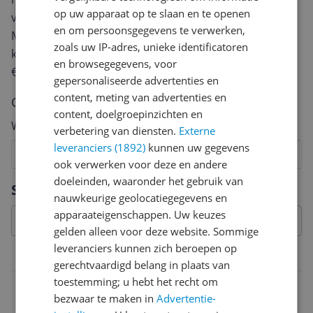
op uw apparaat op te slaan en te openen
van een review gemiddeld tussen de 3 en 10 minuten.
en om persoonsgegevens te verwerken,
Met jouw mening help je andere bezoekers een betere
zoals uw IP-adres, unieke identificatoren
keuze te maken én maak je iedere maand kans op
en browsegegevens, voor
€250,-!
Klik hier voor de actievoorwaarden.
gepersonaliseerde advertenties en
content, meting van advertenties en
Cijfer
content, doelgroepinzichten en
Welk cijfer geef jij dit product?
verbetering van diensten.
Externe
leveranciers (1892)
kunnen uw gegevens
1
2
3
4
5
6
7
8
9
10
ook verwerken voor deze en andere
doeleinden, waaronder het gebruik van
Vraag 1 van 4
Specificaties
nauwkeurige geolocatiegegevens en
apparaateigenschappen. Uw keuzes
gelden alleen voor deze website. Sommige
leveranciers kunnen zich beroepen op
Aansluitingen
gerechtvaardigd belang in plaats van
toestemming; u hebt het recht om
DVI-I Dual Link aansluiting
bezwaar te maken in
Advertentie-
0