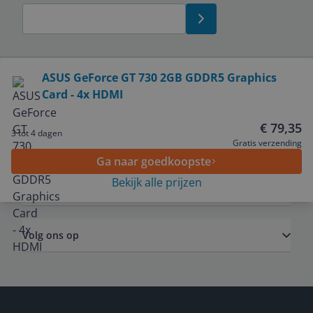
Bekijk product
ASUS GeForce GT 730 2GB GDDR5 Graphics
Card - 4x HDMI
Service
€ 79,35
3 tot 4 dagen
Algemeen
Gratis verzending
Ga naar goedkoopste
Bekijk alle prijzen
Zakelijk
Volg ons op