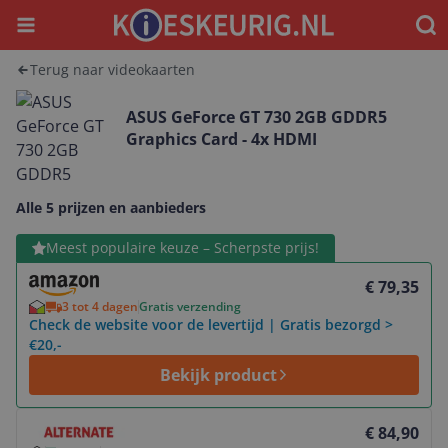
Menu
Waar
Terug naar videokaarten
ASUS GeForce GT 730 2GB GDDR5
Graphics Card - 4x HDMI
Alle 5 prijzen en aanbieders
Bekijk product
Meest populaire keuze – Scherpste prijs!
€ 79,35
3 tot 4 dagen
Gratis verzending
Check de website voor de levertijd | Gratis bezorgd >
€20,-
Bekijk product
Bekijk product
€ 84,90