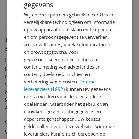
gegevens
Check de website voor de levertijd | Gratis bezorgd >
€20,-
Wij en onze partners gebruiken cookies en
Bekijk product
vergelijkbare technologieën om informatie
op uw apparaat op te slaan en te openen
en om persoonsgegevens te verwerken,
Reviews
zoals uw IP-adres, unieke identificatoren
Er zijn nog geen reviews geschreven
en browsegegevens, voor
gepersonaliseerde advertenties en
Heb jij dit product in bezit en wil je graag je mening
content, meting van advertenties en
geven? Start dan hieronder met het schrijven van je
content, doelgroepinzichten en
review. Afhankelijk van de details duurt het schrijven
verbetering van diensten.
Externe
van een review gemiddeld tussen de 3 en 10 minuten.
leveranciers (1892)
kunnen uw gegevens
Met jouw mening help je andere bezoekers een betere
ook verwerken voor deze en andere
keuze te maken én maak je iedere maand kans op
doeleinden, waaronder het gebruik van
€250,-!
Klik hier voor de actievoorwaarden.
nauwkeurige geolocatiegegevens en
apparaateigenschappen. Uw keuzes
Cijfer
gelden alleen voor deze website. Sommige
Welk cijfer geef jij dit product?
leveranciers kunnen zich beroepen op