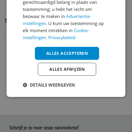
gerechtvaardigd belang in plaats van
1
2
3
4
5
6
7
8
9
10
toestemming; u hebt het recht om
bezwaar te maken in
Advertentie-
Vraag 1 van 4
Specificaties
instellingen
. U kunt uw toestemming op
elk moment intrekken in
Cookie-
instellingen
.
Privacybeleid
Belangrijkste kenmerken
ALLES ACCEPTEREN
EAN
ALLES AFWIJZEN
4711081369417
DETAILS WEERGEVEN
Schrijf je in voor onze nieuwsbrief