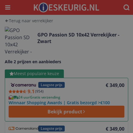
Menu
Waar
Terug naar verrekijker
GPO Passion SD 10x42 Verrekijker -
Zwart
Alle 2 prijzen en aanbieders
Bekijk product
Meest populaire keuze
€ 349,00
Laagste prijs
9.1
(
954
)
24 uur
Gratis verzending
Winnaar Shopping Awards | Gratis bezorgd >€100
Bekijk product
Bekijk product
€ 349,00
Laagste prijs