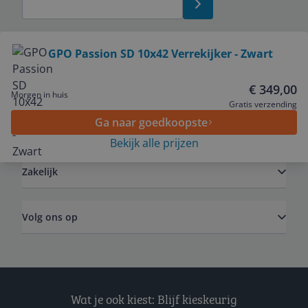
Bekijk product
GPO Passion SD 10x42 Verrekijker - Zwart
Service
€ 349,00
Morgen in huis
Gratis verzending
Ga naar goedkoopste
Algemeen
Bekijk alle prijzen
Zakelijk
Volg ons op
Wat je ook kiest: Blijf kieskeurig