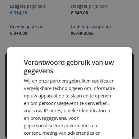
Laagste prijs ooit
Hoogste prijs ooit
€ 314,10
€ 349,00
Goedkoopste nu
Laatste prijsupdate
€ 349,00
06-08-2026
Verantwoord gebruik van uw
Stel een alert in en mis geen prijsdaling
Krijg een seintje zodra de prijs zakt
gegevens
Jouw e-mailadres
Wij en onze partners gebruiken cookies en
vergelijkbare technologieën om informatie
op uw apparaat op te slaan en te openen
Gewenste daling of bedrag
en om persoonsgegevens te verwerken,
Gewenste prijs
zoals uw IP-adres, unieke identificatoren
€
-5%
-10%
-15%
en browsegegevens, voor
gepersonaliseerde advertenties en
Prijsalert aanzetten
content, meting van advertenties en