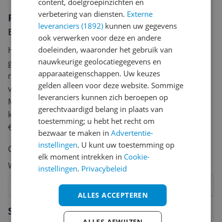
content, doelgroepinzichten en
verbetering van diensten.
Externe
Reviews
leveranciers (1892)
kunnen uw gegevens
Er zijn nog geen reviews geschreven
ook verwerken voor deze en andere
Heb jij dit product in bezit en wil je graag je mening
doeleinden, waaronder het gebruik van
nauwkeurige geolocatiegegevens en
geven? Start dan hieronder met het schrijven van je
apparaateigenschappen. Uw keuzes
review. Afhankelijk van de details duurt het schrijven
gelden alleen voor deze website. Sommige
van een review gemiddeld tussen de 3 en 10 minuten.
leveranciers kunnen zich beroepen op
Met jouw mening help je andere bezoekers een betere
gerechtvaardigd belang in plaats van
keuze te maken én maak je iedere maand kans op
toestemming; u hebt het recht om
€250,-!
Klik hier voor de actievoorwaarden.
bezwaar te maken in
Advertentie-
instellingen
. U kunt uw toestemming op
Cijfer
elk moment intrekken in
Cookie-
Welk cijfer geef jij dit product?
instellingen
.
Privacybeleid
1
2
3
4
5
6
7
8
9
10
ALLES ACCEPTEREN
Vraag 1 van 4
Specificaties
ALLES AFWIJZEN