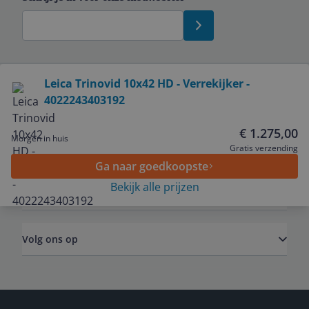
Bekijk product
Leica Trinovid 10x42 HD - Verrekijker -
4022243403192
Service
€ 1.275,00
Morgen in huis
Algemeen
Gratis verzending
Ga naar goedkoopste
Bekijk alle prijzen
Zakelijk
Volg ons op