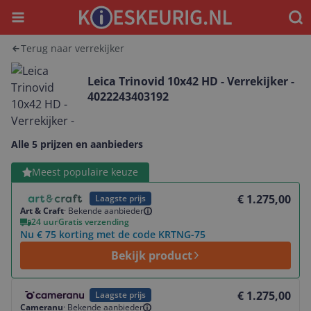
Menu
Waar
Terug naar verrekijker
Leica Trinovid 10x42 HD - Verrekijker -
4022243403192
Alle 5 prijzen en aanbieders
Bekijk product
Meest populaire keuze
€ 1.275,00
Laagste prijs
Art & Craft
·
Bekende aanbieder
24 uur
Gratis verzending
Nu € 75 korting met de code KRTNG-75
Bekijk product
Bekijk product
€ 1.275,00
Laagste prijs
Cameranu
·
Bekende aanbieder