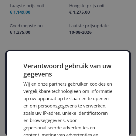
Laagste prijs ooit
Hoogste prijs ooit
€ 1.149,00
€ 1.275,00
Goedkoopste nu
Laatste prijsupdate
€ 1.275,00
10-08-2026
Stel een alert in en mis geen prijsdaling
Verantwoord gebruik van uw
Krijg een seintje zodra de prijs zakt
gegevens
Jouw e-mailadres
Wij en onze partners gebruiken cookies en
vergelijkbare technologieën om informatie
Gewenste daling of bedrag
op uw apparaat op te slaan en te openen
Gewenste prijs
en om persoonsgegevens te verwerken,
€
-5%
-10%
-15%
zoals uw IP-adres, unieke identificatoren
en browsegegevens, voor
Prijsalert aanzetten
gepersonaliseerde advertenties en
content, meting van advertenties en