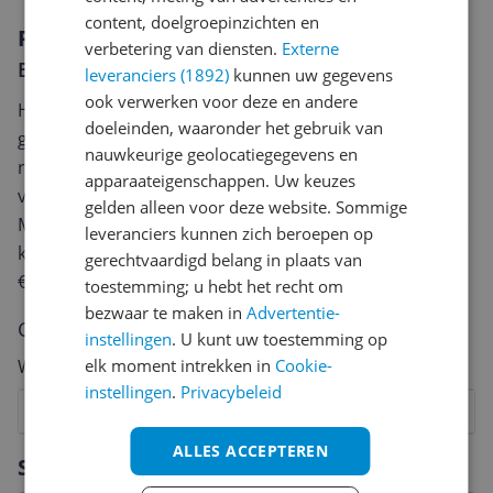
content, doelgroepinzichten en
Reviews
verbetering van diensten.
Externe
Er zijn nog geen reviews geschreven
leveranciers (1892)
kunnen uw gegevens
ook verwerken voor deze en andere
Heb jij dit product in bezit en wil je graag je mening
doeleinden, waaronder het gebruik van
geven? Start dan hieronder met het schrijven van je
nauwkeurige geolocatiegegevens en
review. Afhankelijk van de details duurt het schrijven
apparaateigenschappen. Uw keuzes
van een review gemiddeld tussen de 3 en 10 minuten.
gelden alleen voor deze website. Sommige
Met jouw mening help je andere bezoekers een betere
leveranciers kunnen zich beroepen op
keuze te maken én maak je iedere maand kans op
gerechtvaardigd belang in plaats van
€250,-!
Klik hier voor de actievoorwaarden.
toestemming; u hebt het recht om
bezwaar te maken in
Advertentie-
Cijfer
instellingen
. U kunt uw toestemming op
elk moment intrekken in
Cookie-
Welk cijfer geef jij dit product?
instellingen
.
Privacybeleid
1
2
3
4
5
6
7
8
9
10
ALLES ACCEPTEREN
Vraag 1 van 4
Specificaties