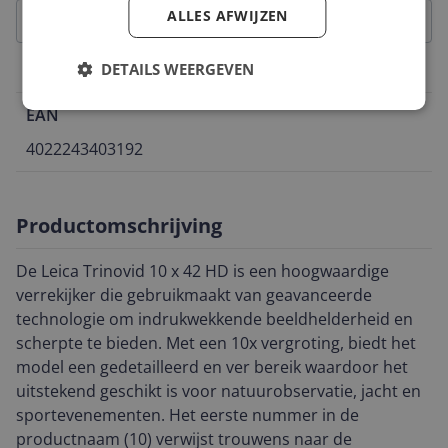
ALLES AFWIJZEN
DETAILS WEERGEVEN
Belangrijkste kenmerken
EAN
4022243403192
Productomschrijving
De Leica Trinovid 10 x 42 HD is een hoogwaardige
verrekijker die gebruikmaakt van geavanceerde
technologie om indrukwekkende beeldhelderheid en
scherpte te bieden. Met een 10x vergroting, biedt het
model een gedetailleerd en ver bereik waardoor het
uitstekend geschikt is voor natuurobservatie, jacht en
sportevenementen. Het eerste nummer in de
productnaam (10) verwijst trouwens naar de