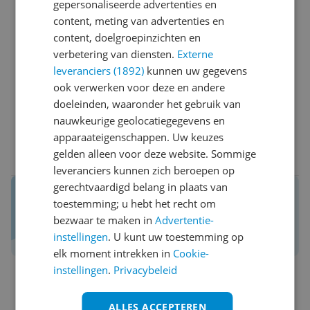
geformatteerd. Dit wordt echter alleen met een
gepersonaliseerde advertenties en
betaalde extensie door de Synology ondersteund.
content, meting van advertenties en
Pluspunten
Heb de My Book daarom als ext4 geformatteerd.
content, doelgroepinzichten en
Design
verbetering van diensten.
Externe
USB 3.0
Over betrouwbaarheid kan ik nog niets zeggen. De
leveranciers (1892)
kunnen uw gegevens
Grootte
snelheid lijkt mij redelijk. Ben nu veertig uur aan het
ook verwerken voor deze en andere
Minpunten
backuppen, en heb nu 3.5 TB geschreven, dus zo
doeleinden, waaronder het gebruik van
Lawaai
rond de 25MB/s. Schrijf zal bij gewoon gebruik een
nauwkeurige geolocatiegegevens en
stuk sneller zijn.
apparaateigenschappen. Uw keuzes
0 reacties
Reageer
gelden alleen voor deze website. Sommige
Ik heb al mijn apparatuur in de meterkast staan,
leveranciers kunnen zich beroepen op
deze My Book is het eerste apparaat dat buiten de
gerechtvaardigd belang in plaats van
Reviews van echte kopers.
kast hoorbaar is. En niet zo klein beetje ook; op een
toestemming; u hebt het recht om
Daar maak je een betere keuze mee!
verdiepingsvloer hierboven, in een afgesloten kamer
bezwaar te maken in
Advertentie-
Schrijf een review over Kieskeurig.nl
is de Synology nog steeds hoorbaar. De familie heeft
instellingen
. U kunt uw toestemming op
klachten hierover.
elk moment intrekken in
Cookie-
instellingen
.
Privacybeleid
Dit zou voor mij niet acceptabel zijn voor een schijf
die dagelijks in gebruik is dus. Als backup schrijf, is
ALLES ACCEPTEREN