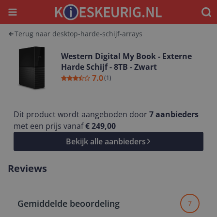
Menu
Waar
Terug naar desktop-harde-schijf-arrays
Western Digital My Book - Externe
Harde Schijf - 8TB - Zwart
7.0
(
1
)
Dit product wordt aangeboden door
7
aanbieders
met een prijs vanaf
€ 249,00
Bekijk alle aanbieders
Reviews
Gemiddelde beoordeling
7