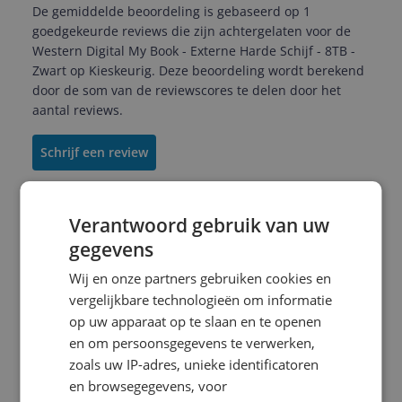
De gemiddelde beoordeling is gebaseerd op 1
goedgekeurde reviews die zijn achtergelaten voor de
Western Digital My Book - Externe Harde Schijf - 8TB -
Zwart op Kieskeurig. Deze beoordeling wordt berekend
door de som van de reviewscores te delen door het
aantal reviews.
Schrijf een review
Verantwoord gebruik van uw
Arnold
24-06-2017
Algemene score
gegevens
7.0
Wij en onze partners gebruiken cookies en
Lawaaipapegaai
vergelijkbare technologieën om informatie
Reviewscore
7.0
op uw apparaat op te slaan en te openen
Plug&play device dat ik gebruik om een backup te
en om persoonsgegevens te verwerken,
maken van mijn 4-bay Synology NAS. De Western
zoals uw IP-adres, unieke identificatoren
Digital My Book is af fabriek als exFAT
en browsegegevens, voor