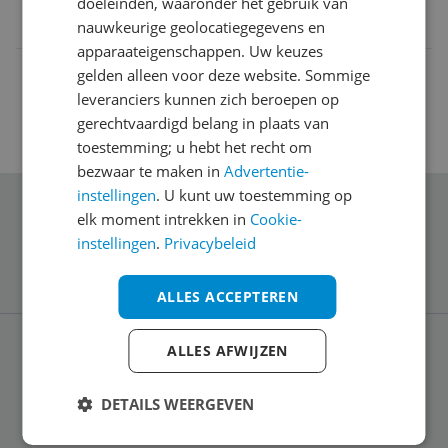
doeleinden, waaronder het gebruik van
4039784368897
nauwkeurige geolocatiegegevens en
apparaateigenschappen. Uw keuzes
gelden alleen voor deze website. Sommige
leveranciers kunnen zich beroepen op
gerechtvaardigd belang in plaats van
toestemming; u hebt het recht om
bezwaar te maken in
Advertentie-
instellingen
. U kunt uw toestemming op
Schrijf je in voor onze nieuwsbrief
elk moment intrekken in
Cookie-
instellingen
.
Privacybeleid
ALLES ACCEPTEREN
ALLES AFWIJZEN
Service
DETAILS WEERGEVEN
Algemeen