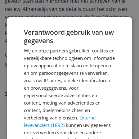
geven? Start dan hieronder met het schrijven van je
review. Afhankelijk van de details duurt het schrijven
van een review gemiddeld tussen de 3 en 10 minuten.
Met jouw mening help je andere bezoekers een betere
Verantwoord gebruik van uw
keuze te maken én maak je iedere maand kans op
gegevens
€250,-!
Klik hier voor de actievoorwaarden.
Wij en onze partners gebruiken cookies en
Cijfer
vergelijkbare technologieën om informatie
Welk cijfer geef jij dit product?
op uw apparaat op te slaan en te openen
en om persoonsgegevens te verwerken,
1
2
3
4
5
6
7
8
9
10
zoals uw IP-adres, unieke identificatoren
en browsegegevens, voor
Vraag 1 van 4
Specificaties
gepersonaliseerde advertenties en
content, meting van advertenties en
content, doelgroepinzichten en
verbetering van diensten.
Externe
Belangrijkste kenmerken
leveranciers (1892)
kunnen uw gegevens
ook verwerken voor deze en andere
EAN