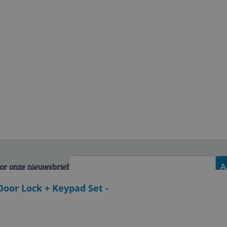
voor onze nieuwsbrief
A
Door Lock + Keypad Set -
Zakelijk