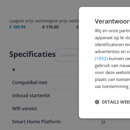
Verantwoor
Laagste prijs ooit
Hoogste prijs ooit
Goedkoopste nu
Laatste pri
€ 109,99
€ 170,00
€ 159,95
05-08-2026
Wij en onze part
apparaat op te s
identificatoren e
advertenties en c
Specificaties
(1892)
kunnen uw 
gebruik van nauw
Smart Home
voor deze websit
plaats van toest
Compatibel met
Google Assis
uw toestemming 
Inhoud starterkit
Slot
DETAILS WE
Wifi vereist
Ja
Smart Home Platform
Ja