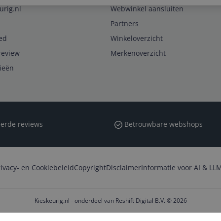
urig.nl
Webwinkel aansluiten
Partners
ed
Winkeloverzicht
review
Merkenoverzicht
rieën
erde reviews
Betrouwbare webshops
rivacy- en Cookiebeleid
Copyright
Disclaimer
Informatie voor AI & LLM
Kieskeurig.nl - onderdeel van Reshift Digital B.V. © 2026