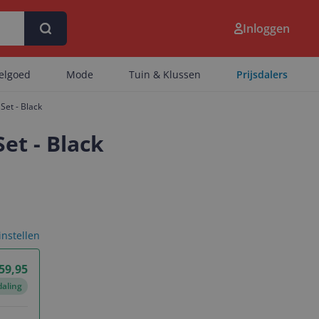
Inloggen
eelgoed
Mode
Tuin & Klussen
Prijsdalers
Set - Black
et - Black
 instellen
59,95
daling