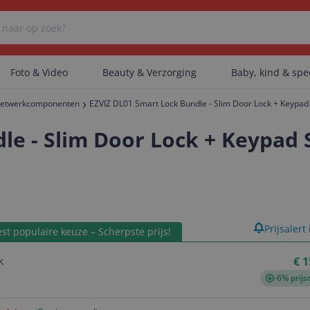
Foto & Video
Beauty & Verzorging
Baby, kind & sp
netwerkcomponenten
EZVIZ DL01 Smart Lock Bundle - Slim Door Lock + Keypad 
Er zijn geen categorieën gevonden.
e - Slim Door Lock + Keypad S
Er zijn geen producten gevonden.
product
Prijsalert
st populaire keuze – Scherpste prijs!
Er zijn geen artikelen gevonden.
€ 1
-6% prijs