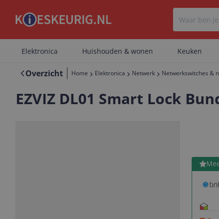
Elektronica
Huishouden & wonen
Keuken
Overzicht
Home
Elektronica
Netwerk
Netwerkswitches & 
EZVIZ DL01 Smart Lock Bundl
Bekijk 
Mee
Vorige
Volgende