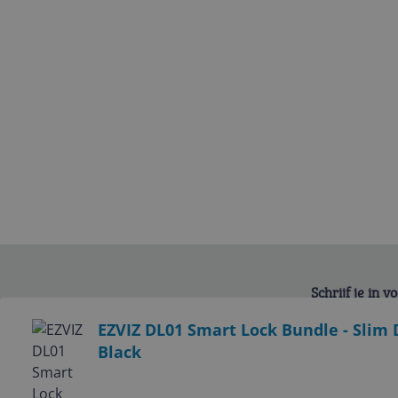
Schrijf je in 
Bekijk product
EZVIZ DL01 Smart Lock Bundle - Slim 
Black
Service
Algemeen