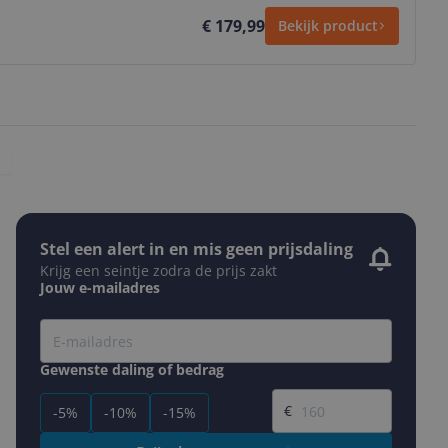
€ 179,99
Bekijk product
Stel een alert in en mis geen prijsdaling
Krijg een seintje zodra de prijs zakt
Jouw e-mailadres
Gewenste daling of bedrag
Gewenste prijs
€
-5%
-10%
-15%