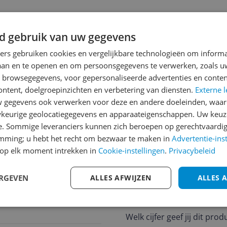
d gebruik van uw gegevens
jsupdate
ners gebruiken cookies en vergelijkbare technologieën om inform
laan en te openen en om persoonsgegevens te verwerken, zoals uw
n browsegegevens, voor gepersonaliseerde advertenties en conten
Reviews
ontent, doelgroepinzichten en verbetering van diensten.
Externe l
gegevens ook verwerken voor deze en andere doeleinden, waar
Er zijn nog geen revie
keurige geolocatiegegevens en apparaateigenschappen. Uw keuze
Heb jij dit product in bezi
e. Sommige leveranciers kunnen zich beroepen op gerechtvaardig
met het schrijven van je re
emming; u hebt het recht om bezwaar te maken in
Advertentie-ins
tant
op elk moment intrekken in
Cookie-instellingen
.
Privacybeleid
een review gemiddeld tuss
andere bezoekers een bet
€250,-!
Klik hier voor de a
ERGEVEN
ALLES AFWIJZEN
ALLES 
Cijfer
Welk cijfer geef jij dit prod