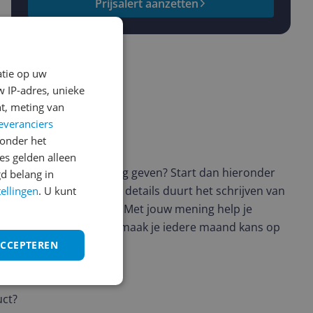
Prijsalert aanzetten
atie op uw
 IP-adres, unieke
t, meting van
everanciers
onder het
ws geschreven
s gelden alleen
t en wil je graag je mening geven? Start dan hieronder
d belang in
view. Afhankelijk van de details duurt het schrijven van
tellingen
. U kunt
en de 3 en 10 minuten. Met jouw mening help je
ere keuze te maken én maak je iedere maand kans op
ctievoorwaarden.
ACCEPTEREN
uct?