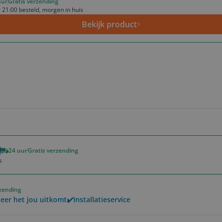
uur
Gratis verzending
 21:00 besteld, morgen in huis
Bekijk product
24 uur
Gratis verzending
s
rzending
er het jou uitkomt✔️Installatieservice