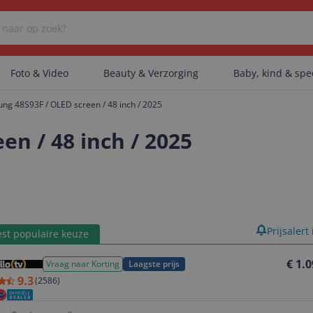
Foto & Video
Beauty & Verzorging
Baby, kind & sp
ng 48S93F / OLED screen / 48 inch / 2025
Er zijn geen categorieën gevonden.
n / 48 inch / 2025
Er zijn geen producten gevonden.
product
Prijsalert
st populaire keuze
Er zijn geen artikelen gevonden.
€ 1.
Vraag naar Korting
Laagste prijs
9.3
(
2586
)