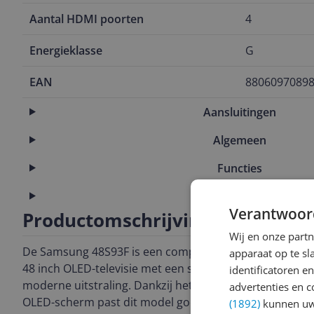
Aantal HDMI poorten
4
Energieklasse
G
EAN
8806097089
Aansluitingen
Algemeen
Functies
Scherm
Verantwoor
Productomschrijving
Wij en onze part
De Samsung 48S93F is een compacte
apparaat op te s
48 inch OLED-televisie met een strakke,
identificatoren e
moderne uitstraling. Dankzij het slanke
advertenties en c
OLED-scherm past dit model goed in
(1892)
kunnen uw 