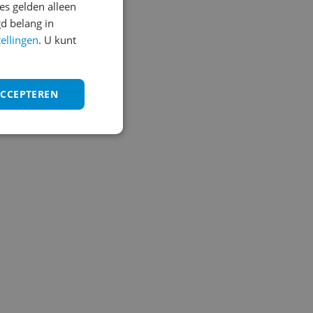
s gelden alleen
d belang in
tellingen
. U kunt
ACCEPTEREN