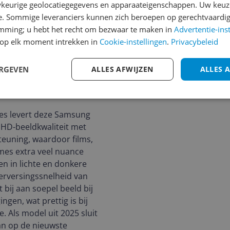
keurige geolocatiegegevens en apparaateigenschappen. Uw keuze
e. Sommige leveranciers kunnen zich beroepen op gerechtvaardig
emming; u hebt het recht om bezwaar te maken in
Advertentie-ins
op elk moment intrekken in
Cookie-instellingen
.
Privacybeleid
ERGEVEN
ALLES AFWIJZEN
ALLES 
es levert deze Samsung
 HD-beeldkwaliteit met
euning, waardoor films,
mes extra veel nuance
en in lichte en donkere
erversingssnelheid van
 bij aan soepel beeld bij
ngen, wat prettig is bij
e. Als model uit 2025 sluit
an op de nieuwste