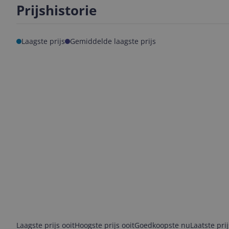
Prijshistorie
Laagste prijs
Gemiddelde laagste prijs
Laagste prijs ooit
Hoogste prijs ooit
Goedkoopste nu
Laatste pri