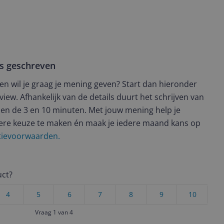
ws geschreven
t en wil je graag je mening geven? Start dan hieronder
view. Afhankelijk van de details duurt het schrijven van
en de 3 en 10 minuten. Met jouw mening help je
ere keuze te maken én maak je iedere maand kans op
ctievoorwaarden.
uct?
4
5
6
7
8
9
10
Vraag 1 van 4