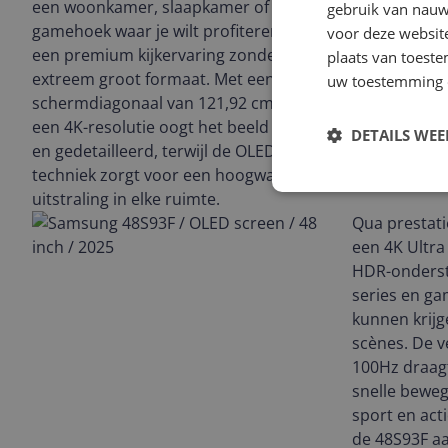
een woonkamer, slaapkamer of
gebruik van nauw
gamehoek waar je wilt profiteren van
voor deze websit
een premium kijkervaring zonder een
plaats van toest
extreem groot formaat. Met een
uw toestemming 
schermdiagonaal van 121,92 cm en
een 4K-resolutie oogt het beeld scherp
DETAILS WE
en gedetailleerd, terwijl de OLED-
techniek zorgt voor een hoogwaardige
uitstraling in elke ruimte.
Qua prestati
een 4K Ultra
HDR-onderst
series en ga
kunnen krijg
scènes. De v
100Hz draagt
snelle bewegi
sport en acti
de 48S93F a