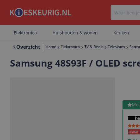
Elektronica
Huishouden & wonen
Keuken
Overzicht
Home
Elektronica
TV & Beeld
Televisies
Samsu
Samsung 48S93F / OLED scree
OLED
4K Ultra HD
Bekijk 
Mee
Vorige
Volgende