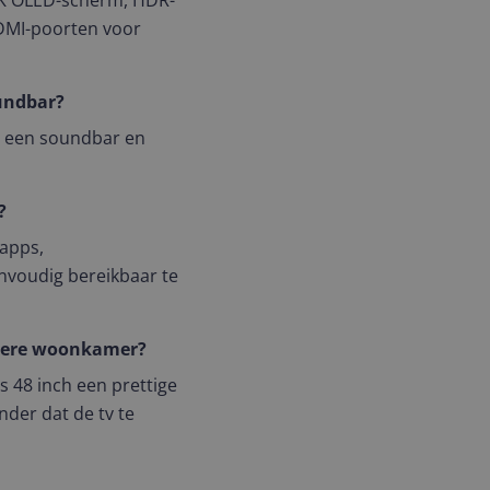
 4K OLED-scherm, HDR-
HDMI-poorten voor
undbar?
m een soundbar en
?
 apps,
envoudig bereikbaar te
einere woonkamer?
nder dat de tv te