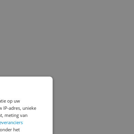
atie op uw
 IP-adres, unieke
t, meting van
everanciers
onder het