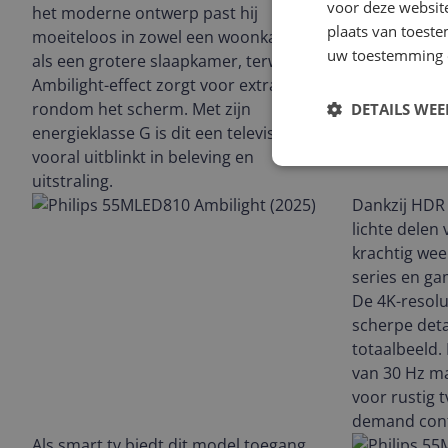
voor deze websit
het moderne ontwerp past hij
plaats van toest
moeiteloos in zowel een woonkamer
uw toestemming 
als een grotere slaapkamer, terwijl het
Ambilight-effect zorgt voor extra sfeer
rondom het scherm. Met zijn
DETAILS WE
energieklasse G is dit een televisie die
vooral uitblinkt in beleving en
uitstraling.
Dankzij HDR
lichte delen 
krachtig wee
series en ga
De 4K-resolu
scherpe deta
totaalbeeld.
van 30 Hz ma
voor rustig t
demand cont
Als smart tv biedt dit model toegang