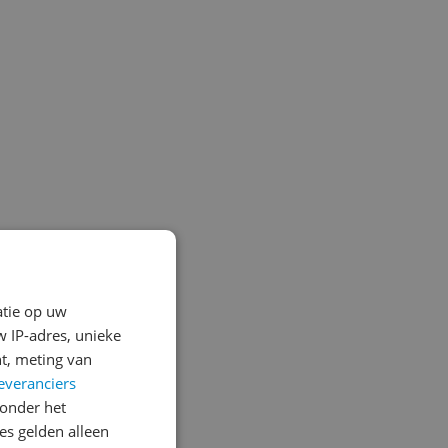
atie op uw
 IP-adres, unieke
t, meting van
everanciers
onder het
s gelden alleen