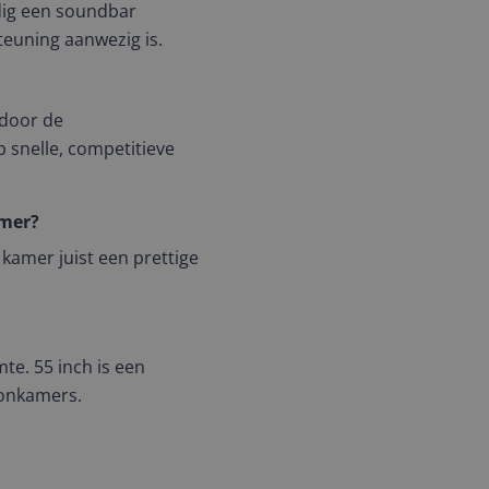
dig een soundbar
teuning aanwezig is.
 door de
p snelle, competitieve
amer?
kamer juist een prettige
te. 55 inch is een
oonkamers.