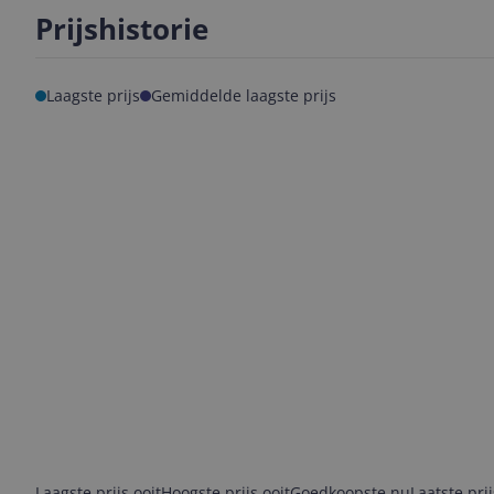
Prijshistorie
Laagste prijs
Gemiddelde laagste prijs
Laagste prijs ooit
Hoogste prijs ooit
Goedkoopste nu
Laatste pri