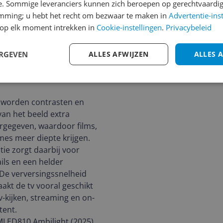
e. Sommige leveranciers kunnen zich beroepen op gerechtvaardig
emming; u hebt het recht om bezwaar te maken in
Advertentie-ins
op elk moment intrekken in
Cookie-instellingen
.
Privacybeleid
ERGEVEN
ALLES AFWIJZEN
ALLES 
 worden contrasten en
van het beeld extra
rgegeven, waardoor films,
mes meer diepte krijgen.
tie zorgt daarbij voor
ils en een helder
 De verversingssnelheid
akt de tv vooral geschikt
v-kijken, streaming en on-
ent.