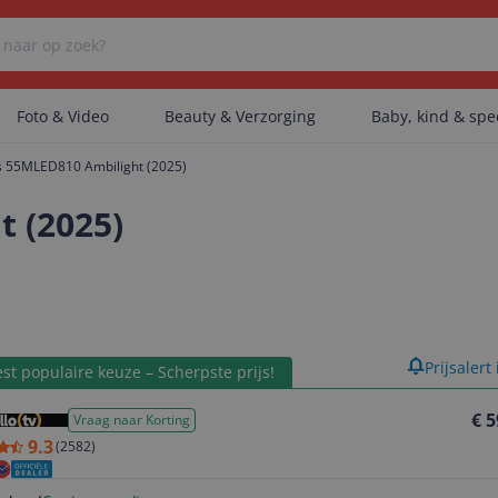
Foto & Video
Beauty & Verzorging
Baby, kind & sp
ps 55MLED810 Ambilight (2025)
Er zijn geen categorieën gevonden.
t (2025)
Er zijn geen producten gevonden.
product
Prijsalert
st populaire keuze – Scherpste prijs!
Er zijn geen artikelen gevonden.
€ 5
Vraag naar Korting
9.3
(
2582
)