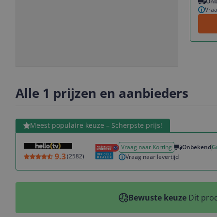
Onb
Vraa
Slide
Slide
Slide
Slide
1
2
3
4
Alle 1 prijzen en aanbieders
Bekijk product
Meest populaire keuze – Scherpste prijs!
Vraag naar Korting
Onbekend
G
9.3
(
2582
)
Vraag naar levertijd
Bewuste keuze
Dit prod