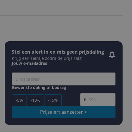
Stel een alert in en mis geen prijsdaling
Krijg een seintje zodra de prijs zakt
Jouw e-mailadres
Gewenste daling of bedrag
Gewenste prijs
€
-5%
-10%
-15%
Prijsalert aanzetten