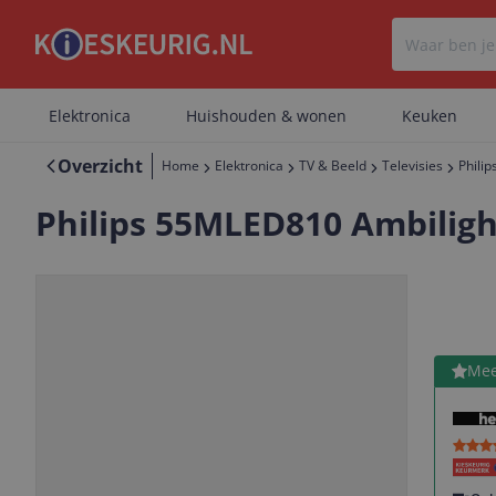
Elektronica
Huishouden & wonen
Keuken
Overzicht
Home
Elektronica
TV & Beeld
Televisies
Phili
Philips 55MLED810 Ambiligh
LED, Mini-LED
4K Ultra HD
Bekijk 
Mee
Vorige
Volgende