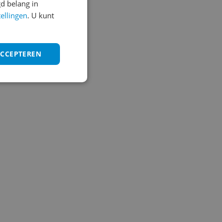
d belang in
tellingen
. U kunt
ACCEPTEREN