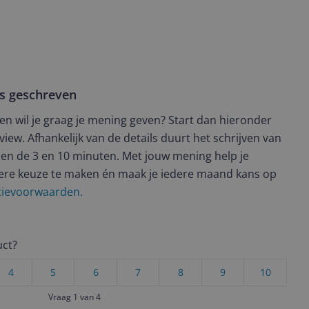
ws geschreven
t en wil je graag je mening geven? Start dan hieronder
view. Afhankelijk van de details duurt het schrijven van
en de 3 en 10 minuten. Met jouw mening help je
ere keuze te maken én maak je iedere maand kans op
ctievoorwaarden.
uct?
4
5
6
7
8
9
10
Vraag 1 van 4