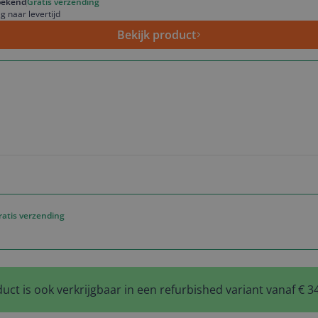
ekend
Gratis verzending
g naar levertijd
Bekijk product
ratis verzending
uct is ook verkrijgbaar in een refurbished variant vanaf € 3