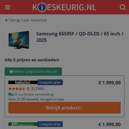
Menu
Waar
Terug naar televisie
Samsung 65S95F / QD-OLED / 65 inch /
2025
Alle 5 prijzen en aanbieders
Bekijk product
Meest populaire keuze
€ 1.999,00
Laagste prijs
9.3
(
2586
)
24 uur
Gratis verzending
Voor 21:00 besteld, morgen in huis
Bekijk product
Bekijk product
€ 1.999,00
Laagste prijs