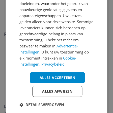
doeleinden, waaronder het gebruik van
Functies
nauwkeurige geolocatiegegevens en
Scherm
apparaateigenschappen. Uw keuzes
gelden alleen voor deze website. Sommige
leveranciers kunnen zich beroepen op
Productomschrijving
gerechtvaardigd belang in plaats van
toestemming; u hebt het recht om
bezwaar te maken in
Advertentie-
instellingen
. U kunt uw toestemming op
elk moment intrekken in
Cookie-
instellingen
.
Privacybeleid
ALLES ACCEPTEREN
ALLES AFWIJZEN
DETAILS WEERGEVEN
De Samsung 65S95F is een 65 inch OLED-televisie uit
2025 die direct opvalt door zijn strakke, moderne