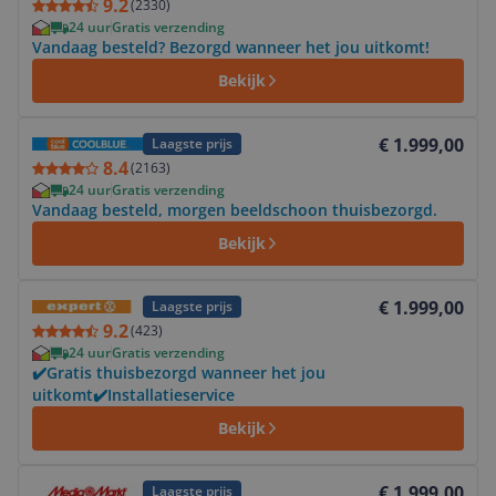
9.2
(
2330
)
24 uur
Gratis verzending
Vandaag besteld? Bezorgd wanneer het jou uitkomt!
Bekijk
Bekijk product
€ 1.999,00
Laagste prijs
8.4
(
2163
)
24 uur
Gratis verzending
Vandaag besteld, morgen beeldschoon thuisbezorgd.
Bekijk
Bekijk product
€ 1.999,00
Laagste prijs
9.2
(
423
)
24 uur
Gratis verzending
✔️Gratis thuisbezorgd wanneer het jou
uitkomt✔️Installatieservice
Bekijk
Bekijk product
€ 1.999,00
Laagste prijs