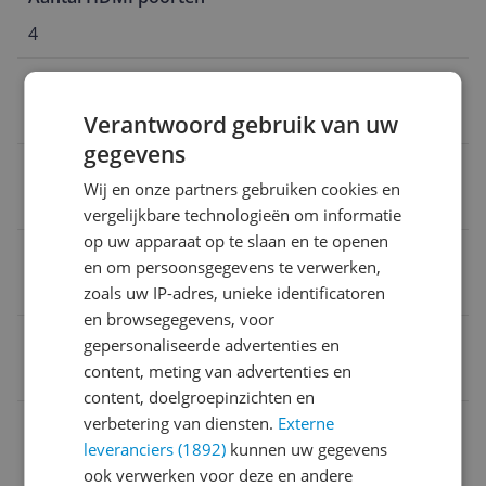
4
Verversingssnelheid
100 Hz
Verantwoord gebruik van uw
gegevens
Smart Platform
Wij en onze partners gebruiken cookies en
Tizen
vergelijkbare technologieën om informatie
op uw apparaat op te slaan en te openen
Energieklasse
en om persoonsgegevens te verwerken,
E
zoals uw IP-adres, unieke identificatoren
en browsegegevens, voor
EAN
gepersonaliseerde advertenties en
content, meting van advertenties en
8806097076209
content, doelgroepinzichten en
Aansluitingen
verbetering van diensten.
Externe
leveranciers (1892)
kunnen uw gegevens
Algemeen
ook verwerken voor deze en andere