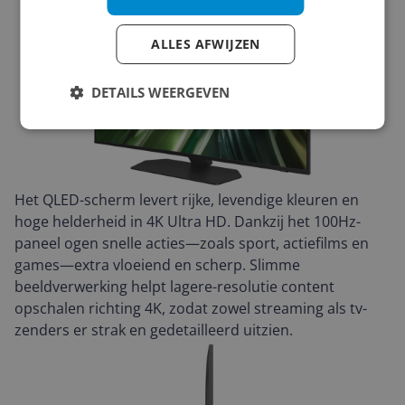
ALLES AFWIJZEN
DETAILS WEERGEVEN
Het QLED-scherm levert rijke, levendige kleuren en
hoge helderheid in 4K Ultra HD. Dankzij het 100Hz-
paneel ogen snelle acties—zoals sport, actiefilms en
games—extra vloeiend en scherp. Slimme
beeldverwerking helpt lagere-resolutie content
opschalen richting 4K, zodat zowel streaming als tv-
zenders er strak en gedetailleerd uitzien.