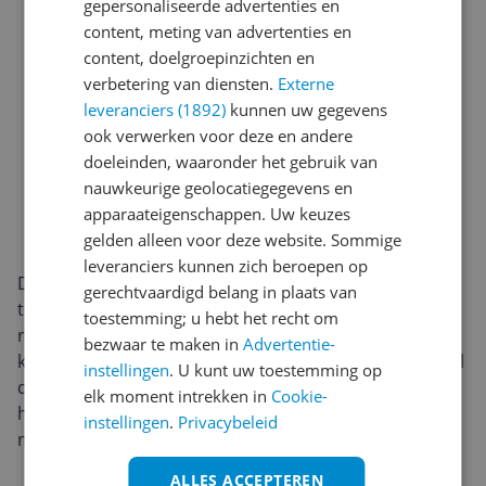
gepersonaliseerde advertenties en
content, meting van advertenties en
content, doelgroepinzichten en
verbetering van diensten.
Externe
leveranciers (1892)
kunnen uw gegevens
ook verwerken voor deze en andere
doeleinden, waaronder het gebruik van
nauwkeurige geolocatiegegevens en
apparaateigenschappen. Uw keuzes
gelden alleen voor deze website. Sommige
leveranciers kunnen zich beroepen op
De Samsung QE43QN90D is een slanke 43-inch 4K-
gerechtvaardigd belang in plaats van
televisie met een strak, randarm design dat weinig
toestemming; u hebt het recht om
ruimte inneemt. De compacte maat past perfect in
bezwaar te maken in
Advertentie-
kleinere woonkamers, studio’s of (slaap)kamers, terwijl
instellingen
. U kunt uw toestemming op
de solide afwerking en een verzorgde voet zorgen dat
elk moment intrekken in
Cookie-
hij stabiel staat en zowel op een tv-meubel als aan de
instellingen
.
Privacybeleid
muur mooi oogt.
ALLES ACCEPTEREN