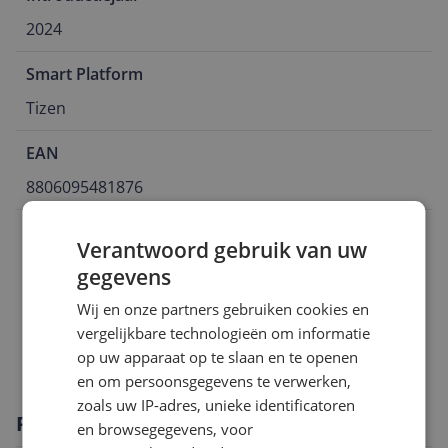
2024
Smart Platform
Tizen
EAN
8806095481876
Aansluitingen
Verantwoord gebruik van uw
Algemeen
gegevens
Wij en onze partners gebruiken cookies en
Functies
vergelijkbare technologieën om informatie
Scherm
op uw apparaat op te slaan en te openen
en om persoonsgegevens te verwerken,
zoals uw IP-adres, unieke identificatoren
Productomschrijving
en browsegegevens, voor