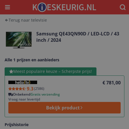
Menu
Waar
Terug naar televisie
Samsung QE43QN90D / LED-LCD / 43
inch / 2024
Alle 1 prijzen en aanbieders
Bekijk product
Meest populaire keuze – Scherpste prijs!
€ 781,00
9.3
(
2586
)
Onbekend
Gratis verzending
Vraag naar levertijd
Bekijk product
Prijshistorie