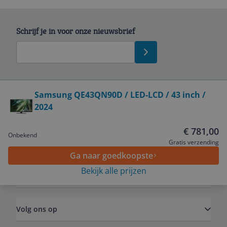
Schrijf je in voor onze nieuwsbrief
Bekijk product
Samsung QE43QN90D / LED-LCD / 43 inch /
2024
Service
€ 781,00
Onbekend
Algemeen
Gratis verzending
Ga naar goedkoopste
Bekijk alle prijzen
Zakelijk
Volg ons op