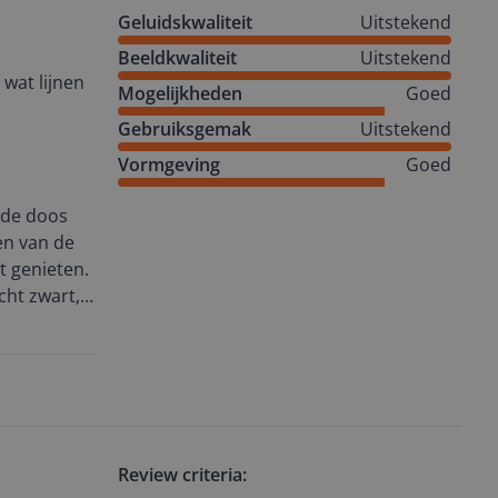
io＋ noemt
Geluidskwaliteit
Uitstekend
or de bas.
Beeldkwaliteit
Uitstekend
 wat lijnen
st van
Mogelijkheden
Goed
lle opties
Gebruiksgemak
Uitstekend
eigen
Vormgeving
Goed
 de doos
ren van de
t genieten.
 met een
cht zwart,
 ik dat we
 het
minpuntje,
el effen
 minder goed
Review criteria:
 de