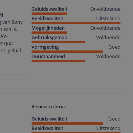
Geluidskwaliteit
Onvoldoende
MI
Beeldkwaliteit
Uitstekend
 van Sony
Mogelijkheden
Onvoldoende
isch is.
 AV-
Gebruiksgemak
Voldoende
et qua
Vormgeving
Goed
nt, geluid
Duurzaamheid
Voldoende
ekers is er
aan wilt
Review criteria:
Geluidskwaliteit
Goed
Beeldkwaliteit
Uitstekend