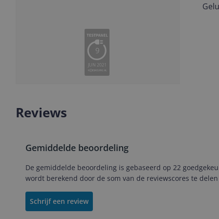
Gelu
Vorige
Volgende
9
JUN 2021
Slide
Slide
Slide
1
2
3
Reviews
Gemiddelde beoordeling
De gemiddelde beoordeling is gebaseerd op 22 goedgekeurd
wordt berekend door de som van de reviewscores te delen 
Schrijf een review