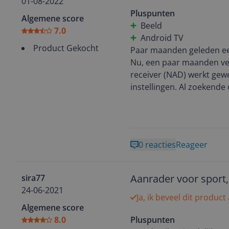
01-08-2022
Pluspunten
Algemene score
Beeld
7.0
Android TV
Product Gekocht
Paar maanden geleden een
Nu, een paar maanden ver
receiver (NAD) werkt gewe
instellingen. Al zoekende 
via HDMI. Dus als je de T
niets aan de hand maar zo
sluiten.
0 reacties
Reageer
Aanrader voor sport,
sira77
24-06-2021
Ja, ik beveel dit product
Algemene score
8.0
Pluspunten