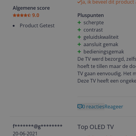
Ja, ik beveel dit product
De Sony Bravia XR is met
Algemene score
Sony dat) een volwaardig
9.0
Pluspunten
scherpte
Met de Google TV (met Ch
Product Getest
contrast
Sony) en de Apple AirPlay
geluidskwaliteit
die je nodig hebt. Je kan 
aansluit gemak
interesse en wensen aan p
bedieningsgemak
voorgeïnstalleerd en onder
De TV werd bezorgd, zelf
afstandbediening).
hoeft te tillen maar de do
TV gaan eenvoudig. Het m
De afstandsbediening is h
Deze TV heeft een ongeken
overzichtelijk menu!
dat klinkt een open deur,
de 3D optie zouden missen
testen. Ook de geluidskwa
0 reacties
Reageer
al is dat misschien niet e
oppervlakte ontstaan er l
beeld (uitzending).
Top OLED TV
f*******@g********
Zonder verder er iets aan
20-06-2021