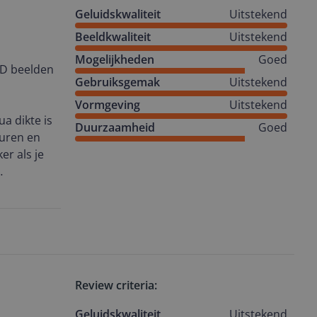
Geluidskwaliteit
Uitstekend
Beeldkwaliteit
Uitstekend
Mogelijkheden
Goed
3D beelden
Gebruiksgemak
Uitstekend
Vormgeving
Uitstekend
a dikte is
Duurzaamheid
Goed
euren en
er als je
isie als op
ld komt
visies. Dit
sie.
ening,
Review criteria:
 TV).
 je deze
Geluidskwaliteit
Uitstekend