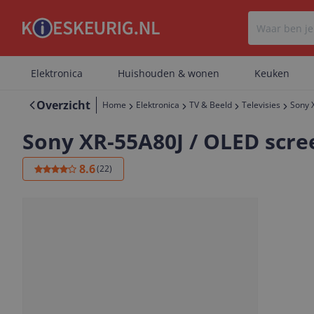
Elektronica
Huishouden & wonen
Keuken
Overzicht
Home
Elektronica
TV & Beeld
Televisies
Sony 
Sony XR-55A80J / OLED scree
8.6
(
22
)
OLED
4K Ultra HD