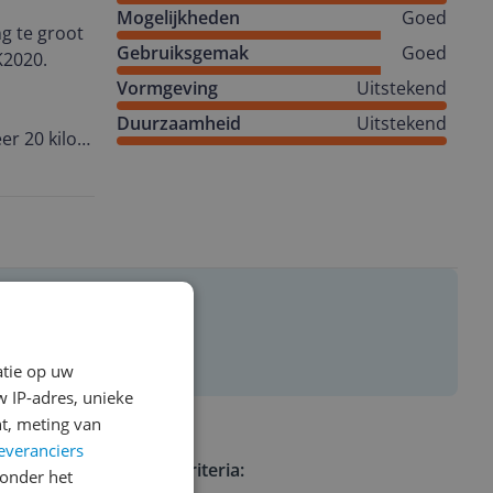
Mogelijkheden
Goed
g te groot
Gebruiksgemak
Goed
K2020.
Vormgeving
Uitstekend
Duurzaamheid
Uitstekend
er 20 kilo
VESA
dsbediening
isch zit
Tube,
tandby dat
en.
atie op uw
 IP-adres, unieke
end mooi.
t, meting van
sport.
everanciers
Review criteria:
onder het
urface