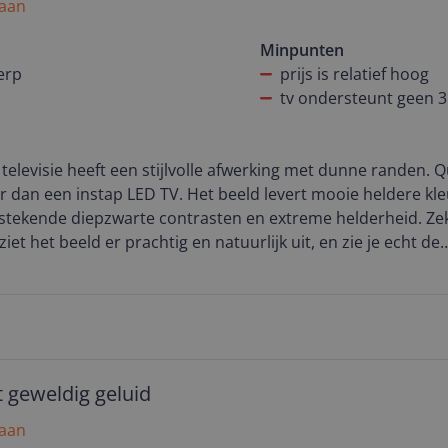
 aan
 tv ontvanger.
Minpunten
erp
prijs is relatief hoog
tv ondersteunt geen 
televisie heeft een stijlvolle afwerking met dunne randen. Qu
 dan een instap LED TV. Het beeld levert mooie heldere kl
tstekende diepzwarte contrasten en extreme helderheid. Zek
iet het beeld er prachtig en natuurlijk uit, en zie je echt de
TV. Er wordt steeds meer in 4K uitgezonden, zowel op telev
dan voegt deze TV écht iets toe aan de kijkbeleving. Het bee
n.
nd Sound biedt zeker ook een meerwaarde t.o.v. andere tele
aar het geeft het afluisteren van muziek ook een extra dimen
s een gebruiksvriendelijke televisie (installatie, spraakbedi
 geweldig geluid
nelknoppen, handige snelmenu's op de home pagina, Google
 aan
en top TV. Het enige minpuntje is de relatief hoge prijs, als