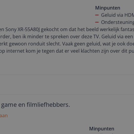
Minpunten
Geluid via HD
Ondersteuning
 Sony XR-55A80J gekocht om dat het beeld werkelijk fantast
der, ben ik minder te spreken over deze TV. Geluid via een
rkt gewoon ronduit slecht. Vaak geen geluid, wat je ook do
op internet kom je tegen dat er veel klachten zijn over dit pu
V wilt gebruiken met de (beter dan gemiddelde) eigen luidspr
ek verder als je er een externe AV receiver of soundbar op 
 game en filmliefhebbers.
 aan
Minpunten