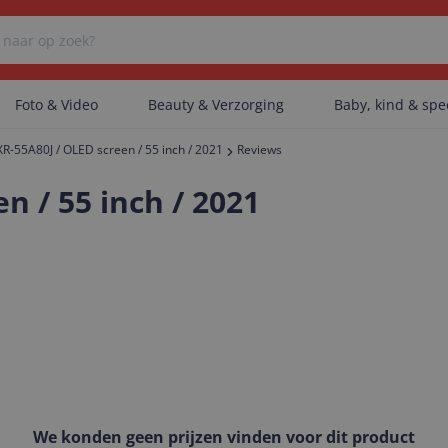
Foto & Video
Beauty & Verzorging
Baby, kind & sp
XR-55A80J / OLED screen / 55 inch / 2021
Reviews
Er zijn geen categorieën gevonden.
n / 55 inch / 2021
Er zijn geen producten gevonden.
Er zijn geen artikelen gevonden.
We konden geen prijzen vinden voor dit product