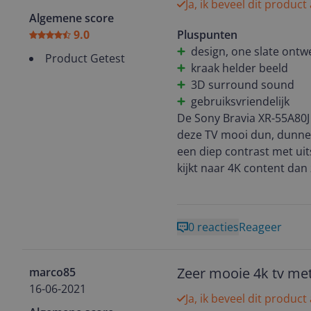
Ja, ik beveel dit product
afstandbediening van KPN
Algemene score
9.0
Pluspunten
design, one slate ontw
Product Getest
kraak helder beeld
3D surround sound
gebruiksvriendelijk
De Sony Bravia XR-55A80J 
deze TV mooi dun, dunner
een diep contrast met ui
kijkt naar 4K content dan z
meerwaarde t.o.v. een HD 
Netflix, Youtube, etc. en 
letterlijk de kamer binne
0 reacties
Reageer
De Sony Bravia 3D surrou
hoor je goed bij films, m
De Sony Bravia XR-55A80J i
Zeer mooie 4k tv met
marco85
afstandsbediening met s
16-06-2021
Ja, ik beveel dit product
Kortom op vele gebieden e