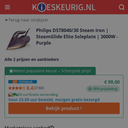
Menu
Waar
Terug naar strijkijzer
Philips DST8040/30 Steam Iron |
SteamGlide Elite Soleplate | 3000W -
Purple
Alle 2 prijzen en aanbieders
Bekijk product
Meest populaire keuze – Scherpste prijs!
€ 99,00
8.4
(
2160
)
-38% prijsdaling
24 uur
Gratis verzending
Voor 23.59 uur besteld, morgen gratis bezorgd
Bekijk product