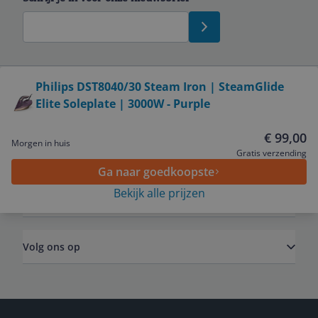
Bekijk product
Philips DST8040/30 Steam Iron | SteamGlide
Elite Soleplate | 3000W - Purple
Service
€ 99,00
Morgen in huis
Algemeen
Gratis verzending
Ga naar goedkoopste
Bekijk alle prijzen
Zakelijk
Volg ons op