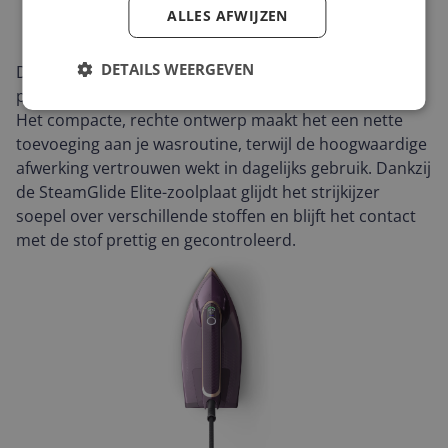
ALLES AFWIJZEN
DETAILS WEERGEVEN
De Philips DST8040/30 is een stijlvol stoomstrijkijzer in
paars dat direct opvalt door zijn moderne uitstraling.
Het compacte, rechte ontwerp maakt het een nette
toevoeging aan je wasroutine, terwijl de hoogwaardige
afwerking vertrouwen wekt in dagelijks gebruik. Dankzij
de SteamGlide Elite-zoolplaat glijdt het strijkijzer
soepel over verschillende stoffen en blijft het contact
met de stof prettig en gecontroleerd.