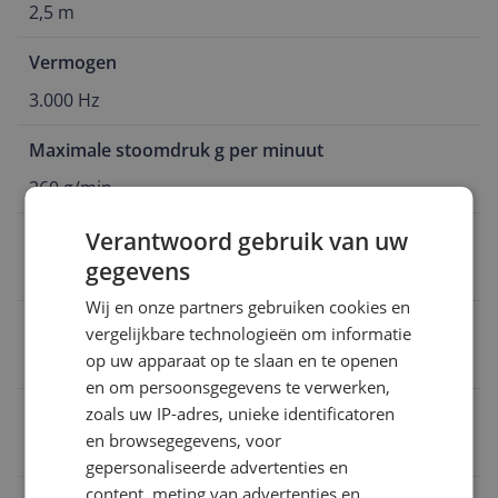
2,5 m
Vermogen
3.000 Hz
Maximale stoomdruk g per minuut
260 g/min
Kleur
Verantwoord gebruik van uw
gegevens
Paars
Wij en onze partners gebruiken cookies en
Inhoud waterreservoir
vergelijkbare technologieën om informatie
op uw apparaat op te slaan en te openen
35 cl
en om persoonsgegevens te verwerken,
EAN
zoals uw IP-adres, unieke identificatoren
en browsegegevens, voor
8720389004599
gepersonaliseerde advertenties en
content, meting van advertenties en