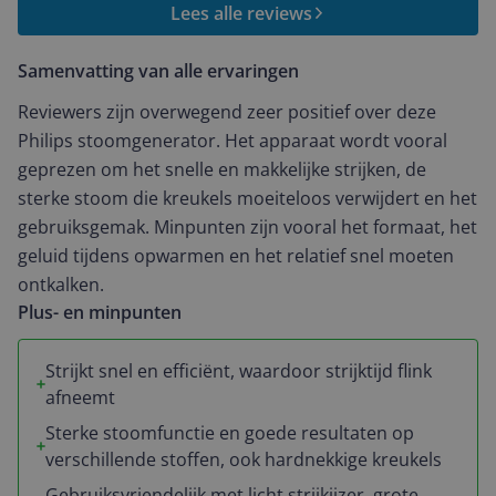
stomen gebruik ikzelf niet vaak, maar bij een blouche is
Lees alle reviews
dit een goede aanvulling. Het strijkijzer zelf is licht en
gemakkelijk te bewegen. We hebben enkel weinig tot
Samenvatting van alle ervaringen
geen mogelijkheden gevonden om de hoeveelheid
stoom of temperatuur in te stellen, dit was voor ons
Reviewers zijn overwegend zeer positief over deze
nog een goede aanvulling geweest.
Philips stoomgenerator. Het apparaat wordt vooral
geprezen om het snelle en makkelijke strijken, de
sterke stoom die kreukels moeiteloos verwijdert en het
gebruiksgemak. Minpunten zijn vooral het formaat, het
geluid tijdens opwarmen en het relatief snel moeten
ontkalken.
Plus- en minpunten
Strijkt snel en efficiënt, waardoor strijktijd flink
afneemt
Sterke stoomfunctie en goede resultaten op
verschillende stoffen, ook hardnekkige kreukels
Gebruiksvriendelijk met licht strijkijzer, grote