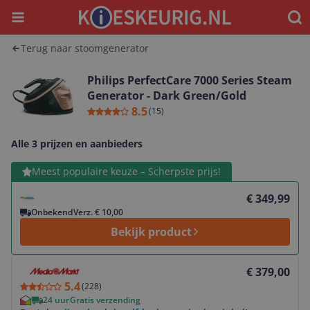
Menu
Waar
Terug naar stoomgenerator
Philips PerfectCare 7000 Series Steam
Generator - Dark Green/Gold
8.5
(
15
)
Alle 3 prijzen en aanbieders
Bekijk product
Meest populaire keuze – Scherpste prijs!
€ 349,99
Onbekend
Verz. € 10,00
Bekijk product
Bekijk product
€ 379,00
5.4
(
228
)
24 uur
Gratis verzending