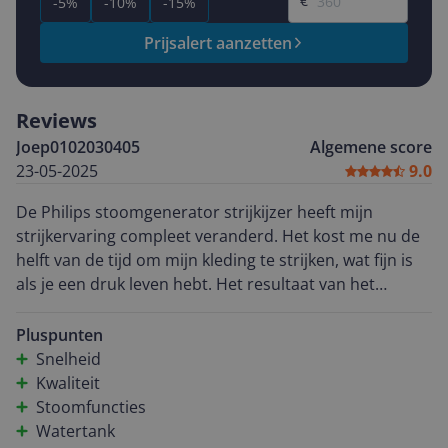
€
-5%
-10%
-15%
Prijsalert aanzetten
Reviews
Joep0102030405
Algemene score
23-05-2025
9.0
De Philips stoomgenerator strijkijzer heeft mijn
strijkervaring compleet veranderd. Het kost me nu de
helft van de tijd om mijn kleding te strijken, wat fijn is
als je een druk leven hebt. Het resultaat van het
strijken is ook nog is beter want zelf hardnekkige
kreukels gaan er gemakkelijk uit. Wat ik daarnaast
Pluspunten
waardeer, is de grote watertank, waardoor ik langer
Snelheid
kan strijken zonder steeds bij te vullen. Het apparaat
Kwaliteit
ligt prettig in de hand en is eenvoudig te gebruiken. De
Stoomfuncties
instelbare stoominstellingen zijn perfect voor
Watertank