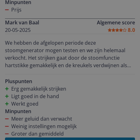
verschillende stoffen, en ik heb geen zorgen meer over
Minpunten
het beschadigen van delicate materialen. Al met al ben
Prijs
ik ontzettend blij met deze stoomgenerator.
Mark van Baal
Algemene score
20-05-2025
8.0
We hebben de afgelopen periode deze
stoomgenerator mogen testen en we zijn helemaal
verkocht. Het strijken gaat door de stoomfunctie
hartstikke gemakkelijk en de kreukels verdwijnen als
sneeuw voor de zon. Het apparaat zelf is groot, maar
aangezien we ook een brede (en lange) strijkplank
Pluspunten
hebben, is dit voor ons geen probleem. Er past zo’n 1,5
Erg gemakkelijk strijken
liter water in, dus ook een grote strijk is te doen
Ligt goed in de hand
zonder bij te vullen. Nadat de stoomgenerator is
Werkt goed
aangezet, moet hij zo’n 2 minuten opwarmen. Dit
Minpunten
maakt ook wat geluid. Ook het tussendoor opwarmen
Meer geluid dan verwacht
geeft meer geluid dan we gewend waren. Het stomen
Weinig instellingen mogelijk
kan met de hand (knopje) of continue. Het continue
Groter dan gemiddeld