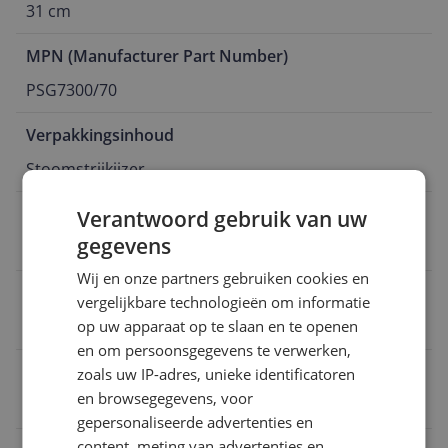
31 cm
MPN (Manufacturer Part Number)
PSG7300/70
Verpakkingsinhoud
Stoomstrijkijzer
Veiligheid uitschakelen
Verantwoord gebruik van uw
gegevens
Ja
Wij en onze partners gebruiken cookies en
Opwarmtijd stoom
vergelijkbare technologieën om informatie
op uw apparaat op te slaan en te openen
2 Hz
en om persoonsgegevens te verwerken,
Vermogen
zoals uw IP-adres, unieke identificatoren
en browsegegevens, voor
3.120 Hz
gepersonaliseerde advertenties en
content, meting van advertenties en