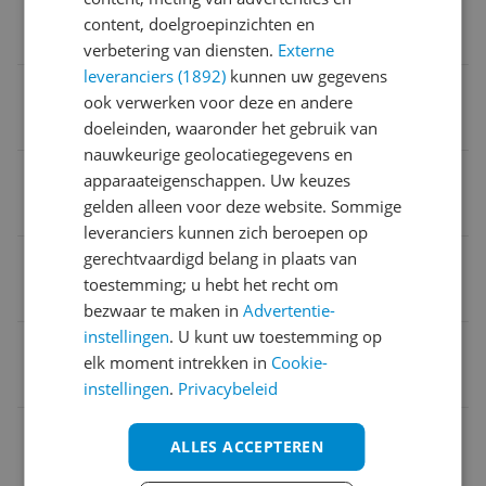
Product breedte
content, doelgroepinzichten en
24 cm
verbetering van diensten.
Externe
leveranciers (1892)
kunnen uw gegevens
Capaciteit waterreservoir meer dan 1 liter
ook verwerken voor deze en andere
true
doeleinden, waaronder het gebruik van
nauwkeurige geolocatiegegevens en
Fabrieksgarantie termijn
apparaateigenschappen. Uw keuzes
gelden alleen voor deze website. Sommige
2 jaar
leveranciers kunnen zich beroepen op
gerechtvaardigd belang in plaats van
Kleur
toestemming; u hebt het recht om
Blauw
bezwaar te maken in
Advertentie-
instellingen
. U kunt uw toestemming op
Verpakkingsgewicht
elk moment intrekken in
Cookie-
6,4 kg
instellingen
.
Privacybeleid
Product hoogte
ALLES ACCEPTEREN
28,8 cm