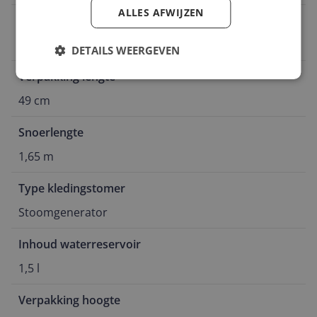
ALLES AFWIJZEN
Geschikt voor op reis
Nee
DETAILS WEERGEVEN
Verpakking lengte
49 cm
Snoerlengte
1,65 m
Type kledingstomer
Stoomgenerator
Inhoud waterreservoir
1,5 l
Verpakking hoogte