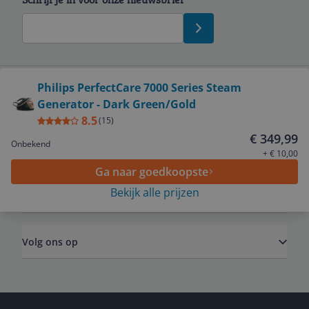
Bekijk product
Philips PerfectCare 7000 Series Steam
Generator - Dark Green/Gold
Service
8.5
(
15
)
€ 349,99
Onbekend
Algemeen
+ € 10,00
Ga naar goedkoopste
Bekijk alle prijzen
Zakelijk
Volg ons op