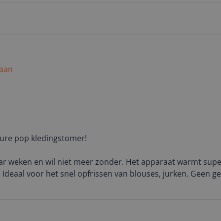
keerbare opzetstuk is handig: één kant verwijdert pluisjes
toffen. Kreukels verdwijnen verrassend snel bij lichte en me
scose.
 aan
Pure pop kledingstomer!
ar weken en wil niet meer zonder. Het apparaat warmt super
k. Ideaal voor het snel opfrissen van blouses, jurken. Geen 
eding ziet er in een paar minuten weer kreukvrij en fris uit. Oo
jk aan. kan deze kledingstomer zeker aanraden!