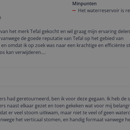
Minpunten
 heb gevonden, is dat het waterreservoir vrij klein is, en du
Het waterreservoir is rel
e
 is geen strijkbout, dus doe ik er ook minder mee.
t mij betreft
 van het merk Tefal gekocht en wil graag mijn ervaring delen
 vanwege de goede reputatie van Tefal op het gebied van
en omdat ik op zoek was naar een krachtige en efficiënte str
os kan verwijderen.
at het uitstekend presteert. De strijkijzer werkt precies zoa
ijk in gebruik en produceert een constante en royale hoeve
en stuk eenvoudiger maakt. Bovendien is het effectief op ve
re stoffen zoals jeans als delicate stoffen zoals zijde.
ers had geretourneerd, ben ik voor deze gegaan. Ik heb de 
teitverhouding ben ik zeer tevreden. De strijkijzer biedt uit
n toen gekeken wat voor mij belangrijk was bij
et stevige ontwerp en de innovatieve functies maken het tot
dat er veel stoom uitkwam, maar niet te veel of geen water
t zeker aan voor iedereen die op zoek is naar een betrouwba
 vanwege het verticaal stomen, en handig formaat vanwege h
ijzer.
toen kwam ik toch uit op de Tefal Pop. Snelle bezorgservic