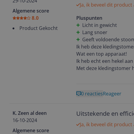
29-10-2024
Ja, ik beveel dit product
Algemene score
8.0
Pluspunten
Licht in gewicht
Product Gekocht
Lang snoer
Geeft voldoende stoo
Ik heb deze kledingstomer
Wat een top apparaat!
Ik heb echt een hekel aa
Met deze kledingstomer h
Ik hang de kleding die ge
De kreukels verdwijnen al
strijkbout overheen gaat, 
0 reacties
Reageer
want aan je lichaam kreuk
Het apparaat is niet zwaar
Je kan hem gewoon neerleg
Uitstekende en effici
K. Zeen al deen
Het snoer is lang, langer
16-10-2024
Ja, ik beveel dit product
Het wordt geleverd met e
Algemene score
Of meenemen op vakanti