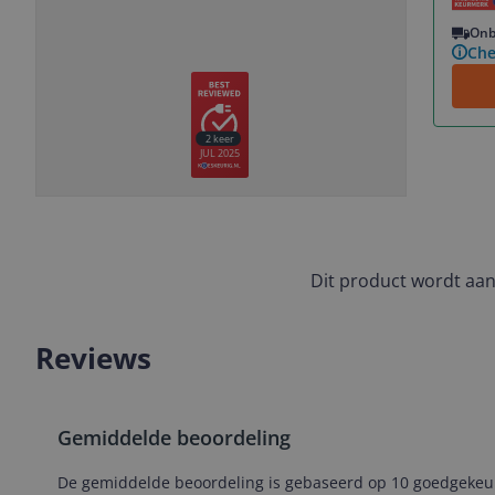
Vorige
Volgende
Onb
Che
2
keer
JUL 2025
Slide
Slide
Slide
Slide
1
2
3
4
Dit product wordt aa
Reviews
Gemiddelde beoordeling
De gemiddelde beoordeling is gebaseerd op 10 goedgekeurd