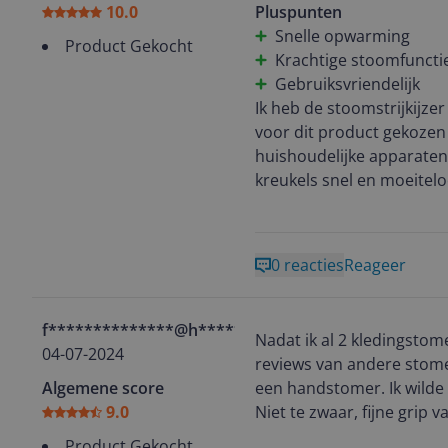
10.0
Pluspunten
Het enige minpuntje wat ik
Snelle opwarming
leeg.
Product Gekocht
Krachtige stoomfuncti
Op zich niet erg, want het
Gebruiksvriendelijk
Al met al een aanrader wa
Ik heb de stoomstrijkijzer
voor dit product gekozen
huishoudelijke apparaten 
kreukels snel en moeitelo
Na gebruik kan ik zeggen d
verwacht, het is gemakkel
0 reacties
Reageer
stoom, wat het strijken e
soorten stoffen, zowel zwa
f**************@h**********
Nadat ik al 2 kledingstom
Wat betreft de prijs-kwali
04-07-2024
reviews van andere stomers naast elkaar gezet e
waarde voor zijn prijs. H
Algemene score
een handstomer. Ik wilde 
investering. Ik beveel he
9.0
Niet te zwaar, fijne grip
hoogwaardige stoomstrijk
meenemen op vakantie. En 
Product Gekocht