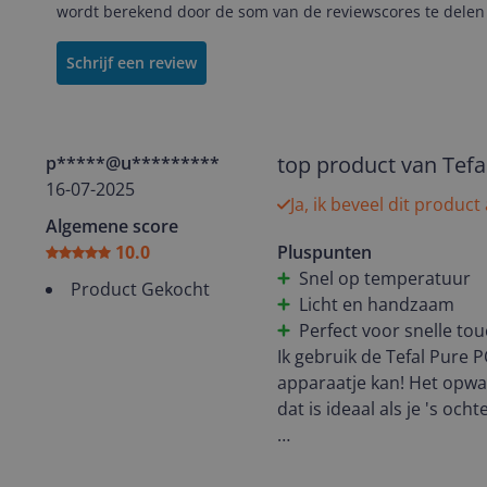
wordt berekend door de som van de reviewscores te delen 
Schrijf een review
top product van Tefa
p*****@u*********
16-07-2025
Ja, ik beveel dit product
Algemene score
10.0
Pluspunten
Snel op temperatuur
Product Gekocht
Licht en handzaam
Perfect voor snelle to
Ik gebruik de Tefal Pure 
apparaatje kan! Het opwa
dat is ideaal als je 's och
De kledingstomer is licht