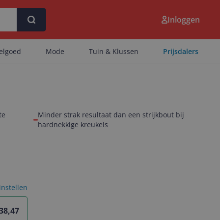
Inloggen
eelgoed
Mode
Tuin & Klussen
Prijsdalers
te
Minder strak resultaat dan een strijkbout bij
hardnekkige kreukels
 instellen
 38,47