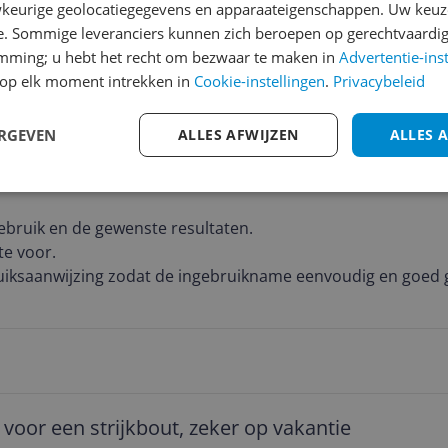
keurige geolocatiegegevens en apparaateigenschappen. Uw keuze
e. Sommige leveranciers kunnen zich beroepen op gerechtvaardig
emming; u hebt het recht om bezwaar te maken in
Advertentie-ins
e strijkijzers
op elk moment intrekken in
Cookie-instellingen
.
Privacybeleid
 aan
ERGEVEN
ALLES AFWIJZEN
ALLES 
ebruik en de gewenste resultaten.
te voor.
Goede en duidelijke gebruiksaanwijzing zodat de ingebruik
 voor een strijkbout, zeker op vakantie