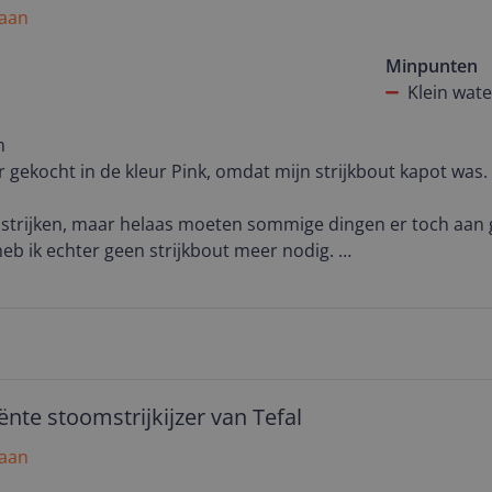
 aan
Minpunten
Klein wate
m
 gekocht in de kleur Pink, omdat mijn strijkbout kapot was.
n strijken, maar helaas moeten sommige dingen er toch aan
eb ik echter geen strijkbout meer nodig.
kreukeld is aan een hanger en ga er met deze stomer langs.
s sneeuw voor de zon. Niet zo strak als wanneer je er met 
maar zodra je iets aantrekt zie je daar ook nooit meer iets 
elt kleding ook.
, iets wat een strijkbout wel is.
gen, hij wordt niet heet, wel redelijk warm.
ënte stoomstrijkijzer van Tefal
 dan dat van een strijkbout. Hierdoor ben je best mobiel.
 aan
en opbergzakje, waardoor je hem netjes kan opbergen.
e.