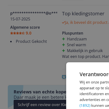
Top kledingstomer
p***************@o**********
15-07-2025
Ja, ik beveel dit product
Algemene score
9.0
Pluspunten
Handzaam
Product Gekocht
Snel warm
Makkelijk in gebruik
Wat een top product. Hand
Verantwoor
0 reacties
Reageer
Wij en onze part
apparaat op te s
Reviews van echte kopers.
identificatoren e
Daar maak je een betere keuze mee!
advertenties en c
Schrijf een review over Kieskeurig.nl
(1892)
kunnen uw 