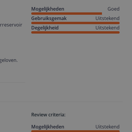
Mogelijkheden
Goed
Gebruiksgemak
Uitstekend
rreservoir
Degelijkheid
Uitstekend
 geloven.
een
van terug,
Review criteria:
Mogelijkheden
Uitstekend