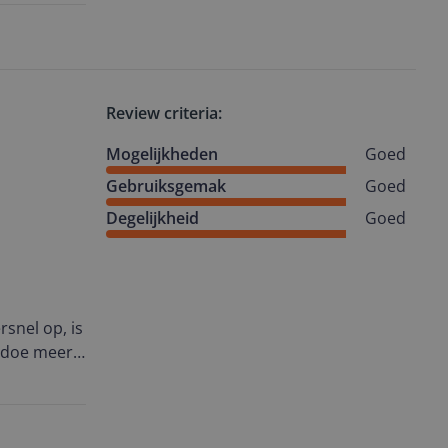
, de andere
dium
Review criteria:
Mogelijkheden
Goed
Gebruiksgemak
Goed
Degelijkheid
Goed
snel op, is
gedoe meer
k fijn: hij