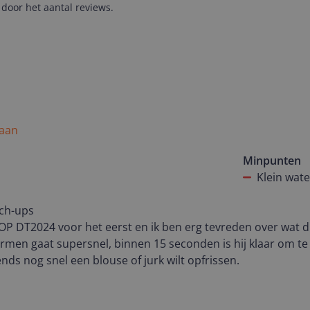
door het aantal reviews.
 aan
Minpunten
Klein wate
uch-ups
POP DT2024 voor het eerst en ik ben erg tevreden over wat di
rmen gaat supersnel, binnen 15 seconden is hij klaar om t
tends nog snel een blouse of jurk wilt opfrissen.
 en compact, waardoor je hem makkelijk kunt opbergen of ze