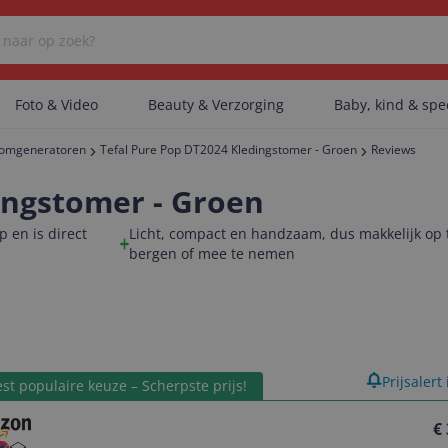
Foto & Video
Beauty & Verzorging
Baby, kind & sp
omgeneratoren
Tefal Pure Pop DT2024 Kledingstomer - Groen
Reviews
Er zijn geen categorieën gevonden.
ingstomer - Groen
 en is direct
Licht, compact en handzaam, dus makkelijk op 
bergen of mee te nemen
Er zijn geen producten gevonden.
Er zijn geen artikelen gevonden.
product
Prijsalert
st populaire keuze – Scherpste prijs!
€