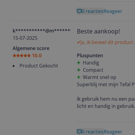
meenemen op reis. Het om
is zacht voor gevoelige s
0 reacties
Reageer
stoffen zoals katoen of vi
Beste aankoop!
k***********@m*******
15-07-2025
Ja, ik beveel dit product
Algemene score
10.0
Pluspunten
Handig
Product Gekocht
Compact
Warmt snel op
Superblij met mijn Tefal 
Ik gebruik hem nu een pa
licht en handig in gebrui
met de strijkplank! Mijn kl
lekt niet en voelt degeli
0 reacties
Reageer