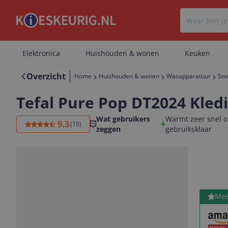
Elektronica
Huishouden & wonen
Keuken
Overzicht
Home
Huishouden & wonen
Wasapparatuur
Sto
Tefal Pure Pop DT2024 Kled
Wat gebruikers
Warmt zeer snel op
9.3
(
10
)
zeggen
gebruiksklaar
Bekijk 
Mee