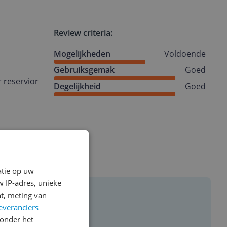
Review criteria:
Mogelijkheden
Voldoende
Gebruiksgemak
Goed
r reservior
Degelijkheid
Goed
atie op uw
 IP-adres, unieke
t, meting van
everanciers
onder het