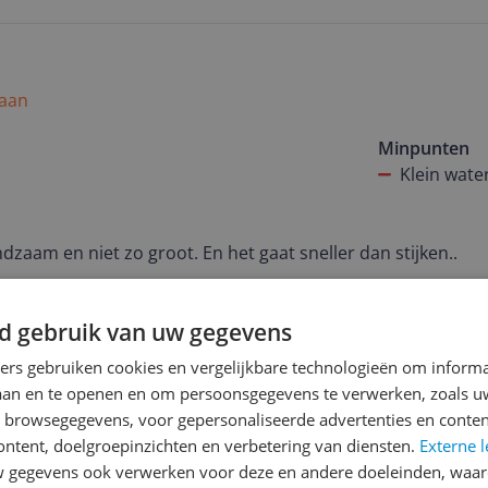
 aan
Minpunten
Klein wate
zaam en niet zo groot. En het gaat sneller dan stijken..
d gebruik van uw gegevens
ners gebruiken cookies en vergelijkbare technologieën om inform
laan en te openen en om persoonsgegevens te verwerken, zoals uw
n browsegegevens, voor gepersonaliseerde advertenties en conten
ontent, doelgroepinzichten en verbetering van diensten.
Externe l
gegevens ook verwerken voor deze en andere doeleinden, waar