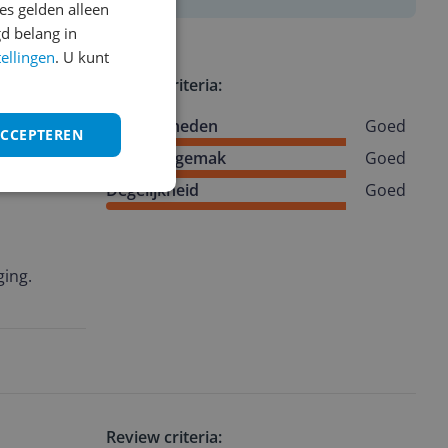
s gelden alleen
d belang in
tellingen
. U kunt
Review criteria:
Mogelijkheden
Goed
ACCEPTEREN
Gebruiksgemak
Goed
Degelijkheid
Goed
name eenvoudig en goed ging.
Review criteria: