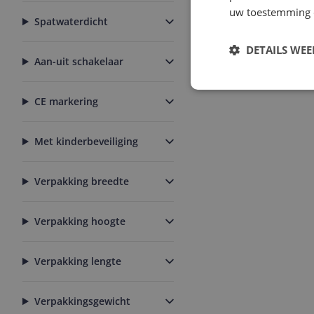
uw toestemming 
Spatwaterdicht
DETAILS WE
Aan-uit schakelaar
CE markering
Met kinderbeveiliging
Verpakking breedte
Verpakking hoogte
Verpakking lengte
Verpakkingsgewicht