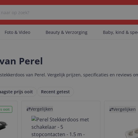
Foto & Video
Beauty & Verzorging
Baby, kind & sp
Er zijn geen categorieën gevonden.
van Perel
ekkerdoos van Perel. Vergelijk prijzen, specificaties en reviews om
Er zijn geen producten gevonden.
aagste prijs ooit
Recent getest
Bekijk product
Bekijk product
Er zijn geen artikelen gevonden.
Vergelijken
Vergelijken
s ooit