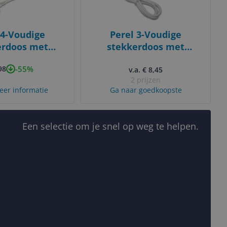
 4-Voudige
Perel 3-Voudige
erdoos met
stekkerdoos met
kelaar en
randaarde zonder
-55%
98
aarde 3m
schakelaar
v.a. € 8,45
2 prijzen
eer informatie
Ga naar goedkoopste
Een selectie om je snel op weg te helpen.