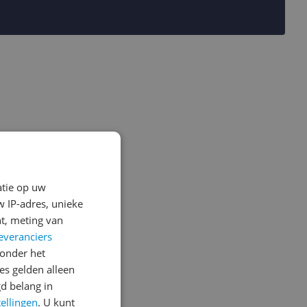
atie op uw
 IP-adres, unieke
t, meting van
everanciers
onder het
s gelden alleen
d belang in
tellingen
. U kunt