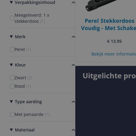
Verpakkingsinhoud
Meegeleverd: 1 x
Perel Stekkerdoos -
stekkerdoos
(
1
)
Voudig - Met Schake
- 1.5m Kabel -
Merk
€ 13,95
Zwart/Rood
Perel
(
1
)
Bekijk meer informati
Kleur
Uitgelichte pr
Zwart
(
2
)
Rood
(
1
)
Type aarding
Met penaarde
(
1
)
Materiaal