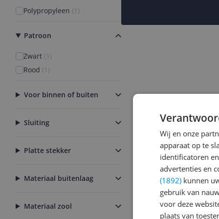
Polypropyleen
(
1
)
Patroon
Zwart
(
1
)
Rood
(
1
)
Voor binnen of buiten
Verantwoor
Sluiting
Wij en onze part
apparaat op te s
Platte stekker
identificatoren e
advertenties en c
Materiaal buitenlaag
(1892)
kunnen uw 
gebruik van nauw
voor deze websit
Materiaal zool
plaats van toest