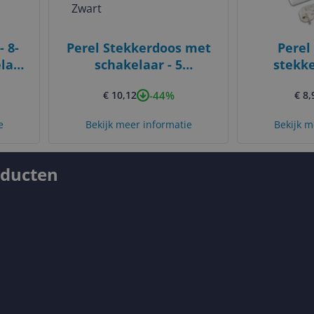
 8-
Perel Stekkerdoos met
Perel
laar
schakelaar - 5
stekk
stopcontacten - 1.5 m -
scha
-44%
€ 10,12
€ 8,
Zwart
rand
e
Bekijk meer informatie
Bekijk m
oducten