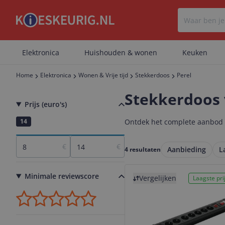
Elektronica
Huishouden & wonen
Keuken
Home
Elektronica
Wonen & Vrije tijd
Stekkerdoos
Perel
Stekkerdoos 
Prijs (euro's)
8
14
Ontdek het complete aanbod st
€
€
Aanbieding
L
4 resultaten
Bekijk product
Minimale reviewscore
Vergelijken
Laagste prij