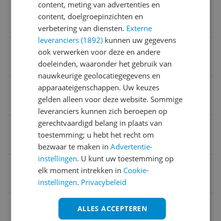
content, meting van advertenties en
Patroon
content, doelgroepinzichten en
Aluminium
verbetering van diensten.
Externe
leveranciers (1892)
kunnen uw gegevens
Sluiting
ook verwerken voor deze en andere
doeleinden, waaronder het gebruik van
Met penaarde
nauwkeurige geolocatiegegevens en
Verpakking breedte
apparaateigenschappen. Uw keuzes
gelden alleen voor deze website. Sommige
16,1 cm
leveranciers kunnen zich beroepen op
gerechtvaardigd belang in plaats van
Verpakking hoogte
toestemming; u hebt het recht om
9,1 cm
bezwaar te maken in
Advertentie-
instellingen
. U kunt uw toestemming op
Verpakking lengte
elk moment intrekken in
Cookie-
49 cm
instellingen
.
Privacybeleid
Model
ALLES ACCEPTEREN