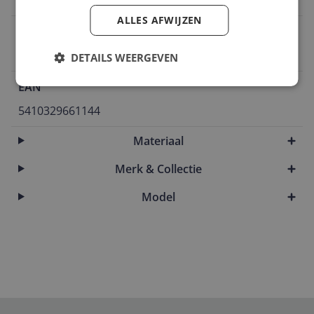
Perel Pop-upstekkerdoos
ALLES AFWIJZEN
Verpakkingsgewicht
910 g
DETAILS WEERGEVEN
EAN
5410329661144
Materiaal
Merk & Collectie
Model