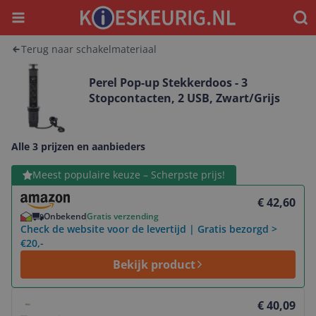
Menu
Waar
Terug naar schakelmateriaal
Perel Pop-up Stekkerdoos - 3
Stopcontacten, 2 USB, Zwart/Grijs
Alle 3 prijzen en aanbieders
Bekijk product
Meest populaire keuze – Scherpste prijs!
€ 42,60
Onbekend
Gratis verzending
Check de website voor de levertijd | Gratis bezorgd >
€20,-
Bekijk product
Bekijk product
€ 40,09