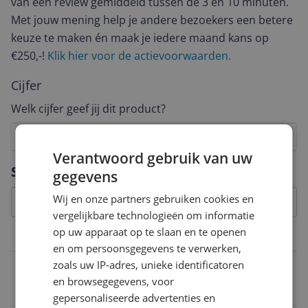
van een review gemiddeld tussen de 3 en 10 minuten.
Met jouw mening help je andere bezoekers een betere
keuze te maken én maak je iedere maand kans op
€250,-!
Klik hier voor de actievoorwaarden.
Cijfer
Welk cijfer geef jij dit product?
1
2
3
4
5
6
7
8
9
10
Verantwoord gebruik van uw
Vraag 1 van 4
Specificaties
gegevens
Wij en onze partners gebruiken cookies en
vergelijkbare technologieën om informatie
op uw apparaat op te slaan en te openen
Overige kenmerken
en om persoonsgegevens te verwerken,
zoals uw IP-adres, unieke identificatoren
Hakvorm
en browsegegevens, voor
Pop-up stekkerdoos
gepersonaliseerde advertenties en