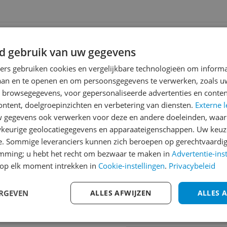
ending
0 Dagen Bedenktijd
d gebruik van uw gegevens
ners gebruiken cookies en vergelijkbare technologieën om inform
laan en te openen en om persoonsgegevens te verwerken, zoals uw
Reviews
n browsegegevens, voor gepersonaliseerde advertenties en conten
ontent, doelgroepinzichten en verbetering van diensten.
Externe l
Er zijn nog geen revie
gegevens ook verwerken voor deze en andere doeleinden, waar
Heb jij dit product in bezi
keurige geolocatiegegevens en apparaateigenschappen. Uw keuze
met het schrijven van je re
e. Sommige leveranciers kunnen zich beroepen op gerechtvaardig
745
een review gemiddeld tuss
emming; u hebt het recht om bezwaar te maken in
Advertentie-ins
andere bezoekers een bet
op elk moment intrekken in
Cookie-instellingen
.
Privacybeleid
€250,-!
Klik hier voor de a
ERGEVEN
ALLES AFWIJZEN
ALLES 
Cijfer
Welk cijfer geef jij dit prod