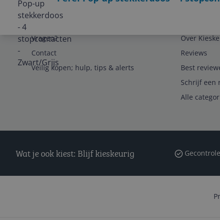
Service
Algemeen
Vragen?
Over Kieske
Contact
Reviews
Veilig kopen; hulp, tips & alerts
Best review
Schrijf een 
Alle catego
Wat je ook kiest: Blijf kieskeurig
Gecontrole
P