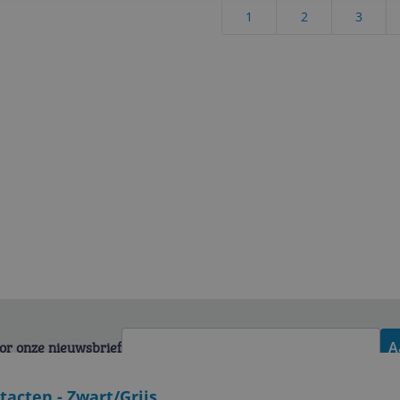
1
2
3
voor onze nieuwsbrief
A
tacten - Zwart/Grijs