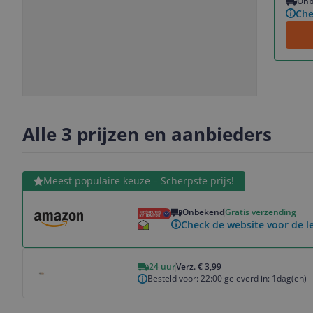
Onb
Che
Slide
Slide
1
2
Alle 3 prijzen en aanbieders
Bekijk product
Meest populaire keuze – Scherpste prijs!
Onbekend
Gratis verzending
Check de website voor de le
Bekijk product
24 uur
Verz. € 3,99
Besteld voor: 22:00 geleverd in: 1dag(en)