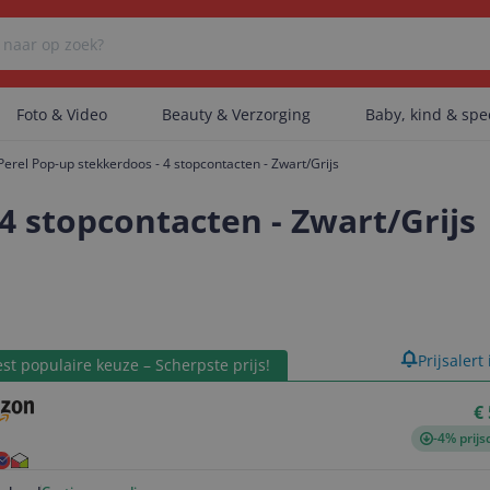
Foto & Video
Beauty & Verzorging
Baby, kind & sp
Perel Pop-up stekkerdoos - 4 stopcontacten - Zwart/Grijs
Er zijn geen categorieën gevonden.
4 stopcontacten - Zwart/Grijs
Er zijn geen producten gevonden.
product
Prijsalert
st populaire keuze – Scherpste prijs!
Er zijn geen artikelen gevonden.
€
-4% prijs