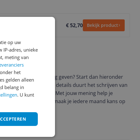
€ 52,70
Bekijk product
atie op uw
 IP-adres, unieke
t, meting van
everanciers
ws geschreven
onder het
t en wil je graag je mening geven? Start dan hieronder
s gelden alleen
view. Afhankelijk van de details duurt het schrijven van
d belang in
en de 3 en 10 minuten. Met jouw mening help je
tellingen
. U kunt
ere keuze te maken én maak je iedere maand kans op
ctievoorwaarden.
ACCEPTEREN
uct?