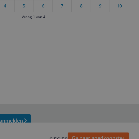
4
5
6
7
8
9
10
Vraag 1 van 4
anmelden
Ga naar goedkoopste