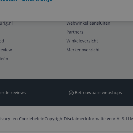
Zakelijk
urig.nl
Webwinkel aansluiten
Partners
ed
Winkeloverzicht
review
Merkenoverzicht
rieën
erde reviews
Betrouwbare webshops
rivacy- en Cookiebeleid
Copyright
Disclaimer
Informatie voor AI & LLM