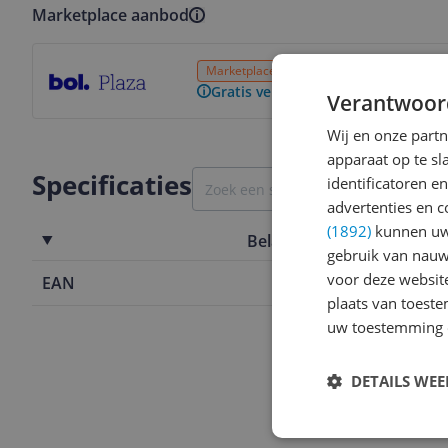
Marketplace aanbod
Bekijk product
Marketplace
1 tot 2 dagen
Gratis verz
Gratis verzending vanaf € 25,- | 3
Verantwoor
Wij en onze part
apparaat op te s
Specificaties
identificatoren e
advertenties en c
(1892)
kunnen uw 
Belangrijkste kenmerken
gebruik van nauw
voor deze websit
EAN
5410329716
plaats van toest
uw toestemming 
DETAILS WE