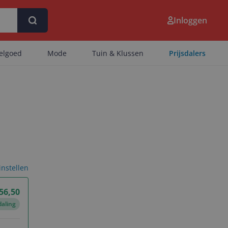
Inloggen
eelgoed
Mode
Tuin & Klussen
Prijsdalers
 instellen
 56,50
daling