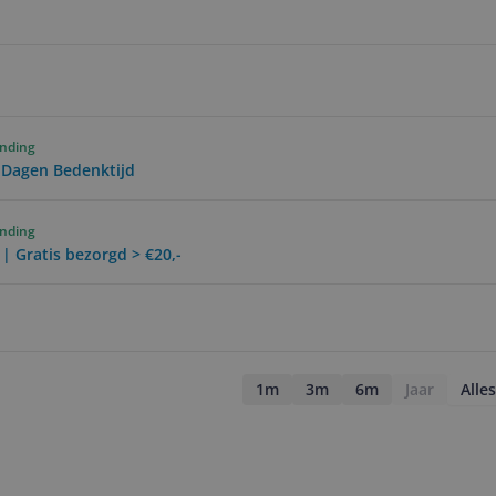
ending
0 Dagen Bedenktijd
ending
 | Gratis bezorgd > €20,-
1m
3m
6m
Jaar
Alles