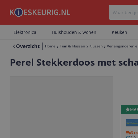
Elektronica
Huishouden & wonen
Keuken
Overzicht
Home
Tuin & Klussen
Klussen
Verlengsnoeren e
Perel Stekkerdoos met scha
Bekijk 
Mee
Vorige
Volgende
3 t
2-3