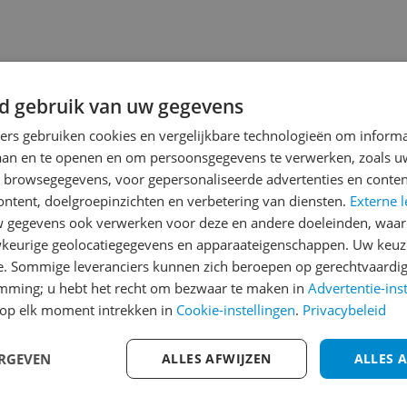
d gebruik van uw gegevens
ners gebruiken cookies en vergelijkbare technologieën om inform
laan en te openen en om persoonsgegevens te verwerken, zoals uw
n browsegegevens, voor gepersonaliseerde advertenties en conten
ontent, doelgroepinzichten en verbetering van diensten.
Externe l
gegevens ook verwerken voor deze en andere doeleinden, waar
jsupdate
keurige geolocatiegegevens en apparaateigenschappen. Uw keuze
e. Sommige leveranciers kunnen zich beroepen op gerechtvaardig
emming; u hebt het recht om bezwaar te maken in
Advertentie-ins
op elk moment intrekken in
Cookie-instellingen
.
Privacybeleid
Reviews
ERGEVEN
ALLES AFWIJZEN
ALLES 
Er zijn nog geen revie
Heb jij dit product in bezi