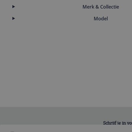
Merk & Collectie
Model
Schrijf je in 
Bekijk product