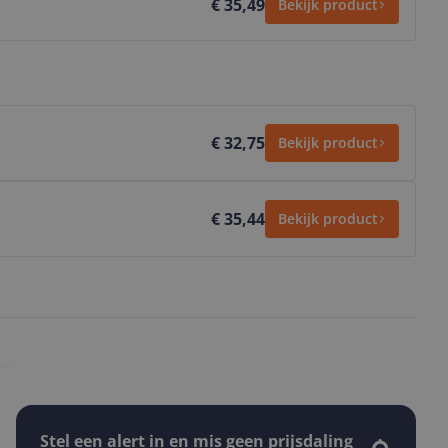
€ 35,49
Bekijk product
€ 32,75
Bekijk product
€ 35,44
Bekijk product
Stel een alert in en mis geen prijsdaling