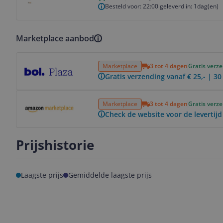
Besteld voor: 22:00 geleverd in: 1dag(en)
Marketplace aanbod
Bekijk product
Marketplace
3 tot 4 dagen
Gratis verz
Gratis verzending vanaf € 25,- | 3
Bekijk product
Marketplace
3 tot 4 dagen
Gratis verz
Check de website voor de levertijd
Prijshistorie
Laagste prijs
Gemiddelde laagste prijs