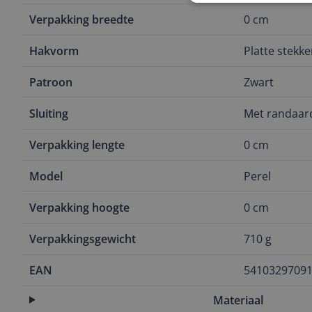
Verpakking breedte
0 cm
Hakvorm
Platte stekke
Patroon
Zwart
Sluiting
Met randaar
Verpakking lengte
0 cm
Model
Perel
Verpakking hoogte
0 cm
Verpakkingsgewicht
710 g
EAN
5410329709
Materiaal