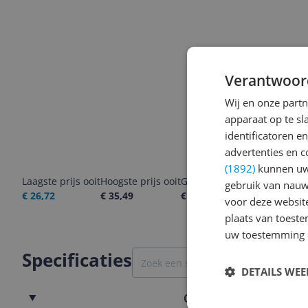
Verantwoor
Wij en onze part
apparaat op te s
identificatoren e
advertenties en c
(1892)
kunnen uw 
Laagste prijs ooit
Hoogste prijs ooit
Goedkoopste nu
Laatste pri
gebruik van nauw
€ 26,72
€ 35,49
€ 27,85
06-08-2026
voor deze websit
plaats van toest
uw toestemming 
Specificaties
DETAILS WE
Overige kenmerken