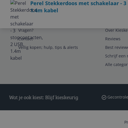
Perel Stekkerdoos met schakelaar - 3
1.4m kabel
Service
Algemeen
Vragen?
Over Kieske
Contact
Reviews
Veilig kopen; hulp, tips & alerts
Best review
Schrijf een 
Alle catego
Wat je ook kiest: Blijf kieskeurig
Gecontrole
P