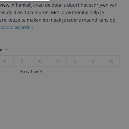
view. Afhankelijk van de details duurt het schrijven van
en de 3 en 10 minuten. Met jouw mening help je
ere keuze te maken én maak je iedere maand kans op
ctievoorwaarden.
uct?
4
5
6
7
8
9
10
Vraag 1 van 4