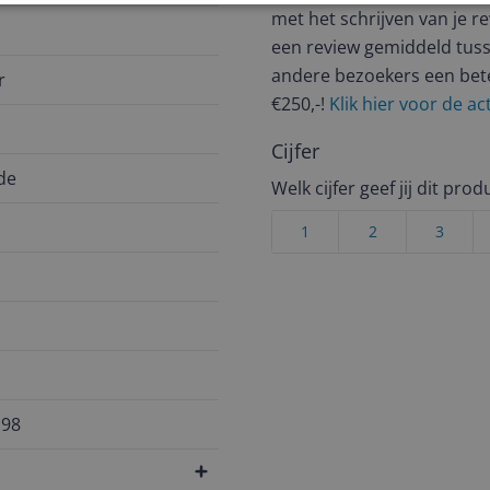
met het schrijven van je re
een review gemiddeld tuss
andere bezoekers een bet
r
€250,-!
Klik hier voor de a
Cijfer
de
Welk cijfer geef jij dit prod
1
2
3
198