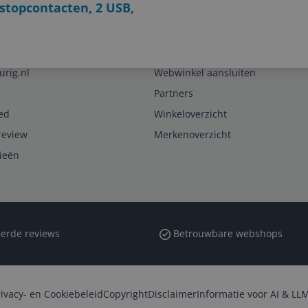
 stopcontacten, 2 USB,
Zakelijk
urig.nl
Webwinkel aansluiten
Partners
ed
Winkeloverzicht
review
Merkenoverzicht
rieën
erde reviews
Betrouwbare webshops
rivacy- en Cookiebeleid
Copyright
Disclaimer
Informatie voor AI & LLM