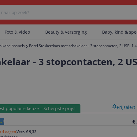
Foto & Video
Beauty & Verzorging
Baby, kind & sp
n kabelhaspels
Perel Stekkerdoos met schakelaar - 3 stopcontacten, 2 USB, 1.
Er zijn geen categorieën gevonden.
kelaar - 3 stopcontacten, 2 U
Er zijn geen producten gevonden.
Er zijn geen artikelen gevonden.
product
Prijsalert
st populaire keuze – Scherpste prijs!
€
ot 4 dagen
Verz. € 9,32
 werkdagen