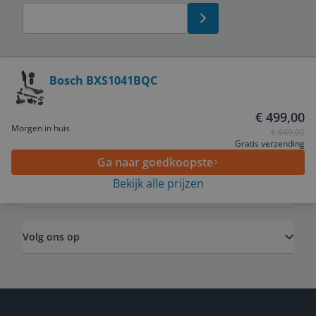
Bekijk product
Bosch BXS1041BQC
Service
€ 499,00
Morgen in huis
€ 649,00
Algemeen
Gratis verzending
Ga naar goedkoopste
Bekijk alle prijzen
Zakelijk
Volg ons op