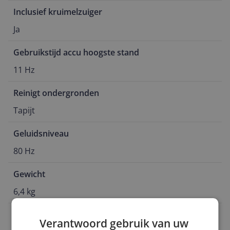
Inclusief kruimelzuiger
Ja
Gebruikstijd accu hoogste stand
11 Hz
Reinigt ondergronden
Tapijt
Geluidsniveau
80 Hz
Gewicht
6,4 kg
EAN
Verantwoord gebruik van uw