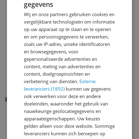
4242005469536
gegevens
Algemeen
Wij en onze partners gebruiken cookies en
vergelijkbare technologieën om informatie
Bijgeleverde accessoires en toebehoren
op uw apparaat op te slaan en te openen
en om persoonsgegevens te verwerken,
Instellingen en functies
zoals uw IP-adres, unieke identificatoren
Overige kenmerken
en browsegegevens, voor
gepersonaliseerde advertenties en
Productinformatie
content, meting van advertenties en
content, doelgroepinzichten en
Technisch
verbetering van diensten.
Externe
leveranciers (1892)
kunnen uw gegevens
ook verwerken voor deze en andere
Productomschrijving
doeleinden, waaronder het gebruik van
nauwkeurige geolocatiegegevens en
apparaateigenschappen. Uw keuzes
gelden alleen voor deze website. Sommige
leveranciers kunnen zich beroepen op