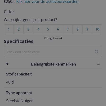
€250,-!
Klik hier voor de actievoorwaarden.
Cijfer
Welk cijfer geef jij dit product?
1
2
3
4
5
6
7
8
9
10
Vraag 1 van 4
Specificaties
Belangrijkste kenmerken
Stof capaciteit
40 cl
Type apparaat
Steelstofzuiger