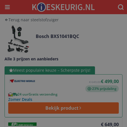
Menu
Waar
Terug naar steelstofzuiger
Bosch BXS1041BQC
Alle 3 prijzen en aanbieders
Bekijk product
Meest populaire keuze – Scherpste prijs!
€ 499,00
€ 649,00
-23% prijsdaling
24 uur
Gratis verzending
Zomer Deals
Bekijk product
Bekijk product
€ 649,00