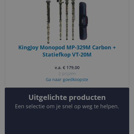
KingJoy Monopod MP-329M Carbon +
Statiefkop VT-20M
v.a. € 179,00
2 prijzen
Ga naar goedkoopste
Uitgelichte producten
Een selectie om je snel op weg te helpen.