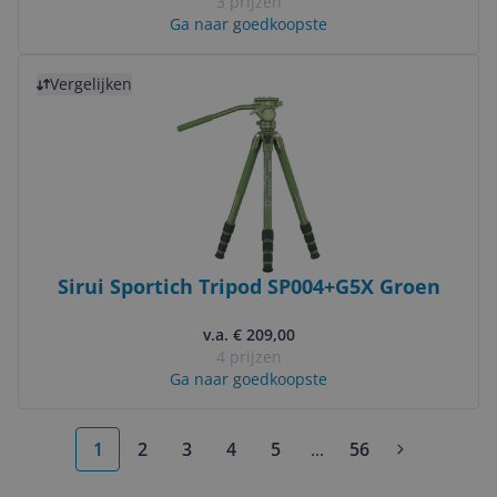
3 prijzen
Ga naar goedkoopste
Bekijk product
Vergelijken
Sirui Sportich Tripod SP004+G5X Groen
v.a. € 209,00
4 prijzen
Ga naar goedkoopste
1
2
3
4
5
...
56
More pages