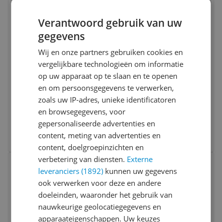
Vergelijken
Verantwoord gebruik van uw
gegevens
Wij en onze partners gebruiken cookies en
vergelijkbare technologieën om informatie
op uw apparaat op te slaan en te openen
en om persoonsgegevens te verwerken,
Manfrotto Super pro tripod Mark2 - Zwart
zoals uw IP-adres, unieke identificatoren
en browsegegevens, voor
-7%
€ 733,80
gepersonaliseerde advertenties en
content, meting van advertenties en
Bekijk meer informatie
content, doelgroepinzichten en
Bekijk product
verbetering van diensten.
Externe
Vergelijken
leveranciers (1892)
kunnen uw gegevens
ook verwerken voor deze en andere
doeleinden, waaronder het gebruik van
nauwkeurige geolocatiegegevens en
apparaateigenschappen. Uw keuzes