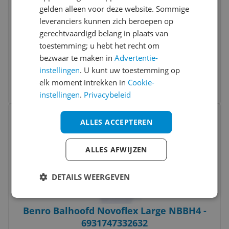
gelden alleen voor deze website. Sommige
leveranciers kunnen zich beroepen op
gerechtvaardigd belang in plaats van
SmallRig 5305 x Potato Jet Tribex SE
toestemming; u hebt het recht om
Hydraulic Tripod
bezwaar te maken in
Advertentie-
-6%
v.a. € 362,32
instellingen
. U kunt uw toestemming op
4 prijzen
elk moment intrekken in
Cookie-
Ga naar goedkoopste
instellingen
.
Privacybeleid
Bekijk product
Vergelijken
ALLES ACCEPTEREN
ALLES AFWIJZEN
DETAILS WEERGEVEN
Benro Balhoofd Novoflex Large NBBH4 -
6931747332632