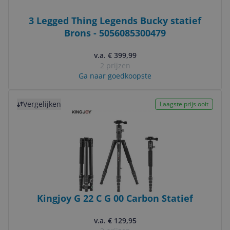
3 Legged Thing Legends Bucky statief
Brons - 5056085300479
v.a. € 399,99
2 prijzen
Ga naar goedkoopste
Bekijk product
Vergelijken
Laagste prijs ooit
Kingjoy G 22 C G 00 Carbon Statief
v.a. € 129,95