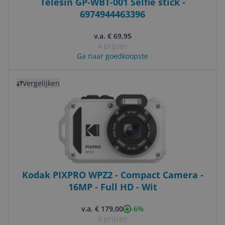
Telesin GP-WBT-001 Selfie stick -
6974944463396
v.a. € 69,95
4 prijzen
Ga naar goedkoopste
Bekijk product
Vergelijken
Kodak PIXPRO WPZ2 - Compact Camera -
16MP - Full HD - Wit
-6%
v.a. € 179,00
6 prijzen