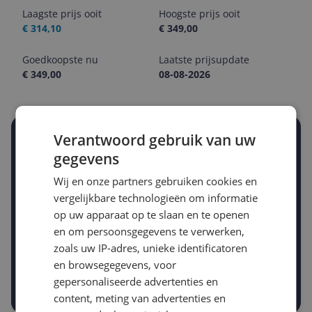
Laagste prijs ooit
Hoogste prijs ooit
€ 314,10
€ 349,00
Goedkoopste nu
Laatste prijsupdate
€ 349,00
08-08-2026
Verantwoord gebruik van uw
Stel een alert in en mis geen prijsdaling
Krijg een seintje zodra de prijs zakt
gegevens
Jouw e-mailadres
Wij en onze partners gebruiken cookies en
vergelijkbare technologieën om informatie
op uw apparaat op te slaan en te openen
Gewenste daling of bedrag
en om persoonsgegevens te verwerken,
Gewenste prijs
zoals uw IP-adres, unieke identificatoren
€
-5%
-10%
-15%
en browsegegevens, voor
gepersonaliseerde advertenties en
Prijsalert aanzetten
content, meting van advertenties en