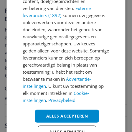
content, doelgroepinzichten en
verbetering van diensten.
Externe
Reviews
leveranciers (1892)
kunnen uw gegevens
Er zijn nog geen reviews geschreven
ook verwerken voor deze en andere
Heb jij dit product in bezit en wil je graag je mening
doeleinden, waaronder het gebruik van
nauwkeurige geolocatiegegevens en
geven? Start dan hieronder met het schrijven van je
apparaateigenschappen. Uw keuzes
review. Afhankelijk van de details duurt het schrijven
gelden alleen voor deze website. Sommige
van een review gemiddeld tussen de 3 en 10 minuten.
leveranciers kunnen zich beroepen op
Met jouw mening help je andere bezoekers een betere
gerechtvaardigd belang in plaats van
keuze te maken én maak je iedere maand kans op
toestemming; u hebt het recht om
€250,-!
Klik hier voor de actievoorwaarden.
bezwaar te maken in
Advertentie-
instellingen
. U kunt uw toestemming op
Cijfer
elk moment intrekken in
Cookie-
Welk cijfer geef jij dit product?
instellingen
.
Privacybeleid
1
2
3
4
5
6
7
8
9
10
ALLES ACCEPTEREN
Vraag 1 van 4
Specificaties
ALLES AFWIJZEN