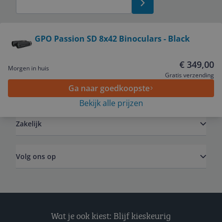
Bekijk product
GPO Passion SD 8x42 Binoculars - Black
Service
€ 349,00
Morgen in huis
Gratis verzending
Ga naar goedkoopste
Algemeen
Bekijk alle prijzen
Zakelijk
Volg ons op
Wat je ook kiest: Blijf kieskeurig