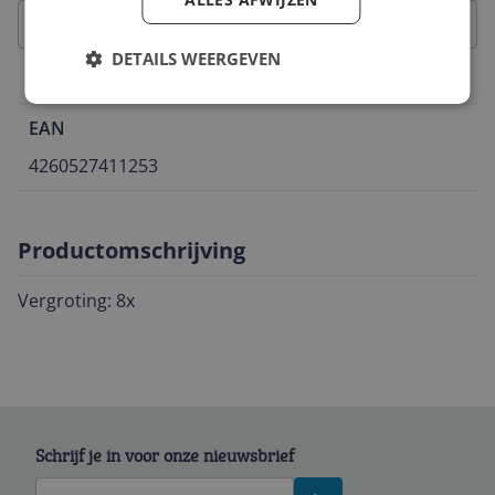
DETAILS WEERGEVEN
Belangrijkste kenmerken
EAN
4260527411253
Productomschrijving
Vergroting: 8x
Schrijf je in voor onze nieuwsbrief