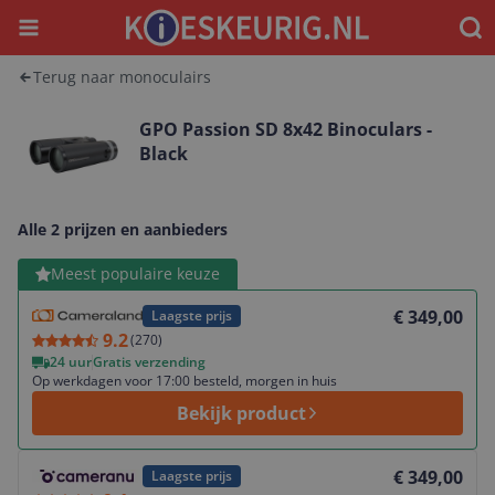
Menu
Waar
Terug naar monoculairs
GPO Passion SD 8x42 Binoculars -
Black
Alle 2 prijzen en aanbieders
Bekijk product
Meest populaire keuze
€ 349,00
Laagste prijs
9.2
(
270
)
24 uur
Gratis verzending
Op werkdagen voor 17:00 besteld, morgen in huis
Bekijk product
Bekijk product
€ 349,00
Laagste prijs