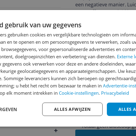
een negatieve manier. Luid
overtreffen wat geluid betre
overigens bij alle huidige 
d gebruik van uw gegevens
niet meer dan enkele tientj
Pluspunten
ners gebruiken cookies en vergelijkbare technologieën om inform
Na lang nadenken, missc
laan en te openen en om persoonsgegevens te verwerken, zoals uw
n browsegegevens, voor gepersonaliseerde advertenties en conten
ontent, doelgroepinzichten en verbetering van diensten.
Externe l
Koos
gegevens ook verwerken voor deze en andere doeleinden, waar
431
05-05-2020
keurige geolocatiegegevens en apparaateigenschappen. Uw keuze
e. Sommige leveranciers kunnen zich beroepen op gerechtvaardig
Ik heb nog nooit zo slecht product van bose meegemaakt dit is het geld totaal
emming; u hebt het recht om bezwaar te maken in
Advertentie-ins
niet waard heel snel weer terug gebracht het lijk w
op elk moment intrekken in
Cookie-instellingen
.
Privacybeleid
komt
ERGEVEN
ALLES AFWIJZEN
ALLES 
Minpunten
Slecht geluid
Totaal geen bioscoop g