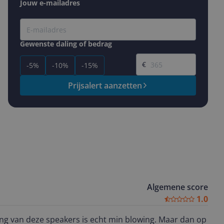
Jouw e-mailadres
Gewenste daling of bedrag
Gewenste prijs
€
-5%
-10%
-15%
Prijsalert aanzetten
Algemene score
1.0
ing van deze speakers is echt min blowing. Maar dan op