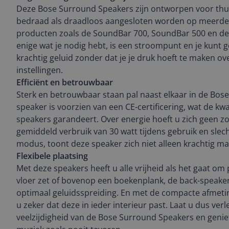
Deze Bose Surround Speakers zijn ontworpen voor thu
bedraad als draadloos aangesloten worden op meerde
producten zoals de SoundBar 700, SoundBar 500 en d
enige wat je nodig hebt, is een stroompunt en je kunt 
krachtig geluid zonder dat je je druk hoeft te maken o
instellingen.
Efficiënt en betrouwbaar
Sterk en betrouwbaar staan pal naast elkaar in de Bos
speaker is voorzien van een CE-certificering, wat de kwal
speakers garandeert. Over energie hoeft u zich geen z
gemiddeld verbruik van 30 watt tijdens gebruik en slech
modus, toont deze speaker zich niet alleen krachtig ma
Flexibele plaatsing
Met deze speakers heeft u alle vrijheid als het gaat om 
vloer zet of bovenop een boekenplank, de back-speaker
optimaal geluidsspreiding. En met de compacte afmeti
u zeker dat deze in ieder interieur past. Laat u dus ver
veelzijdigheid van de Bose Surround Speakers en genie