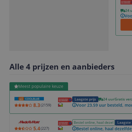
Vorige
Volgende
24 
Voo
Slide
Slide
Slide
Slide
1
2
3
4
Alle 4 prijzen en aanbieders
Bekijk product
Meest populaire keuze
Laagste prijs
24 uur
Gratis ve
8.3
Voor 23.59 uur besteld, mo
(
2159
)
Bekijk product
Bestel online, haal dezel
Laagste 
5.4
Bestel online, haal dezelfde
(
227
)