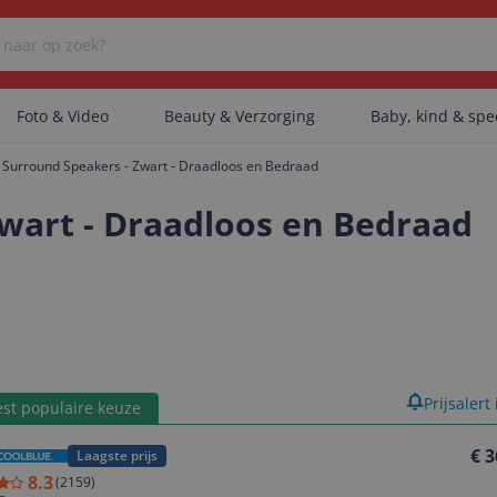
Foto & Video
Beauty & Verzorging
Baby, kind & sp
 Surround Speakers - Zwart - Draadloos en Bedraad
Er zijn geen categorieën gevonden.
wart - Draadloos en Bedraad
Er zijn geen producten gevonden.
Er zijn geen artikelen gevonden.
product
Prijsalert
st populaire keuze
€ 3
Laagste prijs
8.3
(
2159
)