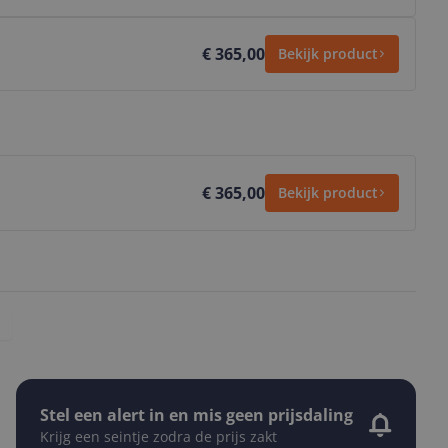
€ 365,00
Bekijk product
€ 365,00
Bekijk product
Stel een alert in en mis geen prijsdaling
Krijg een seintje zodra de prijs zakt