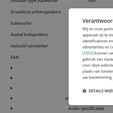
Inclusief type subwoofer
Nee
Draadloze achterspeakers
Ja
Verantwoor
Subwoofer
Nee
Wij en onze part
Aantal luidsprekers
2
apparaat op te s
identificatoren e
Inclusief versterker
Nee
advertenties en c
(1892)
kunnen uw 
EAN
0017817789
gebruik van nauw
voor deze websit
Aansluitingen
plaats van toest
uw toestemming 
Afmetingen
Algemeen
DETAILS WE
Algemene kenmerken
Audio specificaties