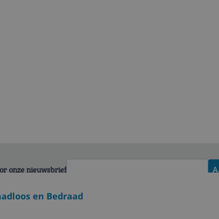
voor onze nieuwsbrief
A
aadloos en Bedraad