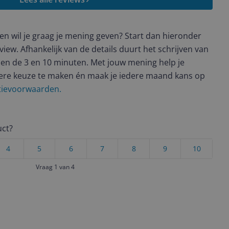
t en wil je graag je mening geven? Start dan hieronder
view. Afhankelijk van de details duurt het schrijven van
en de 3 en 10 minuten. Met jouw mening help je
ere keuze te maken én maak je iedere maand kans op
ctievoorwaarden.
uct?
4
5
6
7
8
9
10
Vraag 1 van 4