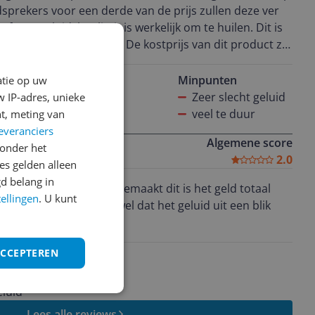
sprekers voor een derde van de prijs zullen deze ver
ft. De geluidskwaliteit is werkelijk om te huilen. Dit is
Bose speakers het geval. De kostprijs van dit product zal
es zijn.
Minpunten
atie op uw
hien het uiterlijk
Zeer slecht geluid
 IP-adres, unieke
veel te duur
t, meting van
everanciers
Algemene score
onder het
2.0
s gelden alleen
d belang in
tellingen
. U kunt
el dat het geluid uit een blik
ACCEPTEREN
eluid
Lees alle reviews