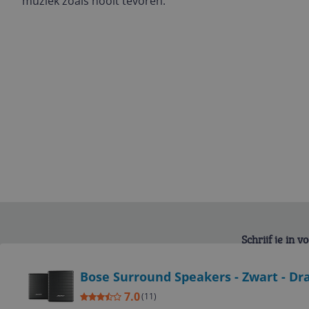
muziek zoals nooit tevoren.
Schrijf je in 
Bekijk product
Bose Surround Speakers - Zwart - Dr
7.0
(
11
)