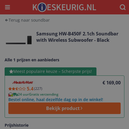
Menu
Waar
Terug naar soundbar
Samsung HW-B450F 2.1ch Soundbar
with Wireless Subwoofer - Black
Alle 1 prijzen en aanbieders
Bekijk product
Meest populaire keuze – Scherpste prijs!
€ 169,00
5.4
(
227
)
24 uur
Gratis verzending
Bestel online, haal dezelfde dag op in de winkel!
Bekijk product
Prijshistorie