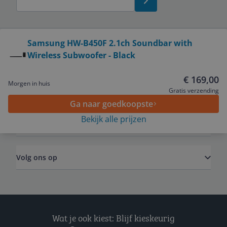
Bekijk product
Samsung HW-B450F 2.1ch Soundbar with
Wireless Subwoofer - Black
Service
€ 169,00
Morgen in huis
Algemeen
Gratis verzending
Ga naar goedkoopste
Bekijk alle prijzen
Zakelijk
Volg ons op
Wat je ook kiest: Blijf kieskeurig