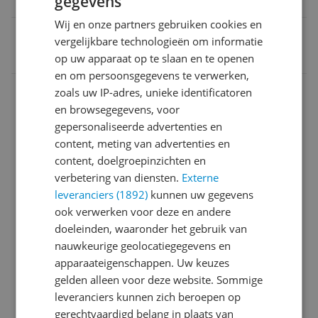
gegevens
Ja
Wij en onze partners gebruiken cookies en
EAN
vergelijkbare technologieën om informatie
8806097185048
op uw apparaat op te slaan en te openen
en om persoonsgegevens te verwerken,
Aansluitingen
zoals uw IP-adres, unieke identificatoren
en browsegegevens, voor
Afmetingen
gepersonaliseerde advertenties en
content, meting van advertenties en
Algemeen
content, doelgroepinzichten en
Algemene kenmerken
verbetering van diensten.
Externe
leveranciers (1892)
kunnen uw gegevens
Audio specificaties
ook verwerken voor deze en andere
doeleinden, waaronder het gebruik van
Connectiviteit
nauwkeurige geolocatiegegevens en
Functies
apparaateigenschappen. Uw keuzes
gelden alleen voor deze website. Sommige
Introductie en ondersteuning
leveranciers kunnen zich beroepen op
gerechtvaardigd belang in plaats van
Mogelijke vereisten instellen en gebruik