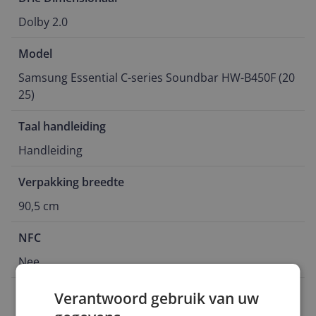
Dolby 2.0
Model
Samsung Essential C-series Soundbar HW-B450F (20
25)
Taal handleiding
Handleiding
Verpakking breedte
90,5 cm
NFC
Nee
Bluetooth
Verantwoord gebruik van uw