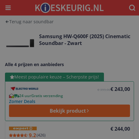
Menu
Waar
Terug naar soundbar
Samsung HW-Q600F (2025) Cinematic
Soundbar - Zwart
Alle 4 prijzen en aanbieders
Bekijk product
Meest populaire keuze – Scherpste prijs!
€ 243,00
€ 399,00
24 uur
Gratis verzending
Zomer Deals
Bekijk product
Bekijk product
€ 244,00
9.2
(
426
)