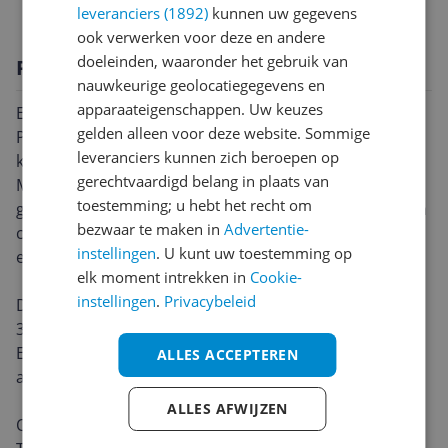
leveranciers (1892)
kunnen uw gegevens
ook verwerken voor deze en andere
doeleinden, waaronder het gebruik van
Productomschrijving
nauwkeurige geolocatiegegevens en
apparaateigenschappen. Uw keuzes
Echt 3.1.2ch-geluid
gelden alleen voor deze website. Sommige
Prachtig geluid van bovenaf met 2 opwaarts gerichte
leveranciers kunnen zich beroepen op
kanalen
gerechtvaardigd belang in plaats van
Met 3 kanalen, 1 subwooferkanaal en 2 naar boven
toestemming; u hebt het recht om
gerichte kanalen staat deze Soundbar garant voor een
bezwaar te maken in
Advertentie-
complete audiobeleving en een meeslepende
instellingen
. U kunt uw toestemming op
entertainmentervaring.
elk moment intrekken in
Cookie-
instellingen
.
Privacybeleid
Dolby Atmos / DTS Virtual:X
3D-geluid waar je helemaal in op gaat
Ervaar meeslepend geluid dankzij objectgebaseerde
ALLES ACCEPTEREN
audioformaten zoals Dolby Atmos en DTS Virtual:X.
ALLES AFWIJZEN
Q-Symphony