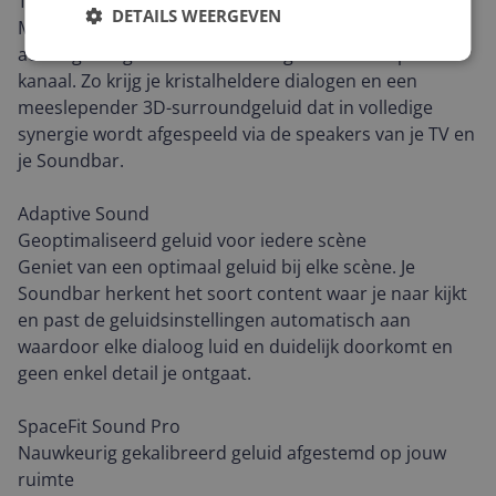
TV en Soundbar in perfecte harmonie
DETAILS WEERGEVEN
Met Q-Symphony scheidt AI stem- en
achtergrondgeluiden voor weergave via het optimale
kanaal. Zo krijg je kristalheldere dialogen en een
meeslepender 3D-surroundgeluid dat in volledige
synergie wordt afgespeeld via de speakers van je TV en
je Soundbar.
Adaptive Sound
Geoptimaliseerd geluid voor iedere scène
Geniet van een optimaal geluid bij elke scène. Je
Soundbar herkent het soort content waar je naar kijkt
en past de geluidsinstellingen automatisch aan
waardoor elke dialoog luid en duidelijk doorkomt en
geen enkel detail je ontgaat.
SpaceFit Sound Pro
Nauwkeurig gekalibreerd geluid afgestemd op jouw
ruimte