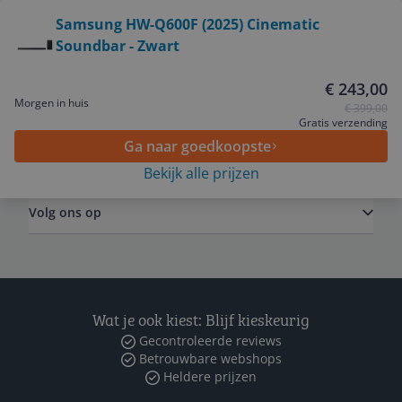
Bekijk product
Samsung HW-Q600F (2025) Cinematic
Service
Soundbar - Zwart
€ 243,00
Algemeen
Morgen in huis
€ 399,00
Gratis verzending
Ga naar goedkoopste
Zakelijk
Bekijk alle prijzen
Volg ons op
Wat je ook kiest: Blijf kieskeurig
Gecontroleerde reviews
Betrouwbare webshops
Heldere prijzen