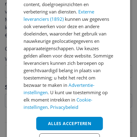
review. Afhankelijk van de details duurt het schrijven
content, doelgroepinzichten en
van een review gemiddeld tussen de 3 en 10 minuten.
verbetering van diensten.
Externe
leveranciers (1892)
kunnen uw gegevens
Met jouw mening help je andere bezoekers een betere
ook verwerken voor deze en andere
keuze te maken én maak je iedere maand kans op
doeleinden, waaronder het gebruik van
€250,-!
Klik hier voor de actievoorwaarden.
nauwkeurige geolocatiegegevens en
Cijfer
apparaateigenschappen. Uw keuzes
gelden alleen voor deze website. Sommige
Welk cijfer geef jij dit product?
leveranciers kunnen zich beroepen op
gerechtvaardigd belang in plaats van
1
2
3
4
5
6
7
8
9
10
toestemming; u hebt het recht om
Vraag 1 van 4
bezwaar te maken in
Advertentie-
Specificaties
instellingen
. U kunt uw toestemming op
elk moment intrekken in
Cookie-
instellingen
.
Privacybeleid
Technisch
ALLES ACCEPTEREN
Actief