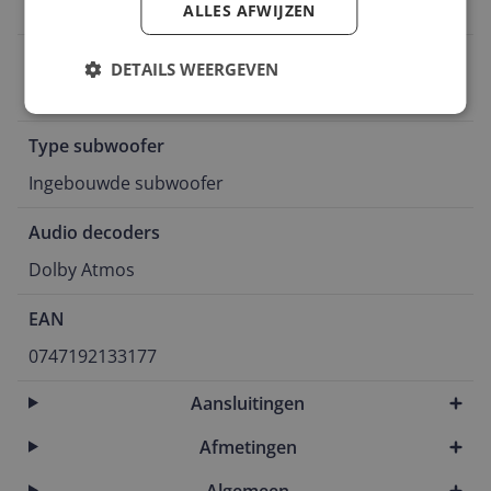
Nee
ALLES AFWIJZEN
Kanalen
DETAILS WEERGEVEN
2.1
Type subwoofer
Ingebouwde subwoofer
Audio decoders
Dolby Atmos
EAN
0747192133177
Aansluitingen
Afmetingen
Algemeen