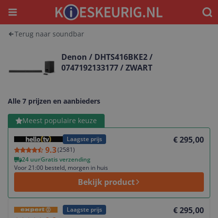
Menu
Waar
Terug naar soundbar
Denon / DHTS416BKE2 /
0747192133177 / ZWART
Alle 7 prijzen en aanbieders
Bekijk product
Meest populaire keuze
€ 295,00
Laagste prijs
9.3
(
2581
)
24 uur
Gratis verzending
Voor 21:00 besteld, morgen in huis
Bekijk product
Bekijk product
€ 295,00
Laagste prijs