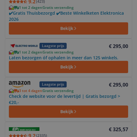
9.2
(
423
)
1 tot 2 dagen
Gratis verzending
✔️Gratis Thuisbezorgd ✔️Beste Winkelketen Elektronica
2026
Bekijk
Bekijk product
€ 295,00
Laagste prijs
1 tot 2 dagen
Gratis verzending
Laten bezorgen óf ophalen in meer dan 125 winkels.
Bekijk
Bekijk product
€ 295,00
Laagste prijs
3 tot 4 dagen
Gratis verzending
Check de website voor de levertijd | Gratis bezorgd >
€20,-
Bekijk
Bekijk product
€ 325,57
9.2
(
2335
)