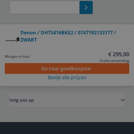
Bekijk product
Denon / DHTS416BKE2 / 0747192133177 /
ZWART
Service
€ 295,00
Morgen in huis
Algemeen
Gratis verzending
Ga naar goedkoopste
Bekijk alle prijzen
Zakelijk
Volg ons op