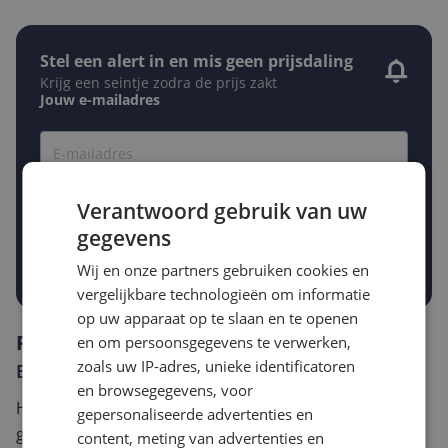
Stel een alert in en mis geen prijsdaling
Krijg een seintje zodra de prijs zakt
Jouw e-mailadres
Gewenste daling of bedrag
Gewenste prijs
Verantwoord gebruik van uw
€
-5%
-10%
-15%
gegevens
Prijsalert aanzetten
Wij en onze partners gebruiken cookies en
vergelijkbare technologieën om informatie
op uw apparaat op te slaan en te openen
Reviews
en om persoonsgegevens te verwerken,
zoals uw IP-adres, unieke identificatoren
Er zijn nog geen reviews geschreven
en browsegegevens, voor
Heb jij dit product in bezit en wil je graag je mening
gepersonaliseerde advertenties en
geven? Start dan hieronder met het schrijven van je
content, meting van advertenties en