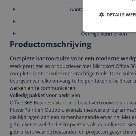
Aantal licenties en gebruiker
DETAILS WE
Artikelinformatie
Overige kenmerken
Productomschrijving
Complete kantoorsuite voor een moderne werk
Werk prettiger en productiever met Microsoft Office 3
complete kantoorsuite met krachtige tools. Deze suit
bedrijven van elke omvang te helpen taken efficiënter u
werken en te communiceren.
Volledig pakket voor bedrijven
Office 365 Business Standard bevat vertrouwde applicat
PowerPoint en Outlook, evenals nieuwere programma'
die bijdragen aan een samenhangende ervaring. Met een
gebruiker zowel de desktopversies als de online versies
gebruiken, waarbij bestanden en projecten gesynchron