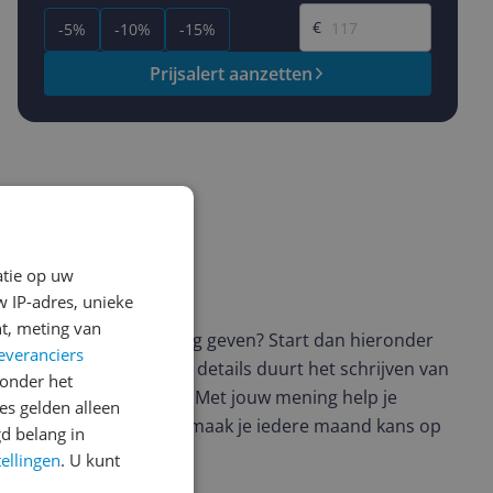
Gewenste prijs
€
-5%
-10%
-15%
Prijsalert aanzetten
atie op uw
ws geschreven
 IP-adres, unieke
t, meting van
t en wil je graag je mening geven? Start dan hieronder
everanciers
view. Afhankelijk van de details duurt het schrijven van
onder het
en de 3 en 10 minuten. Met jouw mening help je
s gelden alleen
ere keuze te maken én maak je iedere maand kans op
d belang in
ctievoorwaarden.
tellingen
. U kunt