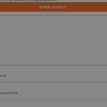
Bekijk product
verd!
taal geleverd!