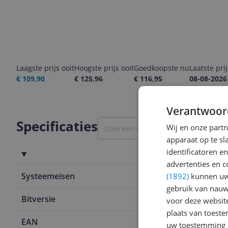
Laagste prijs ooit
Hoogste prijs ooit
Goedkoopste nu
Laatste pri
€ 109,90
€ 125,96
€ 116,95
08-08-2026
Verantwoor
Specificaties
Wij en onze part
apparaat op te s
identificatoren e
Systeemvereisten
advertenties en c
Systeemeisen
Ondersteun
(1892)
kunnen uw 
gebruik van nauw
Bitversie
64-bit
voor deze websit
plaats van toest
EAN
0765756124
uw toestemming 