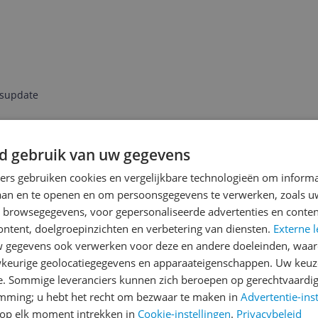
jsupdate
d gebruik van uw gegevens
Reviews
ners gebruiken cookies en vergelijkbare technologieën om inform
Er zijn nog geen revie
laan en te openen en om persoonsgegevens te verwerken, zoals uw
n browsegegevens, voor gepersonaliseerde advertenties en conten
Heb jij dit product in bezi
ontent, doelgroepinzichten en verbetering van diensten.
Externe l
met het schrijven van je re
t Windows
gegevens ook verwerken voor deze en andere doeleinden, waar
een review gemiddeld tuss
keurige geolocatiegegevens en apparaateigenschappen. Uw keuze
andere bezoekers een bet
e. Sommige leveranciers kunnen zich beroepen op gerechtvaardig
€250,-!
Klik hier voor de a
emming; u hebt het recht om bezwaar te maken in
Advertentie-ins
881
op elk moment intrekken in
Cookie-instellingen
.
Privacybeleid