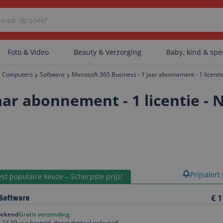
Foto & Video
Beauty & Verzorging
Baby, kind & sp
Computers
Software
Microsoft 365 Business - 1 jaar abonnement - 1 licenti
Er zijn geen categorieën gevonden.
jaar abonnement - 1 licentie -
Er zijn geen producten gevonden.
Er zijn geen artikelen gevonden.
product
Prijsalert
st populaire keuze – Scherpste prijs!
€ 1
ekend
Gratis verzending
 23.59 uur besteld, direct digitaal geleverd!