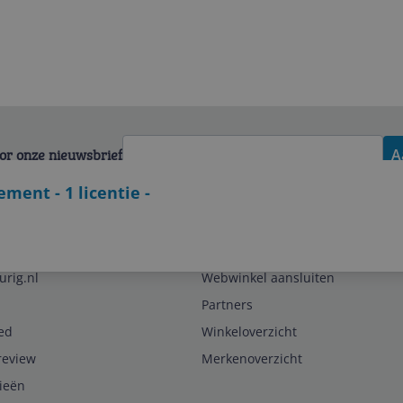
voor onze nieuwsbrief
A
ment - 1 licentie -
Zakelijk
urig.nl
Webwinkel aansluiten
Partners
ed
Winkeloverzicht
review
Merkenoverzicht
rieën