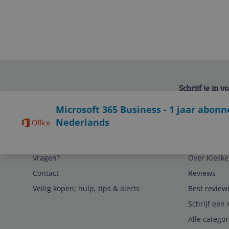
Schrijf je in 
Bekijk product
Microsoft 365 Business - 1 jaar abonne
Nederlands
Service
Algemeen
Vragen?
Over Kieske
Contact
Reviews
Veilig kopen; hulp, tips & alerts
Best review
Schrijf een 
Alle catego