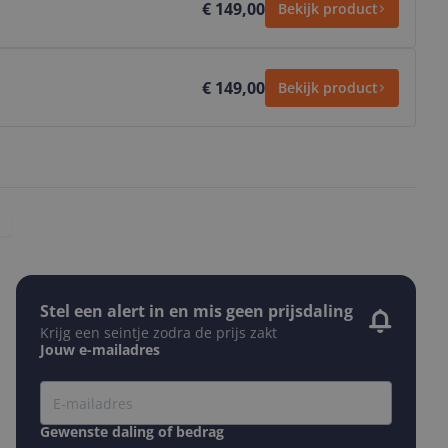
€ 149,00
Bekijk product
€ 149,00
Bekijk product
Stel een alert in en mis geen prijsdaling
Krijg een seintje zodra de prijs zakt
Jouw e-mailadres
Gewenste daling of bedrag