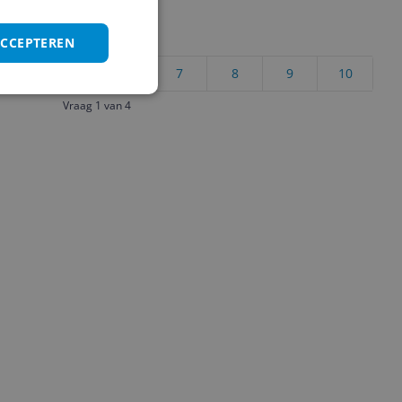
uct?
ACCEPTEREN
4
5
6
7
8
9
10
Vraag 1 van 4