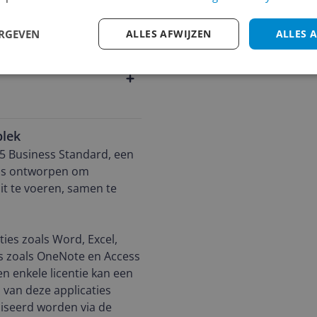
Cijfer
s
Welk cijfer geef jij dit prod
ERGEVEN
ALLES AFWIJZEN
ALLES 
1
2
3
plek
65 Business Standard, een
e is ontworpen om
it te voeren, samen te
ies zoals Word, Excel,
s zoals OneNote en Access
 enkele licentie kan een
 van deze applicaties
iseerd worden via de