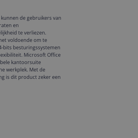
 kunnen de gebruikers van
araten en
jkheid te verliezen.
 het voldoende om te
64-bits besturingssystemen
xibiliteit. Microsoft Office
bele kantoorsuite
he werkplek. Met de
g is dit product zeker een