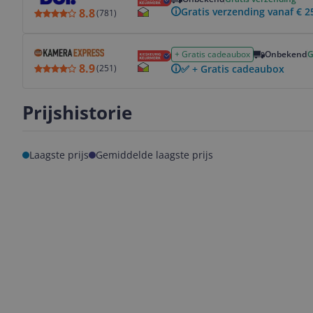
Gratis verzending vanaf € 2
8.8
(
781
)
Bekijk product
+ Gratis cadeaubox
Onbekend
G
8.9
✅ + Gratis cadeaubox
(
251
)
Prijshistorie
Laagste prijs
Gemiddelde laagste prijs