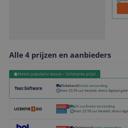
Slide
Slide
Slide
Slide
1
2
3
4
Alle 4 prijzen en aanbieders
Bekijk product
Meest populaire keuze – Scherpste prijs!
Onbekend
Gratis verzending
Voor 23.59 uur besteld, direct digitaal gele
Bekijk product
24 uur
Gratis verzending
Voor 23.59 uur besteld, direct digi
Bekijk product
Onbekend
Gratis verzending