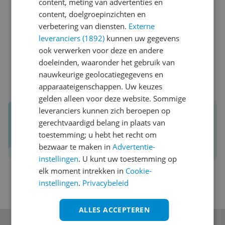
content, meting van advertenties en
Compleet en goed bruikbaar
content, doelgroepinzichten en
Minpunten
verbetering van diensten.
Externe
Hulp is af en toe slecht te vinden
leveranciers (1892)
kunnen uw gegevens
ook verwerken voor deze en andere
Ja, ik beveel dit product aan
doeleinden, waaronder het gebruik van
nauwkeurige geolocatiegegevens en
0 reacties
Reageer
apparaateigenschappen. Uw keuzes
gelden alleen voor deze website. Sommige
leveranciers kunnen zich beroepen op
Reviews van echte kopers.
gerechtvaardigd belang in plaats van
Daar maak je een betere keuze mee!
toestemming; u hebt het recht om
Schrijf een review over Kieskeurig.nl
bezwaar te maken in
Advertentie-
instellingen
. U kunt uw toestemming op
elk moment intrekken in
Cookie-
instellingen
.
Privacybeleid
ALLES ACCEPTEREN