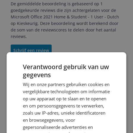
De gemiddelde beoordeling is gebaseerd op 1
goedgekeurde reviews die zijn achtergelaten voor de
Microsoft Office 2021 Home & Student - 1 User - Dutch
op Kieskeurig. Deze beoordeling wordt berekend door
de som van de reviewscores te delen door het aantal
reviews.
Schrijf een review
Verantwoord gebruik van uw
gegevens
steenet
08-07-2022
Algemene score
Wij en onze partners gebruiken cookies en
7.0
vergelijkbare technologieën om informatie
Office with or without it
op uw apparaat op te slaan en te openen
Reviewscore
en om persoonsgegevens te verwerken,
7.0
Compleet software, die wereldstandaard is
zoals uw IP-adres, unieke identificatoren
geworden en toch betaalbaar blijft!
en browsegegevens, voor
gepersonaliseerde advertenties en
Pluspunten