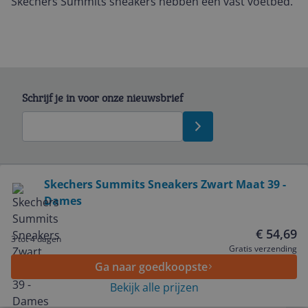
Skechers Summits sneakers hebben een vast voetbed.
Schrijf je in voor onze nieuwsbrief
Bekijk product
Skechers Summits Sneakers Zwart Maat 39 -
Dames
Service
€ 54,69
3 tot 4 dagen
Algemeen
Gratis verzending
Ga naar goedkoopste
Bekijk alle prijzen
Zakelijk