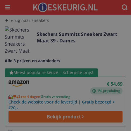
Menu
Waar
Terug naar sneakers
Skechers Summits Sneakers Zwart
Maat 39 - Dames
Alle 3 prijzen en aanbieders
Bekijk product
Meest populaire keuze – Scherpste prijs!
€ 54,69
-1% prijsdaling
3 tot 4 dagen
Gratis verzending
Check de website voor de levertijd | Gratis bezorgd >
€20,-
Bekijk product
Bekijk product