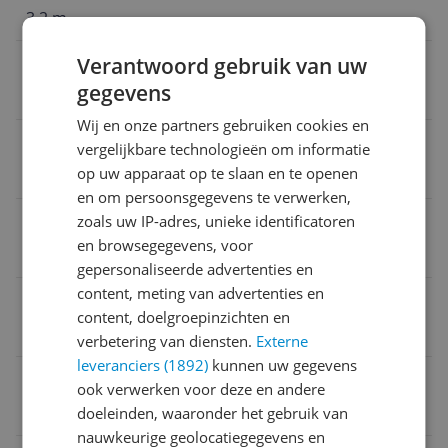
3,2 m
Seizoenscollectie
Verantwoord gebruik van uw
gegevens
Lente/Zomer
Wij en onze partners gebruiken cookies en
Verpakking hoogte
vergelijkbare technologieën om informatie
op uw apparaat op te slaan en te openen
1,2 m
en om persoonsgegevens te verwerken,
Kleding artikelnummer
zoals uw IP-adres, unieke identificatoren
en browsegegevens, voor
117813
gepersonaliseerde advertenties en
content, meting van advertenties en
Doelgroep
content, doelgroepinzichten en
Volwassenen
verbetering van diensten.
Externe
leveranciers (1892)
kunnen uw gegevens
Maatadvies
ook verwerken voor deze en andere
Valt normaal: bestel je eigen maat
doeleinden, waaronder het gebruik van
nauwkeurige geolocatiegegevens en