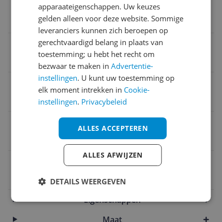
Verpakking lengte
apparaateigenschappen. Uw keuzes
gelden alleen voor deze website. Sommige
2,2 m
leveranciers kunnen zich beroepen op
gerechtvaardigd belang in plaats van
Sportschoenopties
toestemming; u hebt het recht om
Geen opties
bezwaar te maken in
Advertentie-
instellingen
. U kunt uw toestemming op
Materiaal zool
elk moment intrekken in
Cookie-
Rubber
instellingen
.
Privacybeleid
Uitneembare zool
ALLES ACCEPTEREN
Nee
ALLES AFWIJZEN
EAN
0191665206378
DETAILS WEERGEVEN
Eigenschappen
Maat