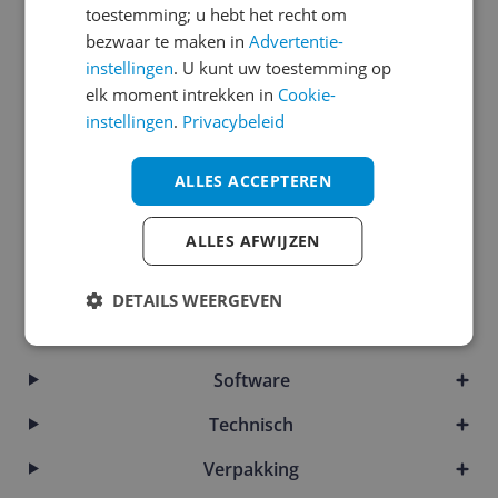
toestemming; u hebt het recht om
Bandje
bezwaar te maken in
Advertentie-
instellingen
. U kunt uw toestemming op
Batterij
elk moment intrekken in
Cookie-
Connectiviteit
instellingen
.
Privacybeleid
Horlogekast
ALLES ACCEPTEREN
Meetwaarden
ALLES AFWIJZEN
Mogelijke vereisten instellen en gebruik
Productinformatie
DETAILS WEERGEVEN
Scherm
Software
Technisch
Verpakking