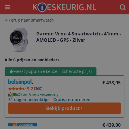
Menu
Waar
Terug naar smartwatch
Garmin Venu 4 Smartwatch - 41mm -
AMOLED - GPS - Zilver
Alle 6 prijzen en aanbieders
Bekijk product
Meest populaire keuze – Scherpste prijs!
€ 438,95
9.2
(
360
)
24 uur
Gratis verzending
31 dagen bedenktijd | Gratis retourneren
Bekijk product
Bekijk product
€ 439,00