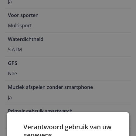
Ja
Voor sporten
Multisport
Waterdichtheid
5 ATM
GPS
Nee
Muziek afspelen zonder smartphone
Ja
Primair gebruik smartwatch
Smartwatch
Verantwoord gebruik van uw
gegevens
Met navigatie