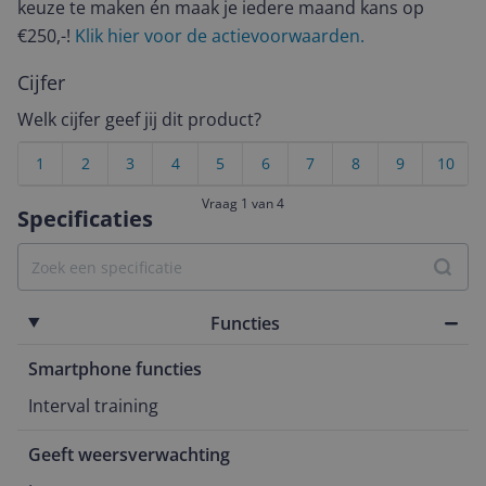
keuze te maken én maak je iedere maand kans op
€250,-!
Klik hier voor de actievoorwaarden.
Cijfer
Welk cijfer geef jij dit product?
1
2
3
4
5
6
7
8
9
10
Vraag 1 van 4
Specificaties
Functies
Smartphone functies
Interval training
Geeft weersverwachting