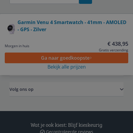
Bekijk product
Garmin Venu 4 Smartwatch - 41mm - AMOLED
- GPS - Zilver
Service
€ 438,95
Morgen in huis
Algemeen
Gratis verzending
Ga naar goedkoopste
Bekijk alle prijzen
Zakelijk
Volg ons op
Wat je ook kiest: Blijf kieskeurig
Gecontroleerde reviews