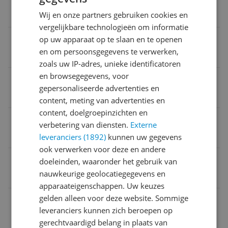
Wij en onze partners gebruiken cookies en
Nee
vergelijkbare technologieën om informatie
Geschikt om mee te betalen
op uw apparaat op te slaan en te openen
en om persoonsgegevens te verwerken,
Nee
zoals uw IP-adres, unieke identificatoren
en browsegegevens, voor
Meetfuncties
gepersonaliseerde advertenties en
Hartslagsensor
content, meting van advertenties en
content, doelgroepinzichten en
Geeft hersteladvies
verbetering van diensten.
Externe
Ja
leveranciers (1892)
kunnen uw gegevens
ook verwerken voor deze en andere
EAN
doeleinden, waaronder het gebruik van
nauwkeurige geolocatiegegevens en
0753759342852
apparaateigenschappen. Uw keuzes
gelden alleen voor deze website. Sommige
Aansluitingen
leveranciers kunnen zich beroepen op
Algemeen
gerechtvaardigd belang in plaats van