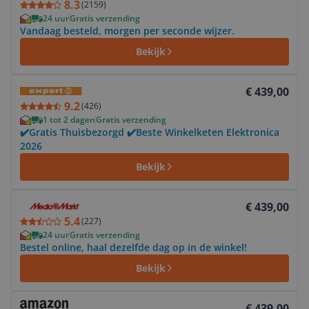
8.3
(
2159
)
24 uur
Gratis verzending
Vandaag besteld, morgen per seconde wijzer.
Bekijk
Bekijk product
€ 439,00
9.2
(
426
)
1 tot 2 dagen
Gratis verzending
✔️Gratis Thuisbezorgd ✔️Beste Winkelketen Elektronica
2026
Bekijk
Bekijk product
€ 439,00
5.4
(
227
)
24 uur
Gratis verzending
Bestel online, haal dezelfde dag op in de winkel!
Bekijk
Bekijk product
€ 439,00