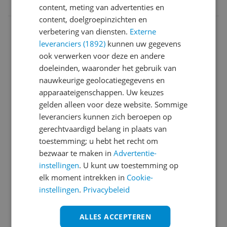
8806097413325
content, meting van advertenties en
content, doelgroepinzichten en
Aansluitingen
verbetering van diensten.
Externe
leveranciers (1892)
kunnen uw gegevens
Algemeen
ook verwerken voor deze en andere
Bandje
doeleinden, waaronder het gebruik van
nauwkeurige geolocatiegegevens en
Batterij
apparaateigenschappen. Uw keuzes
gelden alleen voor deze website. Sommige
Connectiviteit
leveranciers kunnen zich beroepen op
Functies
gerechtvaardigd belang in plaats van
toestemming; u hebt het recht om
Horlogekast
bezwaar te maken in
Advertentie-
instellingen
. U kunt uw toestemming op
Meetwaarden
elk moment intrekken in
Cookie-
Mogelijke vereisten instellen en gebruik
instellingen
.
Privacybeleid
Overige kenmerken
ALLES ACCEPTEREN