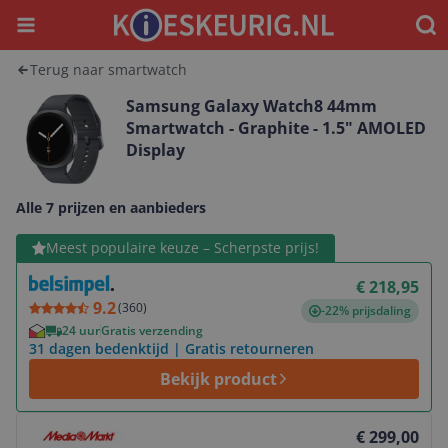
Menu
Waar
Terug naar smartwatch
Samsung Galaxy Watch8 44mm
Smartwatch - Graphite - 1.5" AMOLED
Display
Alle 7 prijzen en aanbieders
Bekijk product
Meest populaire keuze – Scherpste prijs!
€ 218,95
9.2
(
360
)
-22% prijsdaling
24 uur
Gratis verzending
31 dagen bedenktijd | Gratis retourneren
Bekijk product
Bekijk product
€ 299,00