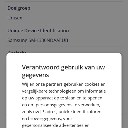
Doelgroep
Unisex
Unique Device Identification
Samsung SM-L330NDAAEUB
Geslacht
Unisex
Verantwoord gebruik van uw
gegevens
Product gewicht
Wij en onze partners gebruiken cookies en
34 g
vergelijkbare technologieën om informatie
op uw apparaat op te slaan en te openen
Product hoogte
en om persoonsgegevens te verwerken,
0,86 cm
zoals uw IP-adres, unieke identificatoren
en browsegegevens, voor
EAN
gepersonaliseerde advertenties en