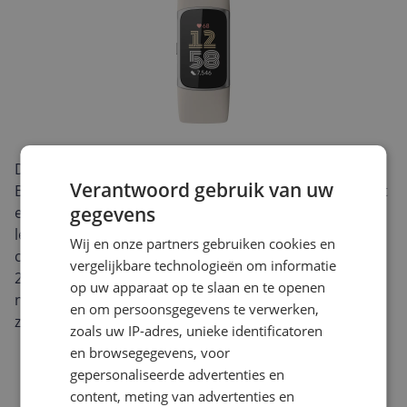
De Fitbit Charge 6 AMOLED Activity Tracker in
Verantwoord gebruik van uw
Beige/Silver combineert een strak, modern design met
gegevens
een helder AMOLED-touchscreen voor uitstekende
leesbaarheid. De zachte siliconen band sluit
Wij en onze partners gebruiken cookies en
comfortabel aan en is geschikt voor polsen van 14 tot
vergelijkbare technologieën om informatie
22 cm, zodat je hem probleemloos de hele dag (en
op uw apparaat op te slaan en te openen
nacht) draagt. De verfijnde Beige/Silver-afwerking past
en om persoonsgegevens te verwerken,
zowel bij sportkleding als bij je dagelijkse outfit.
zoals uw IP-adres, unieke identificatoren
en browsegegevens, voor
gepersonaliseerde advertenties en
content, meting van advertenties en