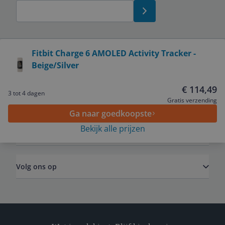
Bekijk product
Fitbit Charge 6 AMOLED Activity Tracker -
Beige/Silver
Service
€ 114,49
3 tot 4 dagen
Algemeen
Gratis verzending
Ga naar goedkoopste
Bekijk alle prijzen
Zakelijk
Volg ons op