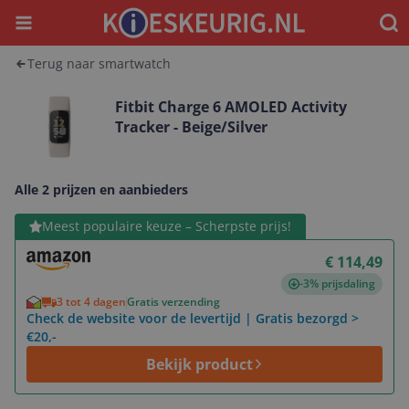
Menu
Waar
Terug naar smartwatch
Fitbit Charge 6 AMOLED Activity
Tracker - Beige/Silver
Alle 2 prijzen en aanbieders
Bekijk product
Meest populaire keuze – Scherpste prijs!
€ 114,49
-3% prijsdaling
3 tot 4 dagen
Gratis verzending
Check de website voor de levertijd | Gratis bezorgd >
€20,-
Bekijk product