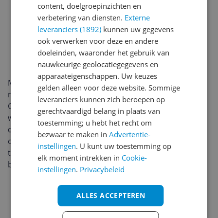
content, doelgroepinzichten en
verbetering van diensten.
Externe
leveranciers (1892)
kunnen uw gegevens
ook verwerken voor deze en andere
doeleinden, waaronder het gebruik van
nauwkeurige geolocatiegegevens en
apparaateigenschappen. Uw keuzes
Met ingebouwde GPS leg je afstand, tempo en route
gelden alleen voor deze website. Sommige
nauwkeurig vast zonder je telefoon mee te nemen. De
leveranciers kunnen zich beroepen op
Charge 6 volgt 24/7 je hartslag, dagelijkse activiteit en
gerechtvaardigd belang in plaats van
workouts, en biedt inzichten in je herstel en slaap via
toestemming; u hebt het recht om
de Fitbit-app. Dankzij de waterdichtheid tot 5ATM is hij
bezwaar te maken in
Advertentie-
ook geschikt voor zwemmen en douchen, zodat je
instellingen
. U kunt uw toestemming op
trainingsdata onder alle omstandigheden compleet
elk moment intrekken in
Cookie-
blijft.
instellingen
.
Privacybeleid
ALLES ACCEPTEREN