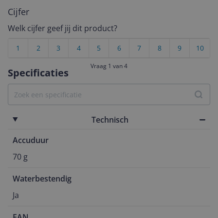
Cijfer
Welk cijfer geef jij dit product?
1
2
3
4
5
6
7
8
9
10
Vraag 1 van 4
Specificaties
Technisch
Accuduur
70 g
Waterbestendig
Ja
EAN