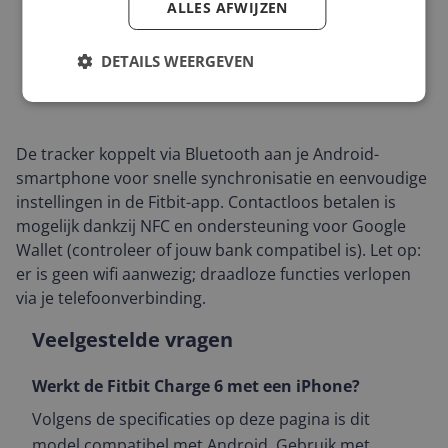
ALLES AFWIJZEN
DETAILS WEERGEVEN
De tracker koppelt via Bluetooth aan je Android-
smartphone voor snelle synchronisatie en eenvoudige
instellingen in de Fitbit-app. Contactloos betalen is
mogelijk dankzij NFC en ondersteuning voor Google
Wallet (controleer of jouw bank compatibel is). Let op:
er is geen wifi aanwezig; draadloze functies verlopen
via je telefoonverbinding.
Veelgestelde vragen
Werkt de Fitbit Charge 6 met een iPhone?
Volgens de specificaties op deze pagina is dit
model compatibel met Android. Gebruik met