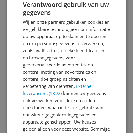
EAN
Verantwoord gebruik van uw
6921815630296
gegevens
Wij en onze partners gebruiken cookies en
Aansluitingen
vergelijkbare technologieën om informatie
Algemeen
op uw apparaat op te slaan en te openen
en om persoonsgegevens te verwerken,
Batterij
zoals uw IP-adres, unieke identificatoren
en browsegegevens, voor
Camera
gepersonaliseerde advertenties en
Connectiviteit
content, meting van advertenties en
content, doelgroepinzichten en
Display
verbetering van diensten.
Externe
leveranciers (1892)
kunnen uw gegevens
Eigenschappen
ook verwerken voor deze en andere
Introductie en ondersteuning
doeleinden, waaronder het gebruik van
nauwkeurige geolocatiegegevens en
Kenmerken
apparaateigenschappen. Uw keuzes
gelden alleen voor deze website. Sommige
Mogelijke vereisten instellen en gebruik