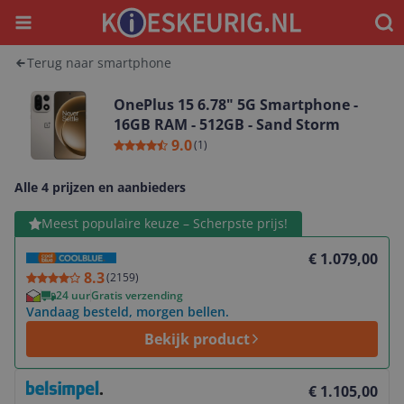
Menu
Waar
Terug naar smartphone
OnePlus 15 6.78" 5G Smartphone -
16GB RAM - 512GB - Sand Storm
9.0
(
1
)
Alle 4 prijzen en aanbieders
Bekijk product
Meest populaire keuze – Scherpste prijs!
€ 1.079,00
8.3
(
2159
)
24 uur
Gratis verzending
Vandaag besteld, morgen bellen.
Bekijk product
Bekijk product
€ 1.105,00