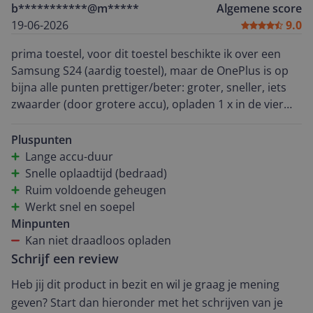
b***********@m*****
Algemene score
19-06-2026
9.0
prima toestel, voor dit toestel beschikte ik over een
Samsung S24 (aardig toestel), maar de OnePlus is op
bijna alle punten prettiger/beter: groter, sneller, iets
zwaarder (door grotere accu), opladen 1 x in de vier
dagen, laadt sneller op, dus op die punten -voor mij-
een betere keuze. Enige minpuntje (t.o.v. de S24) is dat
Pluspunten
de OnePlus niet draadloos kan opladen, maar dat
Lange accu-duur
wordt voor een groot deel “goed gemaakt” door de
Snelle oplaadtijd (bedraad)
snelheid van het bedraad opladen (echt razendsnel).
Ruim voldoende geheugen
Kortom: een top-toestel!
Werkt snel en soepel
Minpunten
Kan niet draadloos opladen
Schrijf een review
Heb jij dit product in bezit en wil je graag je mening
geven? Start dan hieronder met het schrijven van je