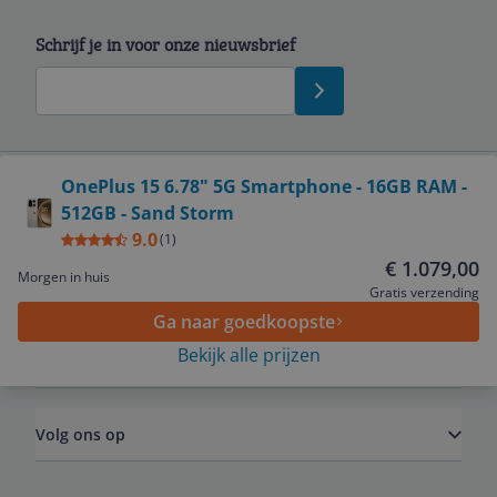
Schrijf je in voor onze nieuwsbrief
Bekijk product
OnePlus 15 6.78" 5G Smartphone - 16GB RAM -
512GB - Sand Storm
Service
9.0
(
1
)
€ 1.079,00
Morgen in huis
Algemeen
Gratis verzending
Ga naar goedkoopste
Bekijk alle prijzen
Zakelijk
Volg ons op