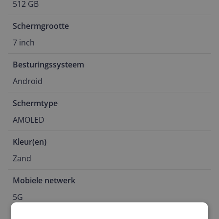
512 GB
Schermgrootte
7 inch
Besturingssysteem
Android
Schermtype
AMOLED
Kleur(en)
Zand
Mobiele netwerk
5G