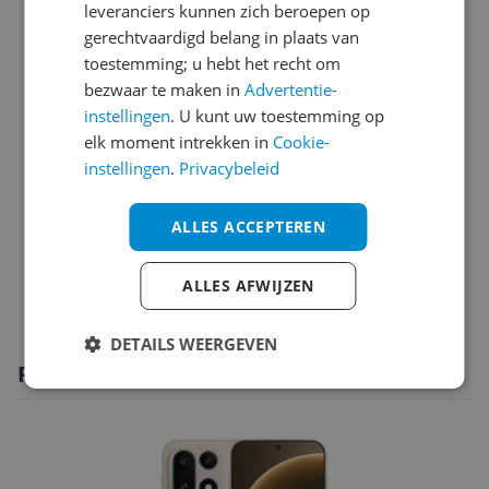
leveranciers kunnen zich beroepen op
Opslaggeheugen
gerechtvaardigd belang in plaats van
toestemming; u hebt het recht om
Overige kenmerken
bezwaar te maken in
Advertentie-
instellingen
. U kunt uw toestemming op
Productinformatie
elk moment intrekken in
Cookie-
Scherm
instellingen
.
Privacybeleid
Sim informatie
ALLES ACCEPTEREN
Software
ALLES AFWIJZEN
Specificaties
DETAILS WEERGEVEN
Productomschrijving