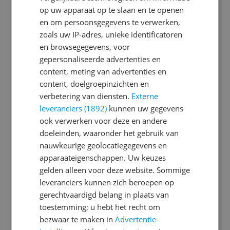
op uw apparaat op te slaan en te openen
Algemeen
en om persoonsgegevens te verwerken,
zoals uw IP-adres, unieke identificatoren
Batterij
en browsegegevens, voor
Camera
gepersonaliseerde advertenties en
content, meting van advertenties en
Connectiviteit
content, doelgroepinzichten en
verbetering van diensten.
Externe
Display
leveranciers (1892)
kunnen uw gegevens
Eigenschappen
ook verwerken voor deze en andere
doeleinden, waaronder het gebruik van
Introductie en ondersteuning
nauwkeurige geolocatiegegevens en
apparaateigenschappen. Uw keuzes
Kenmerken
gelden alleen voor deze website. Sommige
Mogelijke vereisten instellen en gebruik
leveranciers kunnen zich beroepen op
gerechtvaardigd belang in plaats van
Opslaggeheugen
toestemming; u hebt het recht om
bezwaar te maken in
Advertentie-
Overige kenmerken