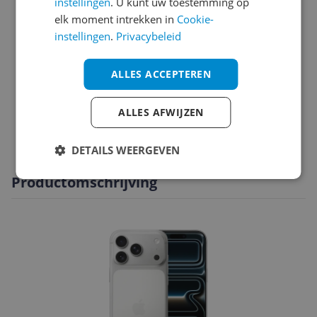
instellingen
. U kunt uw toestemming op
Productinformatie
elk moment intrekken in
Cookie-
instellingen
.
Privacybeleid
Scherm
Sim informatie
ALLES ACCEPTEREN
Software
ALLES AFWIJZEN
Specificaties
DETAILS WEERGEVEN
Productomschrijving