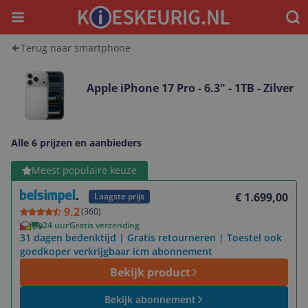
Menu
Waar
Terug naar smartphone
Apple iPhone 17 Pro - 6.3" - 1TB - Zilver
Alle 6 prijzen en aanbieders
Bekijk product
Meest populaire keuze
€ 1.699,00
Laagste prijs
9.2
(
360
)
24 uur
Gratis verzending
31 dagen bedenktijd | Gratis retourneren | Toestel ook
goedkoper verkrijgbaar icm abonnement
Bekijk product
Bekijk abonnement