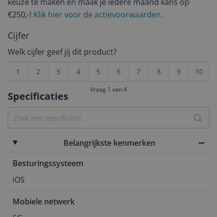
keuze te maken én maak je iedere maand kans op
€250,-!
Klik hier voor de actievoorwaarden.
Cijfer
Welk cijfer geef jij dit product?
1
2
3
4
5
6
7
8
9
10
Vraag 1 van 4
Specificaties
Belangrijkste kenmerken
Besturingssysteem
iOS
Mobiele netwerk