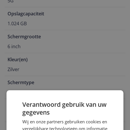
5G
Opslagcapaciteit
1.024 GB
Schermgrootte
6 inch
Kleur(en)
Zilver
Schermtype
OLED
Verantwoord gebruik van uw
EAN
gegevens
0195950628449
Wij en onze partners gebruiken cookies en
Aansluitingen
vergelijkbare technologieën om informatie