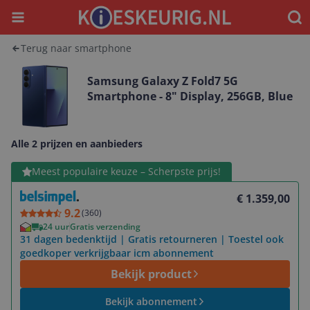
Menu
Waar
Terug naar smartphone
Samsung Galaxy Z Fold7 5G
Smartphone - 8" Display, 256GB, Blue
Alle 2 prijzen en aanbieders
Bekijk product
Meest populaire keuze – Scherpste prijs!
€ 1.359,00
9.2
(
360
)
24 uur
Gratis verzending
31 dagen bedenktijd | Gratis retourneren | Toestel ook
goedkoper verkrijgbaar icm abonnement
Bekijk product
Bekijk abonnement