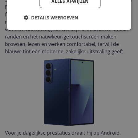
ALLES AFWIJZEN
Blauw combineert een premium afwerking met een
flexibel ontwerp. Vouw het toestel open voor een
DETAILS WEERGEVEN
royaal 8-inch AMOLED-display (2184 x 1968) en geniet
van een tabletachtig canvas in je broekzak. De smalle
randen en het nauwkeurige touchscreen maken
browsen, lezen en werken comfortabel, terwijl de
blauwe tint een moderne, zakelijke uitstraling geeft.
Voor je dagelijkse prestaties draait hij op Android,