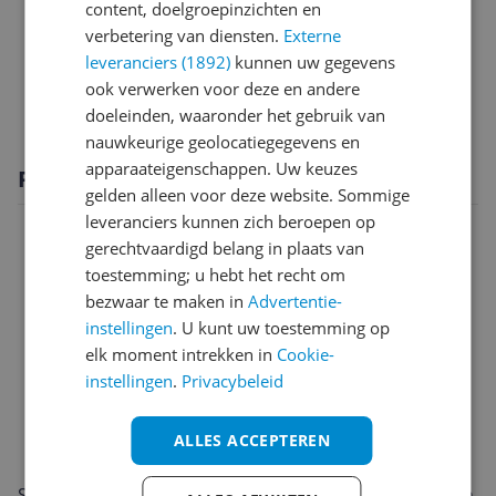
Sim informatie
content, doelgroepinzichten en
verbetering van diensten.
Externe
Software
leveranciers (1892)
kunnen uw gegevens
ook verwerken voor deze en andere
Specificaties
doeleinden, waaronder het gebruik van
nauwkeurige geolocatiegegevens en
apparaateigenschappen. Uw keuzes
Productomschrijving
gelden alleen voor deze website. Sommige
leveranciers kunnen zich beroepen op
gerechtvaardigd belang in plaats van
toestemming; u hebt het recht om
bezwaar te maken in
Advertentie-
instellingen
. U kunt uw toestemming op
elk moment intrekken in
Cookie-
instellingen
.
Privacybeleid
ALLES ACCEPTEREN
Stijlvol en doordacht: de Samsung Galaxy Z Fold7 5G in