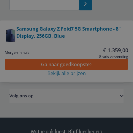
Bekijk product
Samsung Galaxy Z Fold7 5G Smartphone - 8"
Display, 256GB, Blue
Service
€ 1.359,00
Morgen in huis
Algemeen
Gratis verzending
Ga naar goedkoopste
Bekijk alle prijzen
Zakelijk
Volg ons op
Wat je ook kiest: Blijf kieskeurig