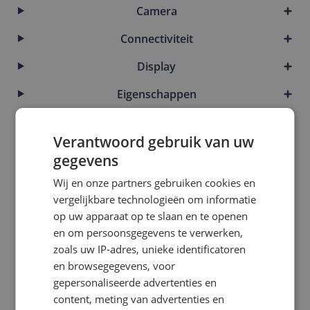
Camera
Connectiviteit
Display
Eigenschappen
Introductie en ondersteuning
Verantwoord gebruik van uw
Kenmerken
gegevens
Mogelijke vereisten instellen en gebruik
Wij en onze partners gebruiken cookies en
vergelijkbare technologieën om informatie
Opslaggeheugen
op uw apparaat op te slaan en te openen
Overige kenmerken
en om persoonsgegevens te verwerken,
zoals uw IP-adres, unieke identificatoren
Productinformatie
en browsegegevens, voor
gepersonaliseerde advertenties en
Scherm
content, meting van advertenties en