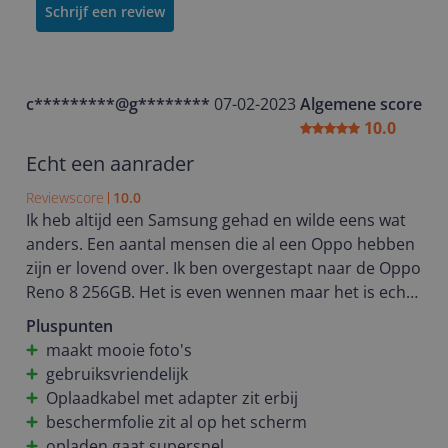
Schrijf een review
c*********@g********
07-02-2023
Algemene score
10.0
Echt een aanrader
Reviewscore
10.0
Ik heb altijd een Samsung gehad en wilde eens wat
anders. Een aantal mensen die al een Oppo hebben
zijn er lovend over. Ik ben overgestapt naar de Oppo
Reno 8 256GB. Het is even wennen maar het is echt
een geweldig toestel. Gebruiksvriendelijk, duidelijk,
Pluspunten
maakt zeer mooie foto's en het opladen is echt in
maakt mooie foto's
turbo. Van 26% naar 100% in 20 minuten tijd.
gebruiksvriendelijk
Ik ben zeer blij met mijn toestel en zal de volgende
Oplaadkabel met adapter zit erbij
keer weer een Oppo kiezen.
beschermfolie zit al op het scherm
opladen gaat supersnel