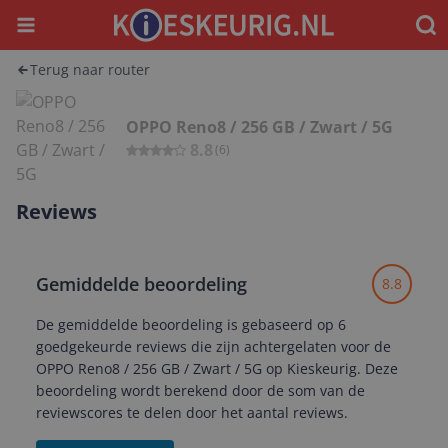
Menu
Waar
Terug naar router
OPPO Reno8 / 256 GB / Zwart / 5G
8.8
(
6
)
Reviews
Gemiddelde beoordeling
8.8
De gemiddelde beoordeling is gebaseerd op 6
goedgekeurde reviews die zijn achtergelaten voor de
OPPO Reno8 / 256 GB / Zwart / 5G op Kieskeurig. Deze
beoordeling wordt berekend door de som van de
reviewscores te delen door het aantal reviews.