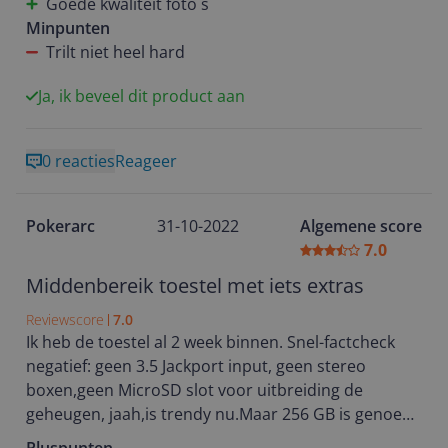
Goede kwaliteit foto`s
hij nog prachtige foto`s. Het super snel opladen is
Minpunten
ook echt een pluspunt! Van bijna leeg naar 20% vol
Trilt niet heel hard
in maar 5 minuten tijd! Het enige min puntje wat ik
tot nu toe vind is dat de telefoon niet zo hard trilt.
Ja, ik beveel dit product aan
Hierdoor mis ik regelmatig een berichtje omdat ik
de telefoon niet voel trillen in mijn broekzak. (heb
0 reacties
Reageer
het geluid altijd uit staan). Verder vind ik het
absoluut wel een goede telefoon die zich naar mijns
inzien wel kan meten aan het duurdere segment
Pokerarc
31-10-2022
Algemene score
telefoons.
7.0
Middenbereik toestel met iets extras
Reviewscore
7.0
Ik heb de toestel al 2 week binnen. Snel-factcheck
negatief: geen 3.5 Jackport input, geen stereo
boxen,geen MicroSD slot voor uitbreiding de
geheugen, jaah,is trendy nu.Maar 256 GB is genoeg
voor mij.De achterkant is plastic.Let op, hij is niet