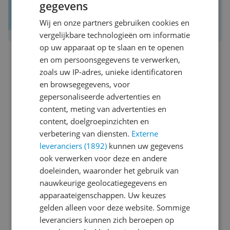
gegevens
Daar maak je een betere keuze mee!
Ook het ontbreken van een sd slot is geen
Wij en onze partners gebruiken cookies en
Schrijf een review over Kieskeurig.nl
probleem.. 256G is meer dan voldoende.
vergelijkbare technologieën om informatie
op uw apparaat op te slaan en te openen
een echte aanrader in mijn ogen!
en om persoonsgegevens te verwerken,
c************@g********
31-10-
Algemene
zoals uw IP-adres, unieke identificatoren
2022
score
en browsegegevens, voor
8.0
gepersonaliseerde advertenties en
content, meting van advertenties en
Compacte lichtgewicht toestel
content, doelgroepinzichten en
Reviewscore
8.0
verbetering van diensten.
Externe
De Oppo Reno 8 is een slim design toestel dat fijn in
leveranciers (1892)
kunnen uw gegevens
de hand ligt. Het overzetten van de gegevens van de
ook verwerken voor deze en andere
oude toestel is makkelijk en wanneer je het toestel
doeleinden, waaronder het gebruik van
gebruikt merk je dat dit een krachtig toestel is. Het
nauwkeurige geolocatiegegevens en
interne geheugen zorgt voor snel schakelen tussen
apparaateigenschappen. Uw keuzes
Pluspunten
apps en tabbladen. De foto's en video's die ik er tot
gelden alleen voor deze website. Sommige
Lichtgewicht
nu toe mee genomen heb, zijn van prachtig
leveranciers kunnen zich beroepen op
Dun
kwaliteit. De batterijduur is lang, eenmaal opgeladen